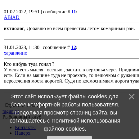
01.02.2022, 19:51 | сообщение #
11
:
ABlAD
ихтиолог
, Добавлю ко всем прелестям летом комариный рай.
31.01.2023, 11:30 | сообщение #
12
:
харанжино
Кто нибудь туда гонял ?
У меня есть мысля , осенью , заехать в верховья через Придиви
есть. Если на машине туда не проехать, то пешочком с ружьиш
пересечения моста дорогой. Судя по космоснимкам дорога туда
Этот сайт использует файлы cookies для
более комфортной работы пользователя.
Страница
1
из
1
1
tugun.ru
Продолжая просмотр страниц сайта, вы
Рыболовный клуб
соглашаетесь с
Политикой использования
Контакты
файлов cookies
.
Наверх