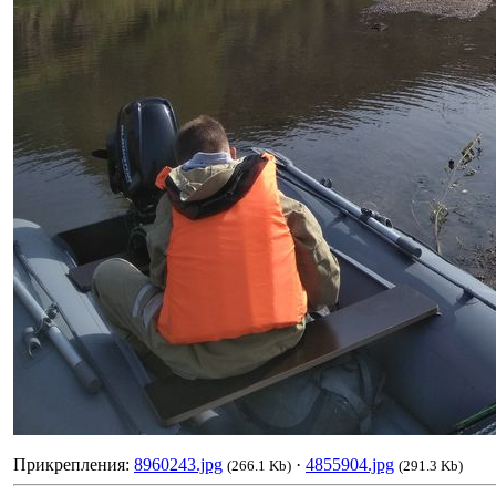
Прикрепления:
8960243.jpg
·
4855904.jpg
(266.1 Kb)
(291.3 Kb)