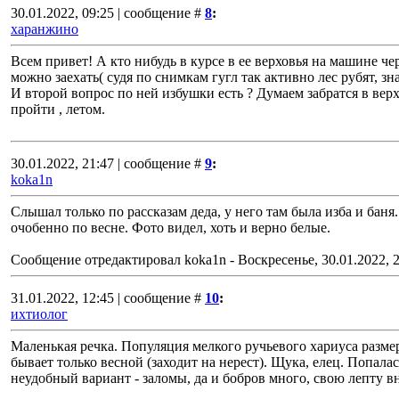
30.01.2022, 09:25 | сообщение #
8
:
харанжино
Всем привет! А кто нибудь в курсе в ее верховья на машине че
можно заехать( судя по снимкам гугл так активно лес рубят, зна
И второй вопрос по ней избушки есть ? Думаем забратся в верх
пройти , летом.
30.01.2022, 21:47 | сообщение #
9
:
koka1n
Слышал только по рассказам деда, у него там была изба и баня
очобенно по весне. Фото видел, хоть и верно белые.
Сообщение отредактировал
koka1n
-
Воскресенье, 30.01.2022, 
31.01.2022, 12:45 | сообщение #
10
:
ихтиолог
Маленькая речка. Популяция мелкого ручьевого хариуса размер
бывает только весной (заходит на нерест). Щука, елец. Попалас
неудобный вариант - заломы, да и бобров много, свою лепту вн