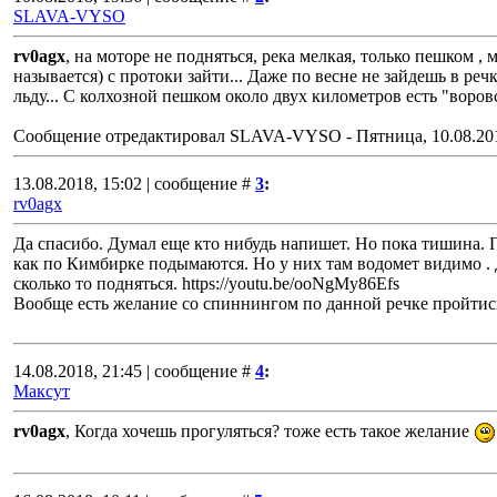
SLAVA-VYSO
rv0agx
, на моторе не подняться, река мелкая, только пешком , 
называется) с протоки зайти... Даже по весне не зайдешь в реч
льду... С колхозной пешком около двух километров есть "воровс
Сообщение отредактировал
SLAVA-VYSO
-
Пятница, 10.08.20
13.08.2018, 15:02 | сообщение #
3
:
rv0agx
Да спасибо. Думал еще кто нибудь напишет. Но пока тишина. 
как по Кимбирке подымаются. Но у них там водомет видимо .
сколько то подняться. https://youtu.be/ooNgMy86Efs
Вообще есть желание со спиннингом по данной речке пройтись 
14.08.2018, 21:45 | сообщение #
4
:
Максут
rv0agx
, Когда хочешь прогуляться? тоже есть такое желание