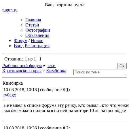
Ваша корзина пуста
tugun
.ru
Главная
Статьи
Фотографии
Объявления
Форум
/
Новое
Вход
Регистрация
Страница
1
из
1
1
Рыболовный форум
»
реки
Красноярского края
»
Кимбирка
Кимбирка
10.08.2018, 10:18 | сообщение #
1
:
rv0agx
Не нашел в списке форума эту речку. Кто бывал , кто что може
высоко можно подняться по ней на моторе 10 лс на пвх лодке
10.08.2018, 19:36 | сообщение #
2
: