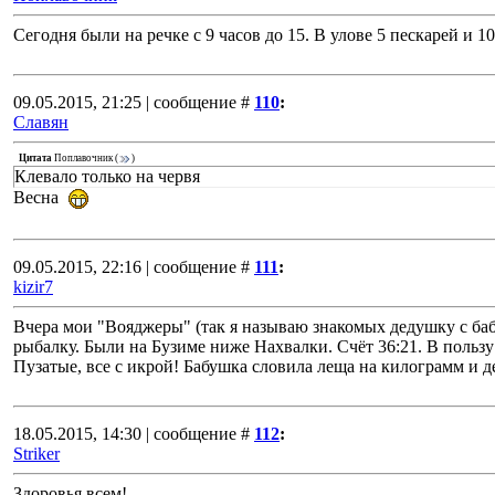
Сегодня были на речке с 9 часов до 15. В улове 5 пескарей и 1
09.05.2015, 21:25 | сообщение #
110
:
Славян
Цитата
Поплавочник
(
)
Клевало только на червя
Весна
09.05.2015, 22:16 | сообщение #
111
:
kizir7
Вчера мои "Вояджеры" (так я называю знакомых дедушку с баб
рыбалку. Были на Бузиме ниже Нахвалки. Счёт 36:21. В польз
Пузатые, все с икрой! Бабушка словила леща на килограмм и д
18.05.2015, 14:30 | сообщение #
112
:
Striker
Здоровья всем!