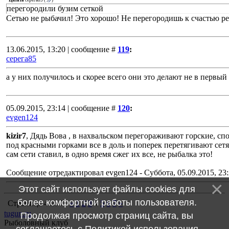
Цитата
серега85
(
)
перегородили бузим сеткой
Сетью не рыбачил! Это хорошо! Не перегородишь к счастью рек
13.06.2015, 13:20 | сообщение #
119
:
серега85
а у них получилось и скорее всего они это делают не в первый 
05.09.2015, 23:14 | сообщение #
120
:
evgen124
kizir7
, Дядь Вова , в нахвальском перегораживают горские, сп
под красными горками все в доль и поперек перетягивают сетям
сам сети ставил, в одно время сжег их все, не рыбалка это!
Сообщение отредактировал
evgen124
-
Суббота, 05.09.2015, 23
Этот сайт использует файлы cookies для
более комфортной работы пользователя.
Страница
4
из
7
«
1
2
3
4
5
6
7
»
tugun.ru
Продолжая просмотр страниц сайта, вы
Рыболовный клуб