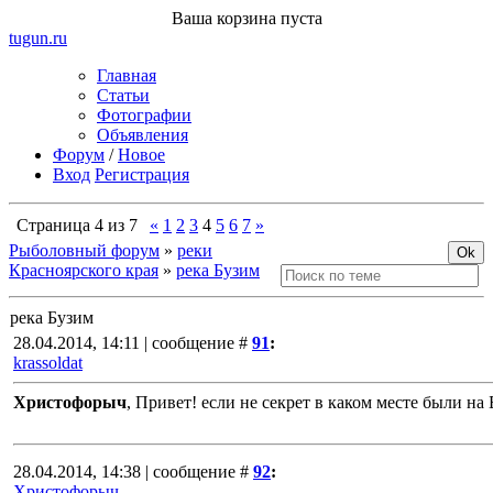
Ваша корзина пуста
tugun
.ru
Главная
Статьи
Фотографии
Объявления
Форум
/
Новое
Вход
Регистрация
Страница
4
из
7
«
1
2
3
4
5
6
7
»
Рыболовный форум
»
реки
Красноярского края
»
река Бузим
река Бузим
28.04.2014, 14:11 | сообщение #
91
:
krassoldat
Христофорыч
, Привет! если не секрет в каком месте были на
28.04.2014, 14:38 | сообщение #
92
:
Христофорыч