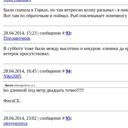
Были сначала в Горках, но там ветрюган волну раскачал - я ни
Вот там по обраточкам и поймал. Рыб поклевывает понемногу
28.04.2014, 15:23 | сообщение #
93
:
Поплавочник
В субботу тоже были между высотино и кекуром. ельчики да 
ветерок присутствовал.
28.04.2014, 16:45 | сообщение #
94
:
Nike2005
Цитата
olesyegorova
(
)
но длинной под метр двадцать точно!!!!!
ФигаСЕ.
28.04.2014, 23:02 | сообщение #
95
:
olesyegorova