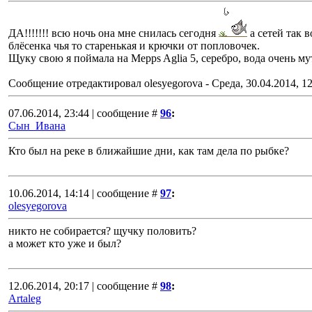
ДА!!!!!!! всю ночь она мне снилась сегодня
а сетей так в
блёсенка чья то старенькая и крючки от попловочек.
Щуку свою я поймала на Mepps Aglia 5, серебро, вода очень му
Сообщение отредактировал
olesyegorova
-
Среда, 30.04.2014, 1
07.06.2014, 23:44 | сообщение #
96
:
Сын_Ивана
Кто был на реке в ближайшие дни, как там дела по рыбке?
10.06.2014, 14:14 | сообщение #
97
:
olesyegorova
никто не собирается? щучку половить?
а может кто уже и был?
12.06.2014, 20:17 | сообщение #
98
:
Artaleg