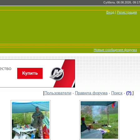
Суббота, 08.08.2026, 09:17
Вход
|
Регистрация
Новые сообщения форума
[
Пользователи
·
Правила форума
·
Поиск
·
(?)
]