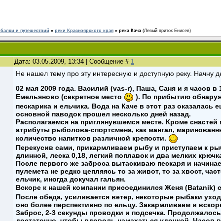
ыбалки и путешествий
»
реки Красноярского края
»
река Кача
(Левый приток Енисея)
Дата: 03.05.2009, 13:34 | Сообщение #
1
Не нашел тему про эту интересную и доступную реку. Начну 
02 мая 2009 года. Василий (vas-r), Паша, Саня и я часов в
Емельяново (секретное место
). По прибытию обнаруж
пескарика и ельчика. Вода на Каче в этот раз оказалась 
основной паводок прошел несколько дней назад.
Располагаемся на приглянувшемся месте. Кроме снастей 
атрибуты рыболова-спортсмена, как мангал, маринованны
количество напитков различной крепости.
Перекусив сами, прикармливаем рыбу и приступаем к рыб
длинной, леска 0,18, легкий поплавок и два мелких крюч
После первого же заброса вытаскиваю пескаря и начинает
пулемета не редко цепляясь то за живот, то за хвост, час
ельчик, иногда докучал гальян.
Вскоре к нашей компании присоединился Женя (Batanik) 
После обеда, усиливается ветер, некоторые рыбаки уходят
оно более перспективно по ельцу. Закармливаем и вскор
Заброс, 2-3 секунды проводки и подсечка. Продолжалось
достаточно, чтобы вдоволь намахаться удочкой. Часов в