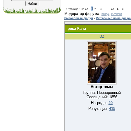
1
Страница
1
из
47
2
3
…
46
47
»
Модератор форума:
,
Klingo
meskalin
Рыболовный форум
»
Интересные места для р
река Кача
DZ
Автор темы
Группа: Проверенный
Сообщений:
1856
Награды:
20
Репутация:
415