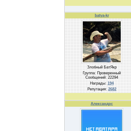
batya-kr
Злобный БатЯкр
Группа: Проверенный
Сообщений:
22294
Награды:
194
Репутация:
2682
Александрс