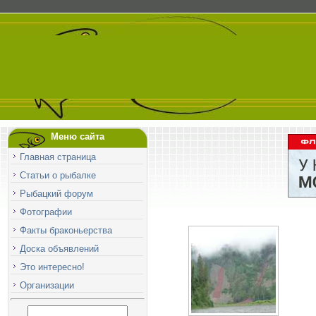
Меню сайта
Главная страница
Статьи о рыбалке
Рыбацкий форум
Фотографии
Факты браконьерства
Доска объявлений
Это интересно!
Организации