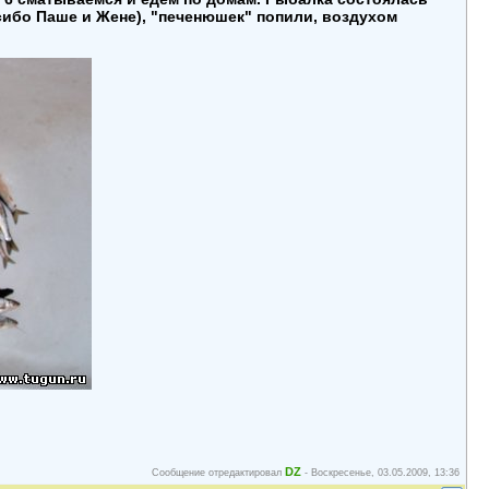
сибо Паше и Жене), "печенюшек" попили, воздухом
DZ
Сообщение отредактировал
-
Воскресенье, 03.05.2009, 13:36