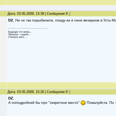
Дата: 03.05.2009, 13:38 | Сообщение #
2
DZ
, Ни чо так порыбачили, поеду-ка я сеня вечерком в Усть-М
Будущее это жизнь...
Прошлое - судьба...
Спешите жить....
Дата: 03.05.2009, 15:26 | Сообщение #
3
DZ
,
А поподробней бы про "секретное место"
Пожалуйста. По