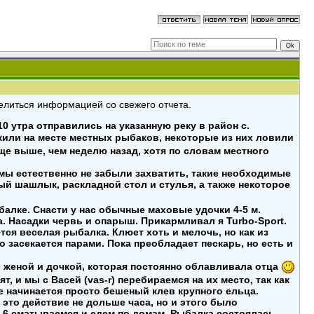
делиться информацией со свежего отчета.
 10 утра отправились на указанную реку в район с.
или на месте местных рыбаков, некоторые из них ловили
еще выше, чем неделю назад, хотя по словам местного
мы естественно не забыли захватить, такие необходимые
й шашлык, раскладной стол и стулья, а также некоторое
алке. Снасти у нас обычные маховые удочки 4-5 м.
ка. Насадки червь и опарыш. Прикармливал я Turbo-Sport.
ся веселая рыбалка. Клюет хоть и мелочь, но как из
то засекается парами. Пока преобладает пескарь, но есть и
с женой и дочкой, которая постоянно облавливала отца
, и мы с Васей (vas-r) перебираемся на их место, так как
е начинается просто бешеный клев крупного ельца.
 это действие не дольше часа, но и этого было
 6 сматываемся и едем по домам. Рыбалка состоялась