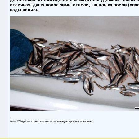
отличная, душу после зимы отвели, шашлыка поели (спа
надышались.
www.24legat.ru - Банкротство и ликвидация профессионально