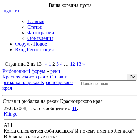
Ваша корзина пуста
tugun
.ru
Главная
Статьи
Фотографии
Объявления
Форум
/
Новое
Вход
Регистрация
Страница
2
из
13
«
1
2
3
4
…
12
13
»
Рыболовный форум
»
реки
Красноярского края
»
Сплав и
рыбалка на реках Красноярского
края
Сплав и рыбалка на реках Красноярского края
29.03.2008, 15:35 | сообщение #
31
:
Klingo
ALI
Когда спловляться собираешься? И почему именно Лендаха?
В Брянке знакомые есть?