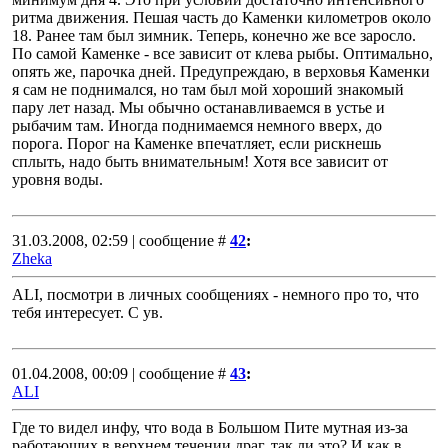
ритма движения. Пешая часть до Каменки километров около
18. Ранее там был зимник. Теперь, конечно же все заросло.
По самой Каменке - все зависит от клева рыбы. Оптимально,
опять же, парочка дней. Предупреждаю, в верховья Каменки
я сам не поднимался, но там был мой хороший знакомый
пару лет назад. Мы обычно останавливаемся в устье и
рыбачим там. Иногда поднимаемся немного вверх, до
порога. Порог на Каменке впечатляет, если рискнешь
сплыть, надо быть внимательным! Хотя все зависит от
уровня воды.
31.03.2008, 02:59 | сообщение #
42
:
Zheka
ALI, посмотри в личных сообщениях - немного про то, что
тебя интересует. С ув.
01.04.2008, 00:09 | сообщение #
43
:
ALI
Где то видел инфу, что вода в Большом Пите мутная из-за
работающих в верхнем течении драг, так ли это? И как в