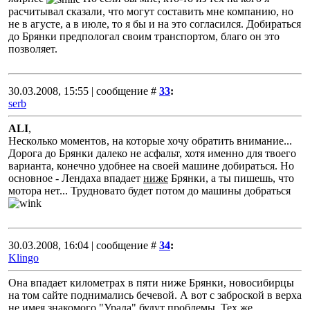
расчитывал сказали, что могут составить мне компанию, но
не в агусте, а в июле, то я бы и на это согласился. Добираться
до Брянки предпологал своим транспортом, благо он это
позволяет.
30.03.2008, 15:55 | сообщение #
33
:
serb
ALI
,
Несколько моментов, на которые хочу обратить внимание...
Дорога до Брянки далеко не асфальт, хотя именно для твоего
варианта, конечно удобнее на своей машине добираться. Но
основное - Лендаха впадает
ниже
Брянки, а ты пишешь, что
мотора нет... Трудновато будет потом до машины добраться
30.03.2008, 16:04 | сообщение #
34
:
Klingo
Она впадает километрах в пяти ниже Брянки, новосибирцы
на том сайте поднимались бечевой. А вот с заброской в верха
не имея знакомого "Урала" будут проблемы. Тех же