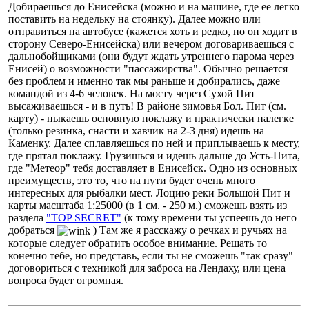
Добираешься до Енисейска (можно и на машине, где ее легко
поставить на недельку на стоянку). Далее можно или
отправиться на автобусе (кажется хоть и редко, но он ходит в
сторону Северо-Енисейска) или вечером договариваешься с
дальнобойщиками (они будут ждать утреннего парома через
Енисей) о возможности "пассажирства". Обычно решается
без проблем и именно так мы раньше и добирались, даже
командой из 4-6 человек. На мосту через Сухой Пит
высаживаешься - и в путь! В районе зимовья Бол. Пит (см.
карту) - ныкаешь основную поклажу и практически налегке
(только резинка, снасти и хавчик на 2-3 дня) идешь на
Каменку. Далее сплавляешься по ней и приплываешь к месту,
где прятал поклажу. Грузишься и идешь дальше до Усть-Пита,
где "Метеор" тебя доставляет в Енисейск. Одно из основных
преимуществ, это то, что на пути будет очень много
интересных для рыбалки мест. Лоцию реки Большой Пит и
карты масштаба 1:25000 (в 1 см. - 250 м.) сможешь взять из
раздела
"TOP SECRET"
(к тому времени ты успеешь до него
добраться
) Там же я расскажу о речках и ручьях на
которые следует обратить особое внимание. Решать то
конечно тебе, но представь, если ты не сможешь "так сразу"
договориться с техникой для заброса на Лендаху, или цена
вопроса будет огромная.