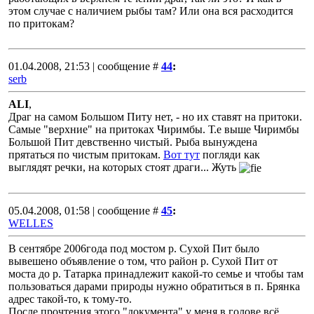
этом случае с наличием рыбы там? Или она вся расходится
по притокам?
01.04.2008, 21:53 | сообщение #
44
:
serb
ALI
,
Драг на самом Большом Питу нет, - но их ставят на притоки.
Самые "верхние" на притоках Чиримбы. Т.е выше Чиримбы
Большой Пит девственно чистый. Рыба вынуждена
прятаться по чистым притокам.
Вот тут
погляди как
выглядят речки, на которых стоят драги... Жуть
05.04.2008, 01:58 | сообщение #
45
:
WELLES
В сентябре 2006года под мостом р. Сухой Пит было
вывешено объявление о том, что район р. Сухой Пит от
моста до р. Татарка принадлежит какой-то семье и чтобы там
пользоваться дарами природы нужно обратиться в п. Брянка
адрес такой-то, к тому-то.
После прочтения этого "документа" у меня в голове всё