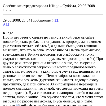
Сообщение отредактировал
Klingo
-
Суббота, 29.03.2008,
15:37
29.03.2008, 23:34 | сообщение #
32
:
ALI
Klingo
Прочитал отчет о сплаве по таинственной реке на сайте
новосибирских рыбаков, понравилась природа, да и сколько
уже можно мечтать об этом?, а дальше было дело техники
выяснить, что это за река. Расстояние от Омска приемлемое,
возможность в Брянке договориться о заброске на точку
старта(знакомых там нет, но думаю, что договорился бы) Про
другие реки этого региона ничего не знаю, т.е. скорее не
знаю о возможности заброски на место предпологаемого
старта, т.к. мотора нет, а как по другому вверх подняться на
резинке понятия не имею. Пешая заброска возможна, но
только, если без жены(туризмом занимался, ходовую охоту
практикую, да и при службе 30 километровые переходы в
полном снаряжении, что зимой, что летом проходил на время
неоднократно). Ну а сплавляться планировал либо в начале
августа, либо в конце. Это обусловлено тем, что у меня летом
загрузка по работе невысокая, гнуса меньше, да и рыба
жирнее
Но если бы мне, кто-то из тех на кого я