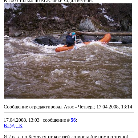
В 2005 только по Есауловке ходил весной.
Сообщение отредактировал
Атос
-
Четверг, 17.04.2008, 13:14
17.04.2008, 13:03 | сообщение #
56
:
Вл@д_К
Я 2 раза по Кемчугу, от косачей до моста (не помню точно).