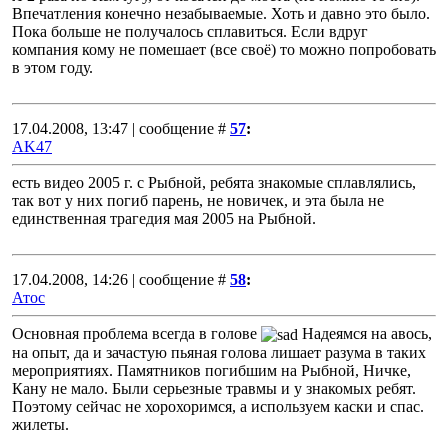
Впечатления конечно незабываемые. Хоть и давно это было.
Пока больше не получалось сплавиться. Если вдруг
компания кому не помешает (все своё) то можно попробовать
в этом году.
17.04.2008, 13:47 | сообщение #
57
:
AK47
есть видео 2005 г. с Рыбной, ребята знакомые сплавлялись,
так вот у них погиб парень, не новичек, и эта была не
единственная трагедия мая 2005 на Рыбной.
17.04.2008, 14:26 | сообщение #
58
:
Атос
Основная проблема всегда в голове
Надеямся на авось,
на опыт, да и зачастую пьяная голова лишает разума в таких
мероприятиях. Памятников погибшим на Рыбной, Ничке,
Кану не мало. Были серьезные травмы и у знакомых ребят.
Поэтому сейчас не хорохоримся, а используем каски и спас.
жилеты.