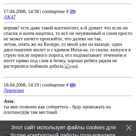
17.04.2008, 14:58 | сообщение #
59
:
AK47
верняк! есть даже такой контингент, к-й думает что если он
спасик и шлем нацепил, то всё он неуязвимый и сним просто
не может ничего произойти, что далеко ни так.
летом, опять же на Кизире, со мной уже на выходе, один
даун нацепив жилет и с криком Ииха-аа, со скалы, кинулся в
струю после первого порога, его подхватывает течением и
несет прямо под слив в бочку, хорошо ребята рядом не
растерялись поймали дэбила
18.04.2008, 14:19 | сообщение #
60
:
Леверлин
Атос
,
ты мне позвони как соберетесь - буду провожать на
плотине))))я там местный.
Этот сайт использует файлы cookies для
более комфортной работы пользователя.
Страница
2
из
13
«
1
2
3
4
…
12
13
»