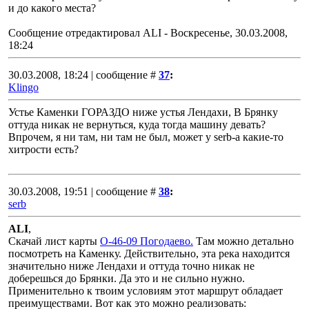
и до какого места?
Сообщение отредактировал
ALI
-
Воскресенье, 30.03.2008,
18:24
30.03.2008, 18:24 | сообщение #
37
:
Klingo
Устье Каменки ГОРАЗДО ниже устья Лендахи, В Брянку
оттуда никак не вернуться, куда тогда машину девать?
Впрочем, я ни там, ни там не был, может у serb-а какие-то
хитрости есть?
30.03.2008, 19:51 | сообщение #
38
:
serb
ALI
,
Скачай лист карты
О-46-09 Погодаево.
Там можно детально
посмотреть на Каменку. Действительно, эта река находится
значительно ниже Лендахи и оттуда точно никак не
доберешься до Брянки. Да это и не сильно нужно.
Применительно к твоим условиям этот маршрут обладает
преимуществами. Вот как это можно реализовать: