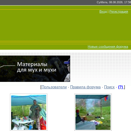
Суббота, 08.08.2026, 17:58
Вход
|
Регистрация
Новые сообщения форума
[
Пользователи
·
Правила форума
·
Поиск
·
(?)
]