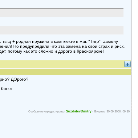
1 тыщ + родная пружина в комплекте в маг. "Тигр"! Замену
енил! Но предупредили что эта замена на свой страх и риск.
дет, потому как это сложно и дорого в Красноярске!
орно? ДОрого?
 билет
SuzdalevDmitry
Сообщение отредактировал
-
Вторник, 30.09.2008, 09:10