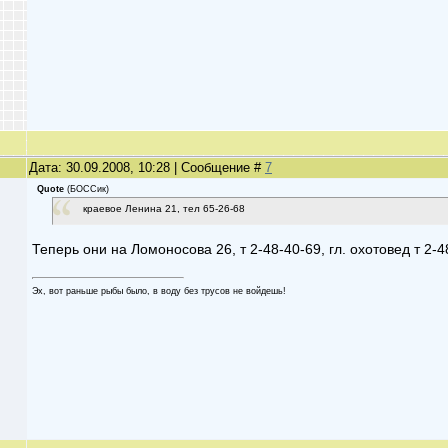
Дата: 30.09.2008, 10:28 | Сообщение #
7
Quote
(
БОССик
)
краевое Ленина 21, тел 65-26-68
Теперь они на Ломоносова 26, т 2-48-40-69, гл. охотовед т 2-4
Эх, вот раньше рыбы было, в воду без трусов не войдешь!