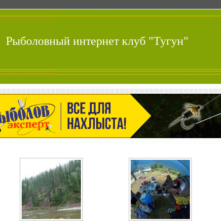
Рыболовный интернет клуб "Тугун"