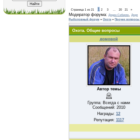
1
Страница
1
из
21
2
3
…
20
21
»
Модератор форума:
,
Дядин-Сибиряк
Дядя
Рыболовный форум
»
Охота
»
Прочие вопросы 
Охота. Общие вопросы
домовой
Автор темы
Группа: Всегда с нами
Сообщений:
2010
Награды:
12
Репутация:
1117