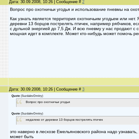
Дата: 30.09.2008, 10:26 | Сообщение #
2
Вопрос про охотничьи угодья и использование пневмы на охо
Как узнать является территория охотничьим угодьем или нет.
деревни 13 борцов пострелять птичек, например рябчиков, есл
с дульной энергией до 7,5 Дж. И всю пневму у нас продают с 
мощная идет в комплекте. Может кто-нибудь может помочь ре
Дата: 30.09.2008, 10:26 | Сообщение #
3
Quote
(
SuzdalevDmitry
)
Вопрос про охотничьи угодья
Quote
(
SuzdalevDmitry
)
недалеко от деревни 13 борцов пострелять птичек
это наверно в лесхозе Емельяновского района надо узнавать,
может быть