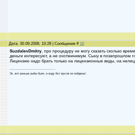
Дата: 30.09.2008, 10:28 | Сообщение #
10
SuzdalevDmitry
, про процедуру не могу сказать сколько врем
деньги интересуют, а не охотминимум. Сыну в позапрошлом г
Лицензию надо брать только на лицензионные виды, на нелиц
Эх, вот раньше рыбы было, в воду без трусов не войдешь!