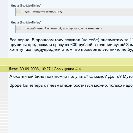
Quote
(
SuzdalevDmitry
)
купил мощную пневматику
Quote
(
SuzdalevDmitry
)
с ослабленной пружиной, а мощная идет в комплекте
Все верно! В прошлом году покупал (не себе) пневматику за 1
пружины предложили сразу за 600 рублей в течении суток! Зам
хотя тут же предупредили о том что проверять это никто не бу
Дата: 30.09.2008, 10:27 | Сообщение #
4
А охотничий билет как можно получить? Сложно? Долго? Мут
Вроде бы теперь с пневматикой охотиться можно, только надо