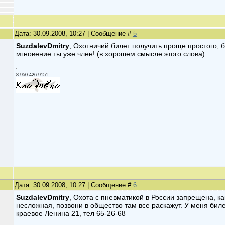
Дата: 30.09.2008, 10:27 | Сообщение #
5
SuzdalevDmitry
, Охотничий билет получить проще простого, 
мгновение ты уже член! (в хорошем смысле этого слова)
8-950-426-9151
Дата: 30.09.2008, 10:27 | Сообщение #
6
SuzdalevDmitry
, Охота с пневматикой в России запрещена, ка
несложная, позвони в общество там все раскажут. У меня бил
краевое Ленина 21, тел 65-26-68