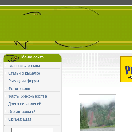
Меню сайта
Главная страница
Статьи о рыбалке
Рыбацкий форум
Фотографии
Факты браконьерства
Доска объявлений
Это интересно!
Организации