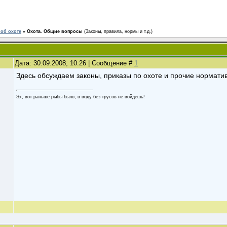
об охоте
»
Охота. Общие вопросы
(Законы, правила, нормы и т.д.)
Дата: 30.09.2008, 10:26 | Сообщение #
1
Здесь обсуждаем законы, приказы по охоте и прочие нормат
Эх, вот раньше рыбы было, в воду без трусов не войдешь!