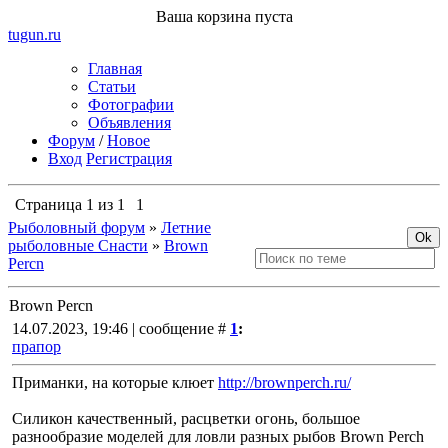
Ваша корзина пуста
tugun
.ru
Главная
Статьи
Фотографии
Объявления
Форум
/
Новое
Вход
Регистрация
Страница
1
из
1
1
Рыболовный форум
»
Летние
рыболовные Снасти
»
Brown
Percn
Brown Percn
14.07.2023, 19:46 | сообщение #
1
:
прапор
Приманки, на которые клюет
http://brownperch.ru/
Силикон качественный, расцветки огонь, большое
разнообразие моделей для ловли разных рыбов Brown Perch