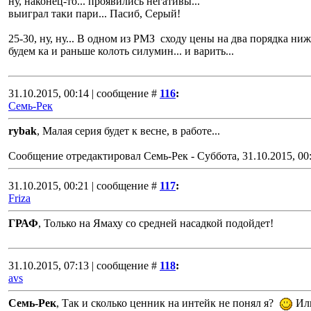
ну, наконец-то... проявились негативы...
выиграл таки пари... Пасиб, Серый!
25-30, ну, ну... В одном из РМЗ сходу цены на два порядка ниж
будем ка и раньше колоть силумин... и варить...
31.10.2015, 00:14 | сообщение #
116
:
Семь-Рек
rybak
, Малая серия будет к весне, в работе...
Сообщение отредактировал
Семь-Рек
-
Суббота, 31.10.2015, 00
31.10.2015, 00:21 | сообщение #
117
:
Friza
ГРАФ
, Только на Ямаху со средней насадкой подойдет!
31.10.2015, 07:13 | сообщение #
118
:
avs
Семь-Рек
, Так и сколько ценник на интейк не понял я?
Или