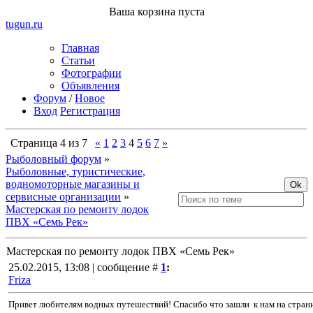
Ваша корзина пуста
tugun
.ru
Главная
Статьи
Фотографии
Объявления
Форум
/
Новое
Вход
Регистрация
Страница
4
из
7
«
1
2
3
4
5
6
7
»
Рыболовный форум
»
Рыболовные, туристические,
водномоторные магазины и
сервисные организации
»
Мастерская по ремонту лодок
ПВХ «Семь Рек»
Мастерская по ремонту лодок ПВХ «Семь Рек»
25.02.2015, 13:08 | сообщение #
1
:
Friza
Привет любителям водных путешествий! Спасибо что зашли к нам на стран