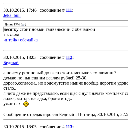
30.10.2015, 17:46 | сообщение #
111
:
Jeka_bull
Цитата
ГРАФ
(
)
десятку стоит новый тайваньский с обечайкой
ха-ха-ха...
интейк+обечайка
30.10.2015, 18:03 | сообщение #
112
:
Бедный
а почему резиновый должен стоить меньше чем люминь?
думаю по нынешним реалям рублей 25-30..
дорого,согласен.. но водомутство нынче вообще дорогим удов
стало..
я чето даже не представляю, если щас с нуля начать комплект с
лодка, мотор, насадка, броня и т.д..
ужас нах
Сообщение отредактировал
Бедный
-
Пятница, 30.10.2015, 22:
30.10.2015, 18:05 | сообщение #
113
: