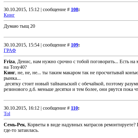
30.10.2015, 15:12 | сообщение #
108
:
Кинг
Думаю тыщ 20
30.10.2015, 15:54 | сообщение #
109
:
ГРАФ
Friza
, Денис, нам нужно срочно с тобой поговорить... Есть на
на Тоху40?
Кинг
, не, не, не... ты таким макаром так не просчитывай кон
рынка...
десятку стоит новый тайваньский с обечайкой, поэтому разум
резинового д.б. меньше десятки и тем более, они рвутся пока чт
30.10.2015, 16:12 | сообщение #
110
:
Tol
Семь-Рек
, Корветы в виде надувных матрасов ремонтируете?
где-то затаилась.