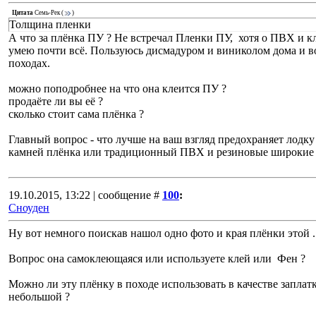
Цитата
Семь-Рек
(
)
Толщина пленки
А что за плёнка ПУ ? Не встречал Пленки ПУ, хотя о ПВХ и к
умею почти всё. Пользуюсь дисмадуром и виниколом дома и в
походах.
можно поподробнее на что она клеится ПУ ?
продаёте ли вы её ?
сколько стоит сама плёнка ?
Главный вопрос - что лучше на ваш взгляд предохраняет лодку
камней плёнка или традиционный ПВХ и резиновые широкие 
19.10.2015, 13:22 | сообщение #
100
:
Сноуден
Ну вот немного поискав нашол одно фото и края плёнки этой .
Вопрос она самоклеющаяся или используете клей или Фен ?
Можно ли эту плёнку в походе использовать в качестве заплат
небольшой ?