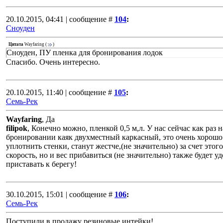
20.10.2015, 04:41 | сообщение #
104
:
Сноуден
Цитата
Wayfaring
(
)
Сноуден, ПУ пленка для бронирования лодок
Спасибо. Очень интересно.
20.10.2015, 11:40 | сообщение #
105
:
Семь-Рек
Wayfaring
, Да
filipok
, Конечно можно, пленкой 0,5 м,л. У нас сейчас как раз н
бронировании каяк двухместный каркасный, это очень хорош
уплотнить стенки, станут жестче,(не значительно) за счет этог
скорость, но и вес прибавиться (не значительно) также будет у
приставать к берегу!
30.10.2015, 15:01 | сообщение #
106
:
Семь-Рек
Поступили в продажу резиновые интейки!