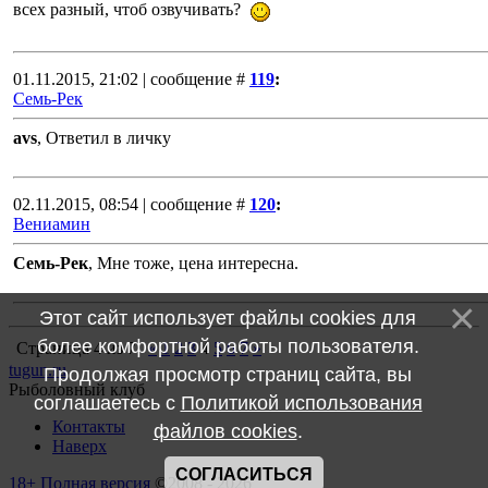
всех разный, чтоб озвучивать?
01.11.2015, 21:02 | сообщение #
119
:
Семь-Рек
avs
, Ответил в личку
02.11.2015, 08:54 | сообщение #
120
:
Вениамин
Семь-Рек
, Мне тоже, цена интересна.
Этот сайт использует файлы cookies для
более комфортной работы пользователя.
Страница
4
из
7
«
1
2
3
4
5
6
7
»
tugun.ru
Продолжая просмотр страниц сайта, вы
Рыболовный клуб
соглашаетесь с
Политикой использования
Контакты
файлов cookies
.
Наверх
СОГЛАСИТЬСЯ
18+
Полная версия
©2008 - 2026