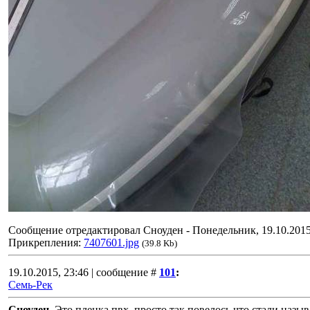
Сообщение отредактировал
Сноуден
-
Понедельник, 19.10.2015
Прикрепления:
7407601.jpg
(39.8 Kb)
19.10.2015, 23:46 | сообщение #
101
:
Семь-Рек
Сноуден
, Это пленка пвх, просто так повелось что стали назыв