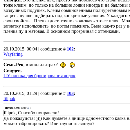
тоже клеим, но только на большие лодки иногда и на баллоны 
воздушных подушек. Клеим обыкновенным полиуретановым к
защиты лучше подбирать под конкретные условия. У каждого 
свои свойства. Пленка достаточно скользкая - это ее плюс. Мо
заплатку использовать, но потом поменять. Была как-то раз у н
пленка пу и матовая. В основном прозрачная с оттенками.
20.10.2015, 00:04 | сообщение #
102
:
Wayfaring
Семь-Рек
, в миллилитрах?
Сноуден
,
ПУ пленка для бронирования лодок
20.10.2015, 01:29 | сообщение #
103
:
filipok
Цитата
Семь-Рек
(
)
filipok, Спасибо поправели!
Да пожалуйста! )))) Как думаете а днище одноместного каяка 
можно забронировать? Или глупость ляпнул?