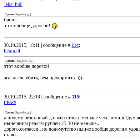
Jeka_bull
Цитата
Бедный
(
)
броня
этот вообще дорогой!
30.10.2015, 18:11 | сообщение #
114
:
Бедный
Цитата
Jeka_bull
(
)
этот вообще дорогой
ага, легче убить, чем прокормить..)))
30.10.2015, 22:18 | сообщение #
115
:
ГРАФ
Цитата
Бедный
(
)
а почему резиновый должен стоить меньше чем люминь?дума
нынешним реалям рублей 25-30 не меньше..
дорого,согласен.. но водомутство нынче вообще дорогим удов
стало..