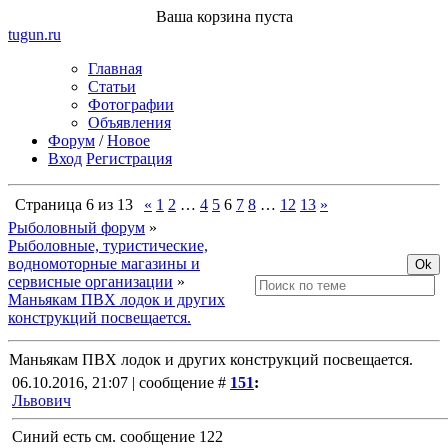
Ваша корзина пуста
tugun
.ru
Главная
Статьи
Фотографии
Объявления
Форум
/
Новое
Вход
Регистрация
Страница
6
из
13
«
1
2
…
4
5
6
7
8
…
12
13
»
Рыболовный форум
»
Рыболовные, туристические,
водномоторные магазины и
сервисные организации
»
Маньякам ПВХ лодок и других
конструкций посвещается.
Маньякам ПВХ лодок и других конструкций посвещается.
06.10.2016, 21:07 | сообщение #
151
:
Львович
Синий есть см. сообщение 122