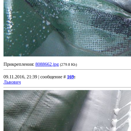
Прикрепления:
8088662.jpg
(279.8 Kb)
09.11.2016, 21:39 | сообщение #
169
:
Львович