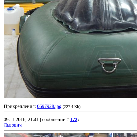
Прикрепления:
0697928.jpg
(227.4 Kb)
09.11.2016, 21:41 | сообщение #
172
:
Львович