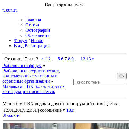
Ваша корзина пуста
tugun
.ru
Главная
Статьи
Фотографии
Объявления
Форум
/
Новое
Вход
Регистрация
Страница
7
из
13
«
1
2
…
5
6
7
8
9
…
12
13
»
Рыболовный форум
»
Рыболовные, туристические,
водномоторные магазины и
сервисные организации
»
Маньякам ПВХ лодок и других
конструкций посвещается.
Маньякам ПВХ лодок и других конструкций посвещается.
12.01.2017, 20:51 | сообщение #
181
:
Львович