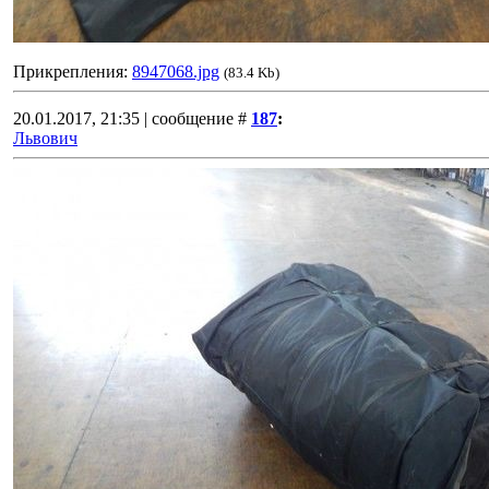
Прикрепления:
8947068.jpg
(83.4 Kb)
20.01.2017, 21:35 | сообщение #
187
:
Львович