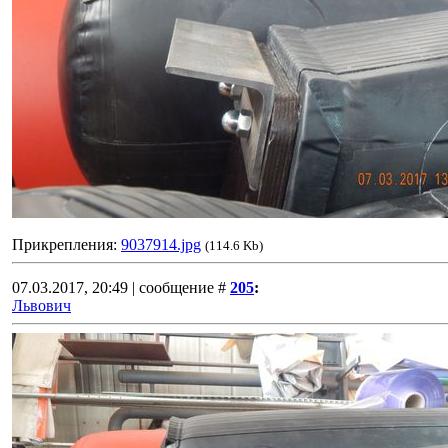
Прикрепления:
9037914.jpg
(114.6 Kb)
07.03.2017, 20:49 | сообщение #
205
:
Львович