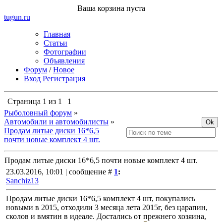
Ваша корзина пуста
tugun
.ru
Главная
Статьи
Фотографии
Объявления
Форум
/
Новое
Вход
Регистрация
Страница
1
из
1
1
Рыболовный форум
»
Автомобили и автомобилисты
»
Продам литые диски 16*6,5
почти новые комплект 4 шт.
Продам литые диски 16*6,5 почти новые комплект 4 шт.
23.03.2016, 10:01 | сообщение #
1
:
Sanchiz13
Продам литые диски 16*6,5 комплект 4 шт, покупались
новыми в 2015, отходили 3 месяца лета 2015г, без царапин,
сколов и вмятин в идеале. Достались от прежнего хозяина,