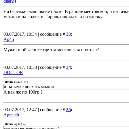
dilar24
На бережке было бы не плохо. В районе ментовской, и на тачке
можно и на лодке, и Тироль покидать и на удочку.
03.07.2017, 10:34 | сообщение #
33
:
Ар4и
Мужики объясните где эта ментовская протока?
03.07.2017, 10:38 | сообщение #
34
:
DOCTOR
Цитата
dilar24
(
)
и на тачке доехать можно
А как же по 100гр.?
03.07.2017, 12:47 | сообщение #
35
:
Apreach
Цитата
Ар4и
(
)
где эта ментовская протока?