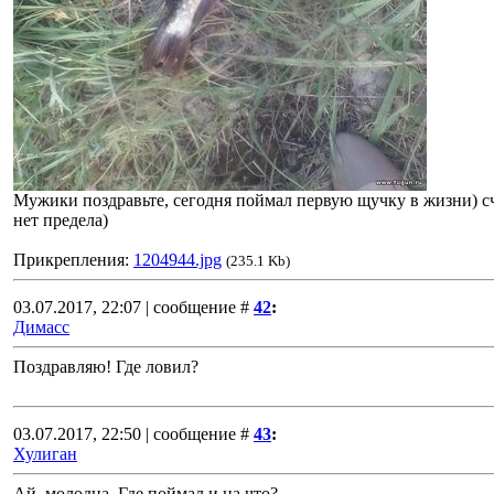
Мужики поздравьте, сегодня поймал первую щучку в жизни) с
нет предела)
Прикрепления:
1204944.jpg
(235.1 Kb)
03.07.2017, 22:07 | сообщение #
42
:
Димасс
Поздравляю! Где ловил?
03.07.2017, 22:50 | сообщение #
43
:
Хулиган
Ай, молодца. Где поймал и на что?