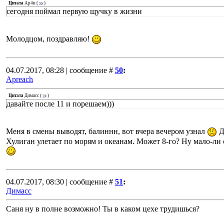
Цитата
Ар4и
(
)
сегодня поймал первую щучку в жизни
Молодцом, поздравляю!
04.07.2017, 08:28 | сообщение #
50
:
Apreach
Цитата
Димасс
(
)
давайте после 11 и порешаем)))
Меня в смены выводят, балиннн, вот вчера вечером узнал
Д
Хулиган улетает по морям и океанам. Может 8-го? Ну мало-ли 
04.07.2017, 08:30 | сообщение #
51
:
Димасс
Саня ну в полне возможно! Ты в каком цехе трудишься?