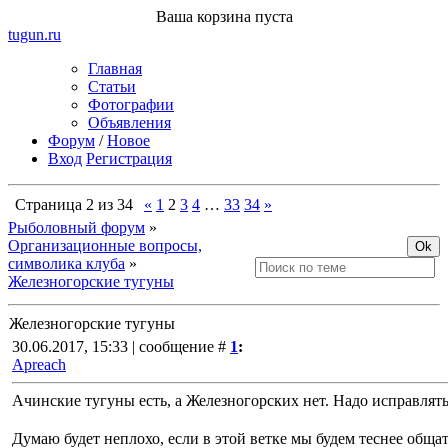
Ваша корзина пуста
tugun
.ru
Главная
Статьи
Фотографии
Объявления
Форум
/
Новое
Вход
Регистрация
Страница
2
из
34
«
1
2
3
4
…
33
34
»
Рыболовный форум
»
Организационные вопросы,
символика клуба
»
Железногорские тугуны
Железногорские тугуны
30.06.2017, 15:33 | сообщение #
1
:
Apreach
Ачинские тугуны есть, а Железногорских нет. Надо исправлят
Думаю будет неплохо, если в этой ветке мы будем теснее общат