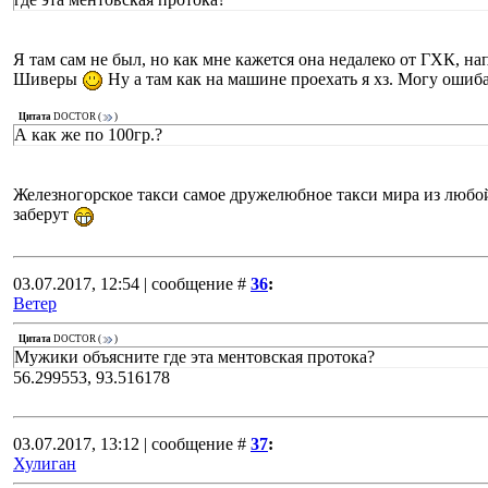
Я там сам не был, но как мне кажется она недалеко от ГХК, на
Шиверы
Ну а там как на машине проехать я хз. Могу ошиба
Цитата
DOCTOR
(
)
А как же по 100гр.?
Железногорское такси самое дружелюбное такси мира из любой
заберут
03.07.2017, 12:54 | сообщение #
36
:
Ветер
Цитата
DOCTOR
(
)
Мужики объясните где эта ментовская протока?
56.299553, 93.516178
03.07.2017, 13:12 | сообщение #
37
:
Хулиган