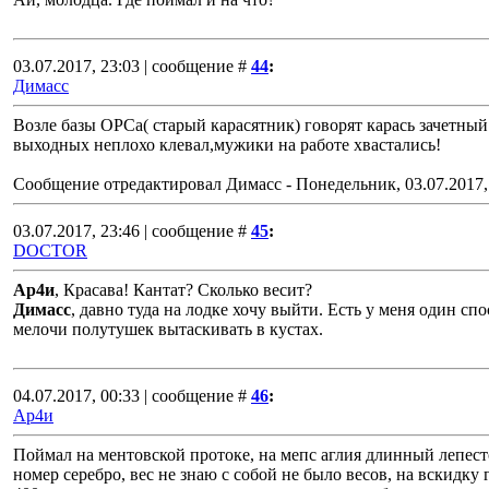
03.07.2017, 23:03 | сообщение #
44
:
Димасс
Возле базы ОРСа( старый карасятник) говорят карась зачетный
выходных неплохо клевал,мужики на работе хвастались!
Сообщение отредактировал
Димасс
-
Понедельник, 03.07.2017,
03.07.2017, 23:46 | сообщение #
45
:
DOCTOR
Ар4и
, Красава! Кантат? Сколько весит?
Димасс
, давно туда на лодке хочу выйти. Есть у меня один сп
мелочи полутушек вытаскивать в кустах.
04.07.2017, 00:33 | сообщение #
46
:
Ар4и
Поймал на ментовской протоке, на мепс аглия длинный лепест
номер серебро, вес не знаю с собой не было весов, на вскидку