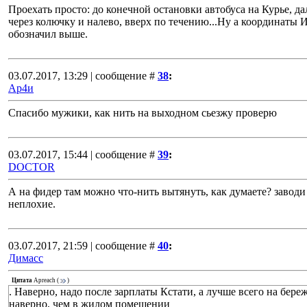
Проехать просто: до конечной остановки автобуса на Курье, д
через колючку и налево, вверх по течению...Ну а координаты 
обозначил выше.
03.07.2017, 13:29 | сообщение #
38
:
Ар4и
Спасибо мужики, как нить на выходном сьезжу проверю
03.07.2017, 15:44 | сообщение #
39
:
DOCTOR
А на фидер там можно что-нить вытянуть, как думаете? заводи
неплохие.
03.07.2017, 21:59 | сообщение #
40
:
Димасс
Цитата
Apreach
(
)
. Наверно, надо после зарплаты Кстати, а лучше всего на бере
наверно, чем в жилом помещении