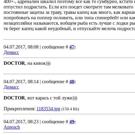
400+-, адреналин шкалил поэтому все как то сумбурно, кстати
отпустил подрастать. Если кто поедет смотрите там мелковато
постоянные зацепы за траву, травы капец как много, как вариа
попробовать на поппер половить, или типа спинербейт или ка
незацепляйки называются, вобщем рыба есть лучше с лодки р
тк берег капец какой неудобный, и отпускайте мелочь подроста
04.07.2017, 08:08 | сообщение #
47
:
Димасс
DOCTOR
, на кивок)))
04.07.2017, 08:14 | сообщение #
48
:
Димасс
DOCTOR
, вот карась с той лужи)))
Прикрепления:
1183534.jpg
(150.4 Kb)
04.07.2017, 08:23 | сообщение #
49
:
Apreach