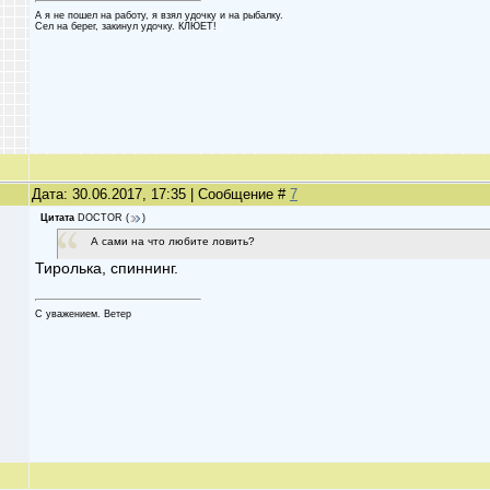
А я не пошел на работу, я взял удочку и на рыбалку.
Сел на берег, закинул удочку. КЛЮЕТ!
Дата: 30.06.2017, 17:35 | Сообщение #
7
Цитата
DOCTOR
(
)
А сами на что любите ловить?
Тиролька, спиннинг.
С уважением. Ветер