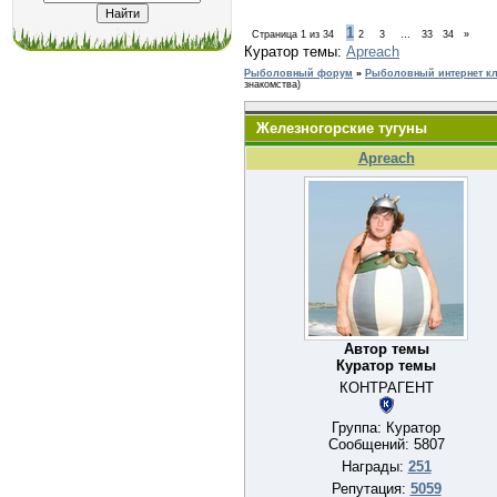
1
Страница
1
из
34
2
3
…
33
34
»
Куратор темы:
Apreach
Рыболовный форум
»
Рыболовный интернет кл
знакомства)
Железногорские тугуны
Apreach
Автор темы
Куратор темы
КОНТРАГЕНТ
Группа: Куратор
Сообщений:
5807
Награды:
251
Репутация:
5059