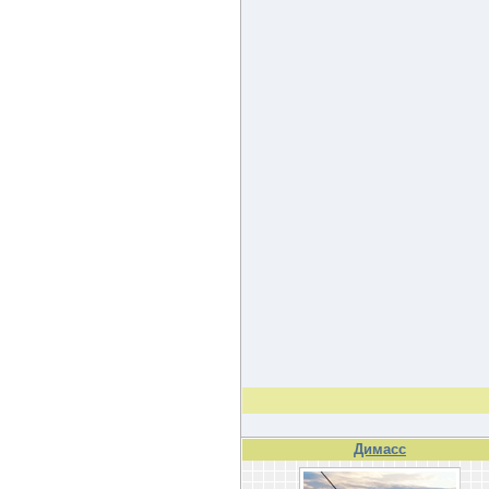
Димасс