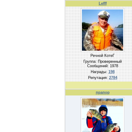
Lefff
Речной КотеГ
Группа: Проверенный
Сообщений:
1978
Награды:
198
Репутация:
2784
прапор