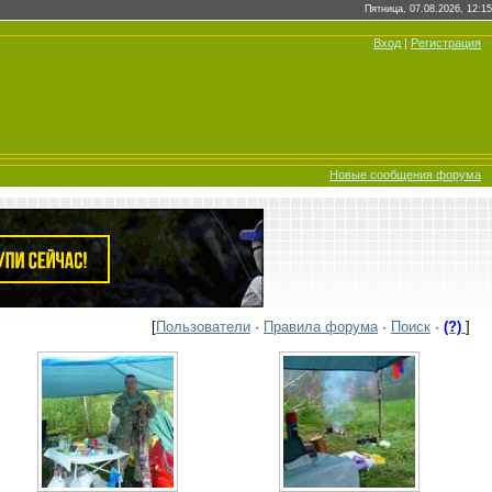
Пятница, 07.08.2026, 12:15
Вход
|
Регистрация
Новые сообщения форума
[
Пользователи
·
Правила форума
·
Поиск
·
(?)
]