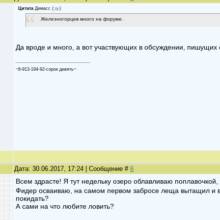
Цитата
Димасс
(
)
Железногорцев много на форуме.
Да вроде и много, а вот участвующих в обсуждении, пишущих 
~8-913-194-92-сорок девять~
Дата: 30.06.2017, 17:24 | Сообщение #
6
Всем здрасте! Я тут недельку озеро облавливаю поплавочкой,
Фидер осваиваю, на самом первом забросе леща вытащил и в
покидать?
А сами на что любите ловить?