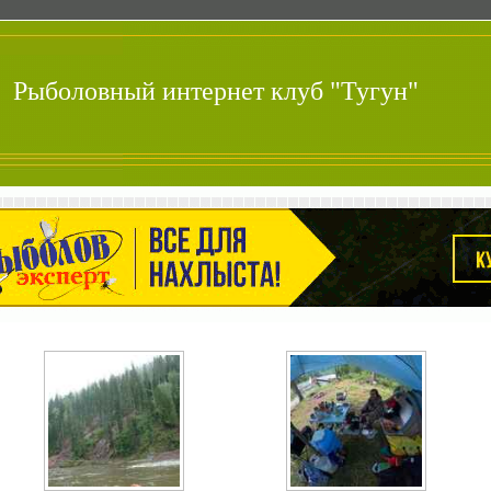
Рыболовный интернет клуб "Тугун"