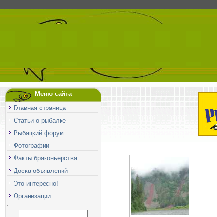
Меню сайта
Главная страница
Статьи о рыбалке
Рыбацкий форум
Фотографии
Факты браконьерства
Доска объявлений
Это интересно!
Организации