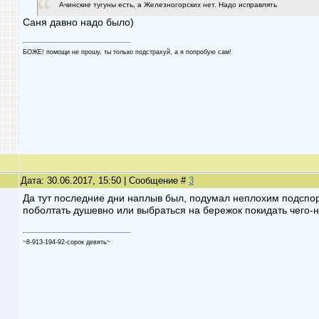
Ачинские тугуны есть, а Железногорских нет. Надо исправлять
Саня давно надо было)
БОЖЕ! помощи не прошу, ты только подстрахуй, а я попробую сам!
Дата: 30.06.2017, 15:50 | Сообщение #
3
Да тут последние дни наплыв был, подумал неплохим подспорь
поболтать душевно или выбраться на бережок покидать чего-
~8-913-194-92-сорок девять~