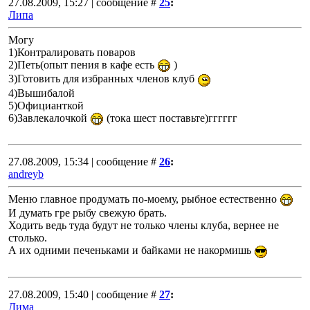
27.08.2009, 15:27 | сообщение #
25
:
Липа
Могу
1)Контралировать поваров
2)Петь(опыт пения в кафе есть
)
3)Готовить для избранных членов клуб
4)Вышибалой
5)Официанткой
6)Завлекалочкой
(тока шест поставьте)гггггг
27.08.2009, 15:34 | сообщение #
26
:
andreyb
Меню главное продумать по-моему, рыбное естественно
И думать гре рыбу свежую брать.
Ходить ведь туда будут не только члены клуба, вернее не
столько.
А их одними печеньками и байками не накормишь
27.08.2009, 15:40 | сообщение #
27
:
Дима