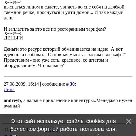
Quote
(
Дима
)
выспаться лицом в салате, увидеть во сне себя на далёкой
таёжной речке, проснуться и уйти домой... И так каждый
день
И заплатить за это все по ресторанным тарифам?
Quote
(
Липа
)
ДЕНЬГИ
Деньги это ресурс который обменивается на идею. А вот
идея пока слабовата. Основная мысль - "хотим свое кафе!"
Представим - оно уже есть, красивое, со штатом и
оборудованием. Что дальше?
27.08.2009, 16:14 | сообщение #
30
:
Липа
andreyb
, а дальше привлечение клиентуры..Менеджер нужен
вумный
Этот сайт использует файлы cookies для
более комфортной работы пользователя.
Страница
1
из
5
1
2
3
4
5
»
tugun.ru