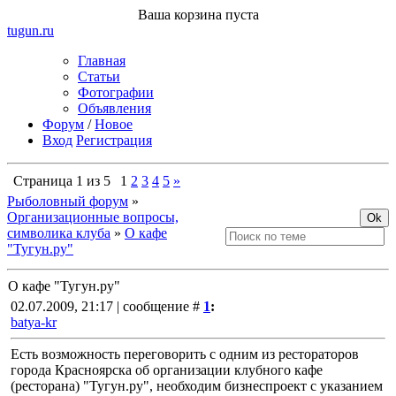
Ваша корзина пуста
tugun
.ru
Главная
Статьи
Фотографии
Объявления
Форум
/
Новое
Вход
Регистрация
Страница
1
из
5
1
2
3
4
5
»
Рыболовный форум
»
Организационные вопросы,
символика клуба
»
О кафе
"Тугун.ру"
О кафе "Тугун.ру"
02.07.2009, 21:17 | сообщение #
1
:
batya-kr
Есть возможность переговорить с одним из рестораторов
города Красноярска об организации клубного кафе
(ресторана) "Тугун.ру", необходим бизнеспроект с указанием