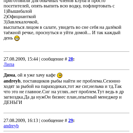
приготовили для обычных членов клуба и просто
посетителей, опять выпить всю водку, пофлиртовать с
1)Вышибалой
2)Официанткой
3)Завлекалочкой,
выспаться лицом в салате, увидеть во сне себя на далёкой
таёжной речке, проснуться и уйти домой... И так каждый
день
27.08.2009, 15:44 | сообщение #
28
:
Липа
Дима
, ой я уже хачу кафе
andreyb
, поставщиков рыбы найти не проблема.Сезонно
ходят за рыбой на параходиках,тот же сиг,нельма и тд.Так
что это не главное.Сиг на углях..нет проблем.Тут ведь в др
загвоздка.Да да нужОн бизнес план,опытный менеджер и
ДЕНЬГИ
27.08.2009, 16:13 | сообщение #
29
:
andreyb