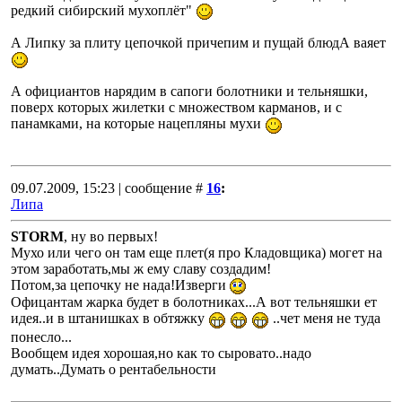
редкий сибирский мухоплёт"
А Липку за плиту цепочкой причепим и пущай блюдА ваяет
А официантов нарядим в сапоги болотники и тельняшки,
поверх которых жилетки с множеством карманов, и с
панамками, на которые нацепляны мухи
09.07.2009, 15:23 | сообщение #
16
:
Липа
STORM
, ну во первых!
Мухо или чего он там еще плет(я про Кладовщика) могет на
этом заработать,мы ж ему славу создадим!
Потом,за цепочку не нада!Изверги
Офицантам жарка будет в болотниках...А вот тельняшки ет
идея..и в штанишках в обтяжку
..чет меня не туда
понесло...
Вообщем идея хорошая,но как то сыровато..надо
думать..Думать о рентабельности