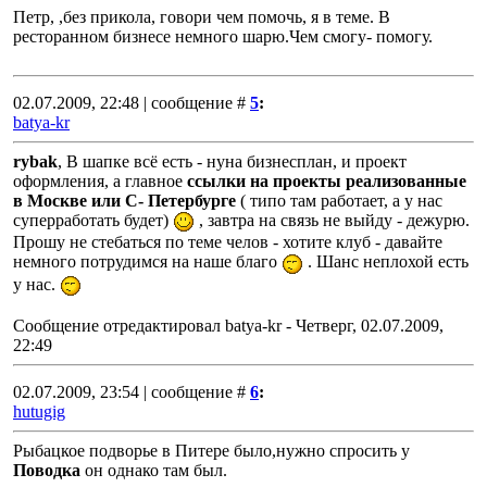
Петр, ,без прикола, говори чем помочь, я в теме. В
ресторанном бизнесе немного шарю.Чем смогу- помогу.
02.07.2009, 22:48 | сообщение #
5
:
batya-kr
rybak
, В шапке всё есть - нуна бизнесплан, и проект
оформления, а главное
ссылки на проекты реализованные
в Москве или С- Петербурге
( типо там работает, а у нас
суперработать будет)
, завтра на связь не выйду - дежурю.
Прошу не стебаться по теме челов - хотите клуб - давайте
немного потрудимся на наше благо
. Шанс неплохой есть
у нас.
Сообщение отредактировал
batya-kr
-
Четверг, 02.07.2009,
22:49
02.07.2009, 23:54 | сообщение #
6
:
hutugig
Рыбацкое подворье в Питере было,нужно спросить у
Поводка
он однако там был.