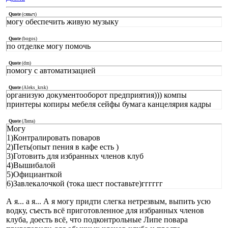
Quote
(
сявыч
)
могу обеспечить живую музыку
Quote
(
bogos
)
по отделке могу помочь
Quote
(
dm
)
помогу с автоматизацией
Quote
(
Aleks_krsk
)
организую документооборот предприятия))) компы
принтеры копиры мебеля сейфы бумага канцелярия кадры
Quote
(
Липа
)
Могу
1)Контралировать поваров
2)Петь(опыт пения в кафе есть )
3)Готовить для избранных членов клуб
4)Вышибалой
5)Официанткой
6)Завлекалочкой (тока шест поставьте)гггггг
А я... а я... А я могу придти слегка нетрезвым, выпить усю
водку, съесть всё приготовленное для избранных членов
клуба, доесть всё, что подконтрольные Липе повара