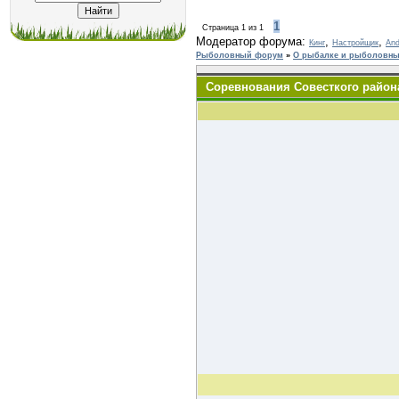
1
Страница
1
из
1
Модератор форума:
,
,
Кинг
Настройщик
And
Рыболовный форум
»
О рыбалке и рыболовных
Соревнования Совесткого района