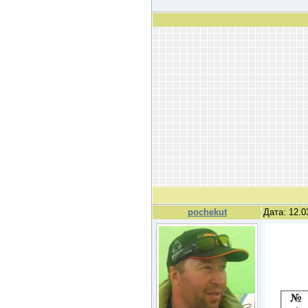
pochekut
Дата: 12.0