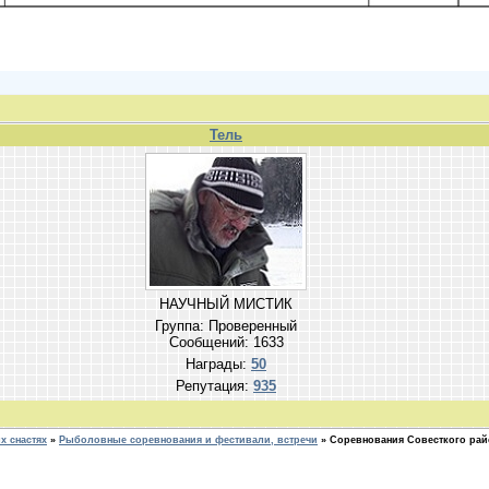
Тель
НАУЧНЫЙ МИСТИК
Группа: Проверенный
Сообщений:
1633
Награды:
50
Репутация:
935
 снастях
»
Рыболовные соревнования и фестивали, встречи
»
Соревнования Совесткого райо