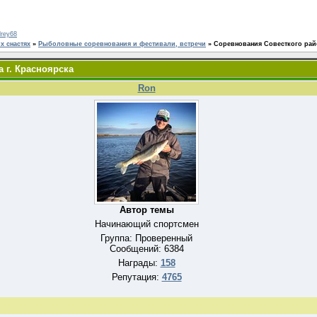
rey68
 снастях
»
Рыболовные соревнования и фестивали, встречи
»
Соревнования Совесткого райо
 г. Красноярска
Ron
Автор темы
Начинающий спортсмен
Группа: Проверенный
Сообщений:
6384
Награды:
158
Репутация:
4765