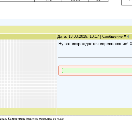
Дата: 13.03.2019, 10:17 | Сообщение #
4
Ну вот возрождается соревнование! 
на г. Красноярска
(ловля на мормышку со льда)