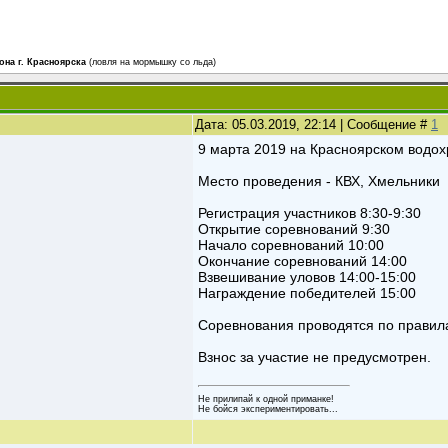
на г. Красноярска
(ловля на мормышку со льда)
Дата: 05.03.2019, 22:14 | Сообщение #
1
9 марта 2019 на Красноярском водох
Место проведения - КВХ, Хмельники
Регистрация участников 8:30-9:30
Открытие соревнований 9:30
Начало соревнований 10:00
Окончание соревнований 14:00
Взвешивание уловов 14:00-15:00
Награждение победителей 15:00
Соревнования проводятся по правил
Взнос за участие не предусмотрен.
Не прилипай к одной приманке!
Не бойся экспериментировать...