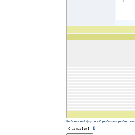
Рыболовный форум
»
О рыбалке и рыболовных
1
Страница
1
из
1