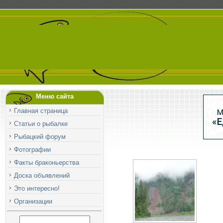
Меню сайта
Главная страница
Статьи о рыбалке
Рыбацкий форум
Фотографии
Факты браконьерства
Доска объявлений
Это интересно!
Организации