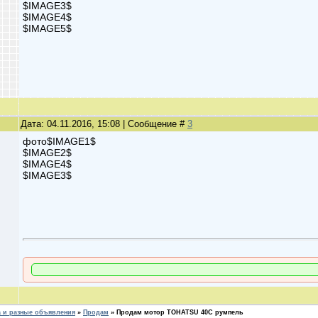
$IMAGE3$
$IMAGE4$
$IMAGE5$
Дата: 04.11.2016, 15:08 | Сообщение #
3
фото$IMAGE1$
$IMAGE2$
$IMAGE4$
$IMAGE3$
 и разные объявления
»
Продам
»
Продам мотор TOHATSU 40C румпель