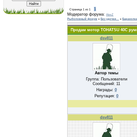
1
Страница
1
из
1
Модератор форума:
AlexZ
Рыболовный форум
»
Без удочки...
»
Барахолка
Продам мотор TOHATSU 40C рум
dsv811
Автор темы
Группа: Пользователи
Сообщений:
11
Награды:
0
Репутация:
0
dsv811