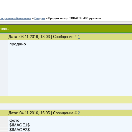
 и разные объявления
»
Продам
»
Продам мотор TOHATSU 40C румпель
пель
Дата: 03.11.2016, 18:03 | Сообщение #
1
продано
Дата: 04.11.2016, 15:05 | Сообщение #
2
фото
$IMAGE1$
$IMAGE2$