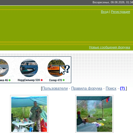
Воскресенье, 09.08.2026, 01:34
Вход
|
Регистрация
Новые сообщения форума
[
Пользователи
·
Правила форума
·
Поиск
·
(?)
]