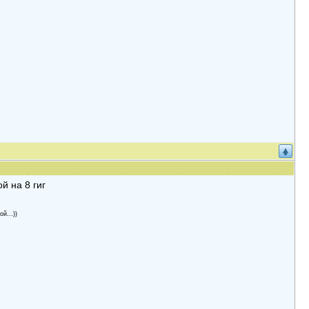
й на 8 гиг
й...))