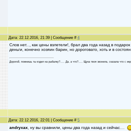
Дата: 22.12.2016, 21:39 | Сообщение #
4
Слов нет..., как цены взлетели!, брал два года назад в подаро
деньги, конечно хозяин барин, но дороговато, хоть и в состоян
Дорогой, помнишь ты ездил на рыбалку?..... Да, а что?..... Щука твоя звонила, сказала что с икро
Дата: 22.12.2016, 22:01 | Сообщение #
5
andryxax
, ну вы сравнили, цены два года назад и сейчас....