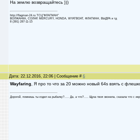
На землю возвращайтесь )))
http://flagman-24.ru ТСЦ"ФЛАГМАН"
ВОЛЖАНКА, СОЛАР, MERCURY, HONDA, WYATBOAT, ФЛАГМАН, ВЫДРА и тд
8 (391) 287-11-15
Дата: 22.12.2016, 22:06 | Сообщение #
6
Wayfaring
, Я про то что за 20 можно новый 64s взять с флешко
Дорогой, помнишь ты ездил на рыбалку?..... Да, а что?..... Щука твоя звонила, сказала что с икро