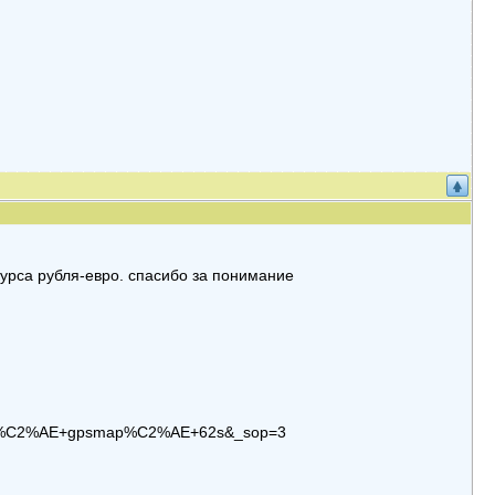
курса рубля-евро. спасибо за понимание
armin%C2%AE+gpsmap%C2%AE+62s&_sop=3