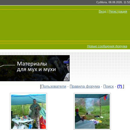
Суббота, 08.08.2026, 11:52
Вход
|
Регистрация
Новые сообщения форума
[
Пользователи
·
Правила форума
·
Поиск
·
(?)
]