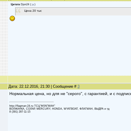
Цитата
Djon24
(
)
Цена 20 тыс
Дата: 22.12.2016, 21:30 | Сообщение #
3
Нормальная цена, но для не "серого", с гарантией, и с подпи
http://flagman-24.ru ТСЦ"ФЛАГМАН"
ВОЛЖАНКА, СОЛАР, MERCURY, HONDA, WYATBOAT, ФЛАГМАН, ВЫДРА и тд
8 (391) 287-11-15