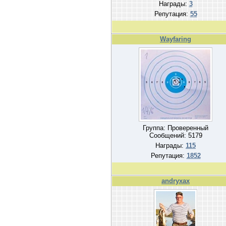
Награды:
3
Репутация:
55
Wayfaring
Группа: Проверенный
Сообщений:
5179
Награды:
115
Репутация:
1852
andryxax