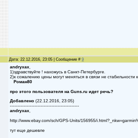
Дата: 22.12.2016, 23:05 | Сообщение #
9
andryxax
,
1)здравствуйте ! нахожусь в Санкт-Петербурге.
2)к сожалению цены могут меняться в связи не стабильности 
Роман80
про этого пользователя на
Guns.ru идет речь?
Добавлено
(22.12.2016, 23:05)
---------------------------------------------
andryxax
,
http://www.ebay.com/sch/GPS-Units/156955/i.html?_nkw=g
тут еще дешевле