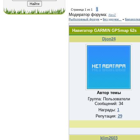
1
Страница
1
из
1
Модератор форума:
AlexZ
Рыболовный форум
»
Без удочки...
»
Барахолка
Навигатор GARMIN GPSmap 62s
Djon24
Автор темы
Группа: Пользователи
Сообщений:
34
Награды:
1
Репутация:
29
klim2603