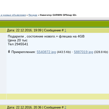
 и разные объявления
»
Продам
»
Навигатор GARMIN GPSmap 62s
Дата: 22.12.2016, 19:09 | Сообщение #
1
Подарили , состояние нового.+ флешка на 4GB
Цена 20 тыс
Тел 2945541
Прикрепления:
5540872.jpg
·
5887019.jpg
(443.5 Kb)
(328.8 Kb)
Дата: 22.12.2016, 20:36 | Сообщение #
2