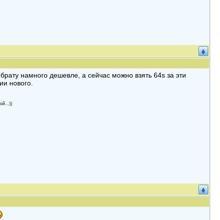
к брату намного дешевле, а сейчас можно взять 64s за эти
ии нового.
й...))