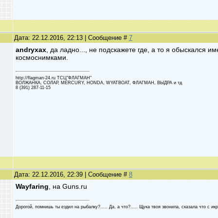
Дата: 22.12.2016, 22:13 | Сообщение #
7
andryxax
, да ладно..., не подскажете где, а то я обыскался и
космоснимками.
http://flagman-24.ru ТСЦ"ФЛАГМАН"
ВОЛЖАНКА, СОЛАР, MERCURY, HONDA, WYATBOAT, ФЛАГМАН, ВЫДРА и тд
8 (391) 287-11-15
Дата: 22.12.2016, 22:39 | Сообщение #
8
Wayfaring
, на Guns.ru
Дорогой, помнишь ты ездил на рыбалку?..... Да, а что?..... Щука твоя звонила, сказала что с икро