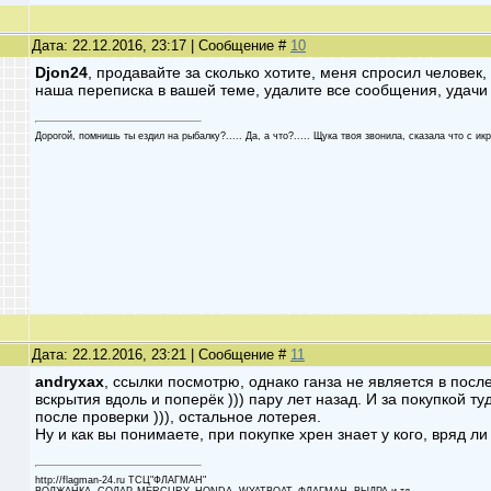
Дата: 22.12.2016, 23:17 | Сообщение #
10
Djon24
, продавайте за сколько хотите, меня спросил человек, 
наша переписка в вашей теме, удалите все сообщения, удачи
Дорогой, помнишь ты ездил на рыбалку?..... Да, а что?..... Щука твоя звонила, сказала что с икро
Дата: 22.12.2016, 23:21 | Сообщение #
11
andryxax
, ссылки посмотрю, однако ганза не является в пос
вскрытия вдоль и поперёк ))) пару лет назад. И за покупкой
после проверки ))), остальное лотерея.
Ну и как вы понимаете, при покупке хрен знает у кого, вряд 
http://flagman-24.ru ТСЦ"ФЛАГМАН"