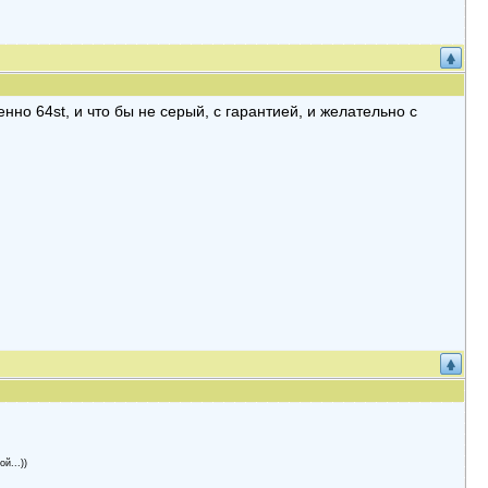
менно 64st, и что бы не серый, с гарантией, и желательно с
й...))