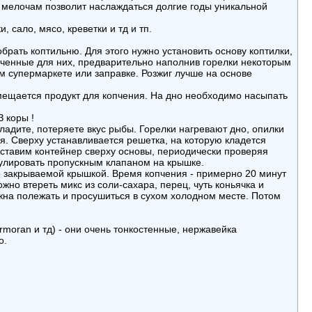
к мелочам позволит наслаждаться долгие годы уникальной
 сало, мясо, креветки и тд и тп.
брать коптильню. Для этого нужно установить основу коптилки,
аченные для них, предварительно наполнив горелки некоторым
м супермаркете или заправке. Розжиг лучше на основе
мещается продукт для копчения. На дно необходимо насыпать
 коры !
ладите, потеряете вкус рыбы. Горелки нагревают дно, опилки
я. Сверху устанавливается решетка, на которую кладется
 ставим контейнер сверху основы, периодически проверяя
гулировать пропускным клапаном на крышке.
о закрываемой крышкой. Время копчения - примерно 20 минут
жно втереть микс из соли-сахара, перец, чуть коньячка и
жна полежать и просушиться в сухом холодном месте. Потом
moran и тд) - они очень тонкостенные, нержавейка
о.