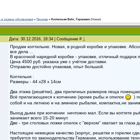
 и разные объявления
»
Продам
»
Коптильня Behr, Германия
(Новая)
Дата: 30.12.2016, 18:34 | Сообщение #
1
Продам коптильню. Новая, в родной коробке и упаковке. Абсо
все дела ...
В красочной нарядной коробке - упаковке, отличный подарок п
Цена 4500 руб. указана уже с учётом доставки.
Отправлю достойно упаковав, опыт большой.
Коптильня :
Размеры - 44 x28 x 14см
Два этажа (решётки), два приличных размеров леща помещают
Всё прилагающееся к копчению (кроме рыбы и опилок
) п
собой и на летнюю и на зимнюю рыбалки, компактна,не заним
Выход дыма при копчении ничтожно мал. Если вы коптите рыбу
занимает всего 15-20 минут.
Две - три столовых ложки опилок с "верхом" хватает за глаза 
Настоящее немецкое качество (корпус, решетки и горелки сд
требуется по законодательству Германии, использование те