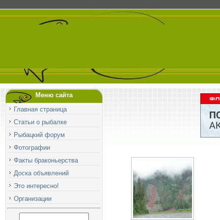
Меню сайта
Главная страница
Статьи о рыбалке
Рыбацкий форум
Фотографии
Факты браконьерства
Доска объявлений
Это интересно!
Организации