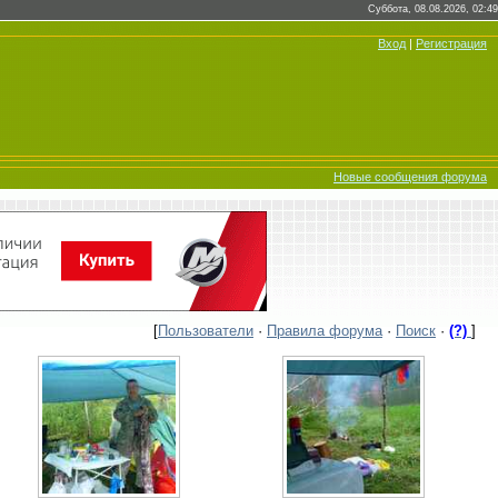
Суббота, 08.08.2026, 02:49
Вход
|
Регистрация
Новые сообщения форума
[
Пользователи
·
Правила форума
·
Поиск
·
(?)
]