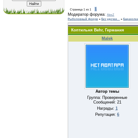
1
Страница
1
из
1
Модератор форума:
AlexZ
Рыболовный форум
»
Без удочки...
»
Барахолка
Коптильня Behr, Германия
Malek
Автор темы
Группа: Проверенные
Сообщений:
21
Награды:
1
Репутация:
6