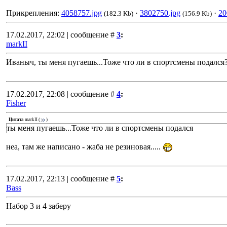
Прикрепления:
4058757.jpg
·
3802750.jpg
·
20
(182.3 Kb)
(156.9 Kb)
17.02.2017, 22:02 | сообщение #
3
:
markII
Иваныч, ты меня пугаешь...Тоже что ли в спортсмены подался
17.02.2017, 22:08 | сообщение #
4
:
Fisher
Цитата
markII
(
)
ты меня пугаешь...Тоже что ли в спортсмены подался
неа, там же написано - жаба не резиновая.....
17.02.2017, 22:13 | сообщение #
5
:
Bass
Набор 3 и 4 заберу