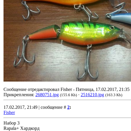
Сообщение отредактировал
Fisher
-
Пятница, 17.02.2017, 21:35
Прикрепления:
2680751.jpg
·
2516210.jpg
(155.6 Kb)
(163.3 Kb)
17.02.2017, 21:49 | сообщение #
2
:
Fisher
Набор 3
Rapala+ Хардкорд