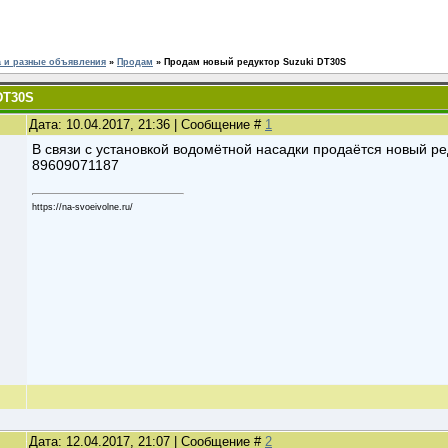
 и разные объявления
»
Продам
»
Продам новый редуктор Suzuki DT30S
DT30S
Дата: 10.04.2017, 21:36 | Сообщение #
1
В связи с установкой водомётной насадки продаётся новый ред
89609071187
https://na-svoeivolne.ru/
Дата: 12.04.2017, 21:07 | Сообщение #
2