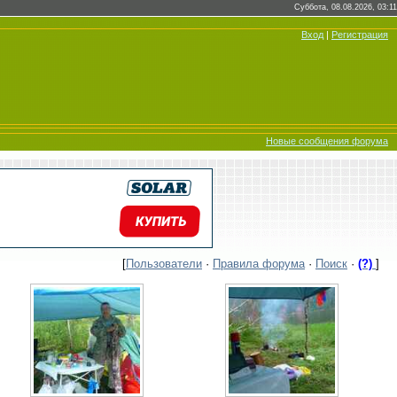
Суббота, 08.08.2026, 03:11
Вход
|
Регистрация
Новые сообщения форума
[
Пользователи
·
Правила форума
·
Поиск
·
(?)
]