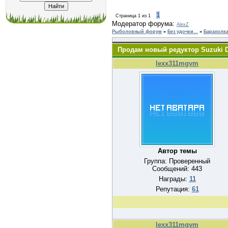
1
Страница
1
из
1
Модератор форума:
AlexZ
Рыболовный форум
»
Без удочки...
»
Барахолка
Продам новый редуктор Suzuki 
lexx311mgvm
Автор темы
Группа: Проверенный
Сообщений:
443
Награды:
11
Репутация:
61
lexx311mgvm