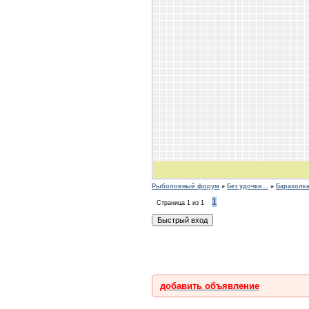
Рыболовный форум
»
Без удочки...
»
Барахолка
1
Страница
1
из
1
добавить объявление