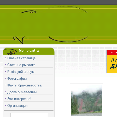
Меню сайта
Главная страница
Статьи о рыбалке
Рыбацкий форум
Фотографии
Факты браконьерства
Доска объявлений
Это интересно!
Организации