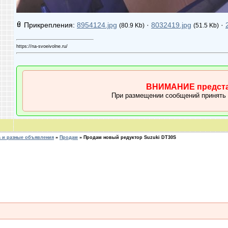
Прикрепления:
8954124.jpg
·
8032419.jpg
·
(80.9 Kb)
(51.5 Kb)
https://na-svoeivolne.ru/
ВНИМАНИЕ предста
При размещении сообщений принять
 и разные объявления
»
Продам
»
Продам новый редуктор Suzuki DT30S