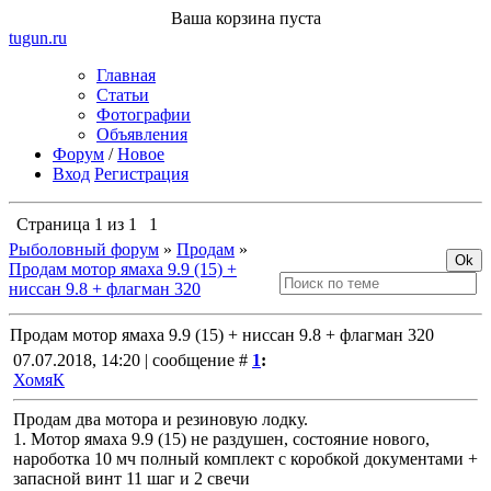
Ваша корзина пуста
tugun
.ru
Главная
Статьи
Фотографии
Объявления
Форум
/
Новое
Вход
Регистрация
Страница
1
из
1
1
Рыболовный форум
»
Продам
»
Продам мотор ямаха 9.9 (15) +
ниссан 9.8 + флагман 320
Продам мотор ямаха 9.9 (15) + ниссан 9.8 + флагман 320
07.07.2018, 14:20 | сообщение #
1
:
ХомяК
Продам два мотора и резиновую лодку.
1. Мотор ямаха 9.9 (15) не раздушен, состояние нового,
нароботка 10 мч полный комплект с коробкой документами +
запасной винт 11 шаг и 2 свечи