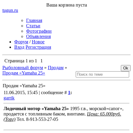
Ваша корзина пуста
tugun
.ru
Главная
Статьи
Фотографии
Объявления
Форум
/
Новое
Вход
Регистрация
Страница
1
из
1
1
Рыболовный форум
»
Продам
»
Продам «Yamaha 25»
Продам «Yamaha 25»
11.06.2015, 15:45 | сообщение #
1
:
garrik
Лодочный мотор «
Yamaha 25»
1995 г.в., морской«сапог»,
продается с топливным баком, винтами.
Цена: 65.000руб.
(Торг)
Тел. 8-913-553-27-05