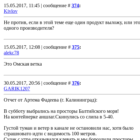
15.05.2017, 11:45 | сообщение #
374
:
Kivlov
Не против, если в этой теме еще один продукт выложу, или это
одного производителя?
15.05.2017, 12:08 | сообщение #
375
:
alekc78
Это Омская ветка
30.05.2017, 20:56 | сообщение #
376
:
GARIK1207
Отчет от Артема Фадеева (г. Калининград):
В субботу выбрались на просторы Балтийского моря!
На контейнерке аншлаг.Скинулись со слипа в 5-40.
Густой туман и ветер в канале не остановили нас, хотя было
страшновато идти с видимость 100 метров.
Судак с утра отказывался клевать и мы бороздили просторы