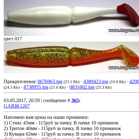
цвет 017
Прикрепления:
0676963.jpg
·
4389423.jpg
·
4290
(23.1 Kb)
(10.8 Kb)
·
8738955.jpg
·
0831602.jpg
(24.3 Kb)
(21.6 Kb)
(25.3 Kb)
03.05.2017, 20:59 | сообщение #
365
:
GARIK1207
Напомню вам цены на наши приманки:
1) Стикс 45мм - 115руб за пачку. В пачке 10 приманок
2) Тритон 40мм - 115руб за пачку. В пачке 10 приманок
3) Кумара 62мм - 115руб за пачку. В пачке 10 приманок