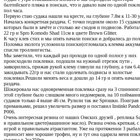
балтийского пляжа в поисках, что и давало нам по одной покл
пол часа.
Первую стаю судака нашли на кресте, на глубине 7.8м к 11-30 у
Началась конкретная раздача. С точки подняли около 15 судако
которых были в зачёте и столько же сходов и подвисов. Работа
22 гр и Spro Komodo Shad 11см в цвете Brown Glitter.
К часу клев стих и мы опять начали поиски и добрались до по
Поломка эхолота усложнила поиски(отломалась клемма аккума)
спасли троллингисты.
Мы заметили, что каждый раз проходя по одной полосе у них
происходили поклевки. подошли на нужный отрезок пути ,
заякорились, прижав рукой клему глянули на глубину, а там 6.
закидывать 22гр и нас стали одолевать подвисы и холостые
поклевки.Решили менять веса и дошли до 14 гр и опять начала
раздача.
Шокировала нас одновременная поклевка сразу на 3 спиннинг
этой глубине было слишком много недомерков, на 10 пойман
судаков только 4 выше 46 см. Рулили так же Sproшки. Поиграв 
приманками, решил увеличить размер и поставил Instinkt Pando
P006.
Очень интересная резина от наших Омских друзей , реплика S
в правильном цвете(машинное масло). Резина очень крепкая, 
игрой и правильным атрактантом. Уже на протяжении 3 рыбал
приносит мне хорошие трофеи, ну и тут она одарила меня пок
судачка в 2кг350гр.