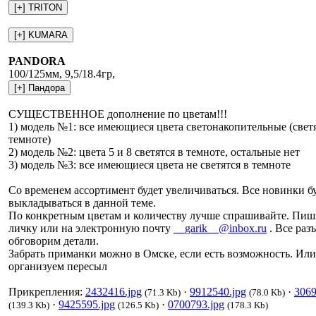
PANDORA
100/125мм, 9,5/18.4гр,
СУЩЕСТВЕННОЕ дополнение по цветам!!!
1) модель №1: все имеющиеся цвета светонакопительные (светя
темноте)
2) модель №2: цвета 5 и 8 светятся в темноте, остальные нет
3) модель №3: все имеющиеся цвета не светятся в темноте
Со временем ассортимент будет увеличиваться. Все новинки б
выкладываться в данной теме.
По конкретным цветам и количеству лучше спрашивайте. Пиш
личку или на электронную почту
__garik__@inbox.ru
. Все раз
обговорим детали.
Забрать приманки можно в Омске, если есть возможность. Или
организуем пересыл
Прикрепления:
2432416.jpg
·
9912540.jpg
·
3069
(71.3 Kb)
(78.0 Kb)
·
9425595.jpg
·
0700793.jpg
(139.3 Kb)
(126.5 Kb)
(178.3 Kb)