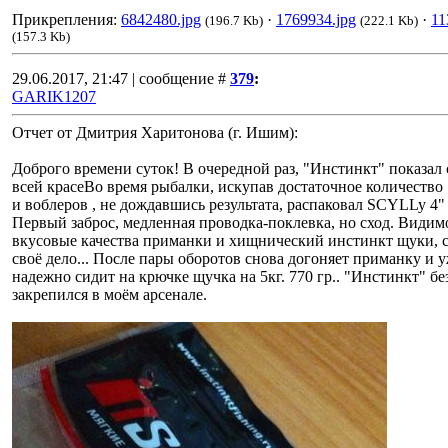
Прикрепления:
6842480.jpg
·
1769934.jpg
·
11
(196.7 Kb)
(222.1 Kb)
(157.3 Kb)
29.06.2017, 21:47 | сообщение #
379
:
GARIK1207
Отчет от Дмитрия Харитонова (г. Ишим):
Доброго времени суток! В очередной раз, "Инстинкт" показал 
всей красеВо время рыбалки, искупав достаточное количество
и воблеров , не дождавшись результата, распаковал SCYLLy 4" 
Первый заброс, медленная проводка-поклевка, но сход. Видим
вкусовые качества приманки и хищнический инстинкт щуки, 
своё дело... После пары оборотов снова догоняет приманку и 
надежно сидит на крючке щучка на 5кг. 770 гр.. "Инстинкт" б
закрепился в моём арсенале.