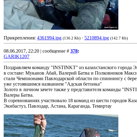
Прикрепления:
4361994.jpg
·
5210894.jpg
(136.2 Kb)
(142.7 Kb)
08.06.2017, 22:20 | сообщение #
378
:
GARIK1207
Поздравляем команду "INSTINKT" из казахстанского города Э
в составе: Муканов Абай, Валерий Батва и Полковников Макс
стали Чемпионами Павлодарской области по спиннингу с бере
уже устоявшимся названием "Адская бетонка"
Золото в личном зачете также у представителя команды "INS
Валеры Батва.
В соревнованиях участвовало 18 команд из шести городов Каза
Экибастуз, Павлодар, Астана, Караганда, Темиртау