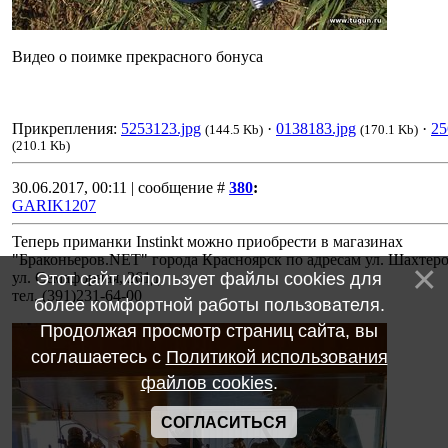
Видео о поимке прекрасного бонуса
Прикрепления:
5253123.jpg
·
0138183.jpg
·
25
(144.5 Kb)
(170.1 Kb)
(210.1 Kb)
30.06.2017, 00:11 | сообщение #
380
:
GARIK1207
Теперь приманки Instinkt можно приобрести в магазинах
"Браконьеров.NЕТ" города Красноярск по адресам ул. Шахтеро
ул. Семафорная, 261д
Этот сайт использует файлы cookies для
тел. (391)231-64-00
более комфортной работы пользователя.
Продолжая просмотр страниц сайта, вы
соглашаетесь с
Политикой использования
файлов cookies
.
СОГЛАСИТЬСЯ