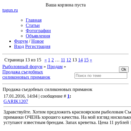
Ваша корзина пуста
tugun
.ru
Главная
Статьи
Фотографии
Объявления
Форум
/
Новое
Вход
Регистрация
Страница
13
из
15
«
1
2
…
11
12
13
14
15
»
Рыболовный форум
»
Продам
»
Продажа съедобных
силиконовых приманок
Продажа съедобных силиконовых приманок
17.01.2016, 14:04 | сообщение #
1
:
GARIK1207
Здравствуйте. Хотим предложить красноярским рыболовам С
приманки ОЧЕНЬ хорошего качества. На мой взгляд нисколько
уступают известным брендам. Запах креветка. Цена 11 рублей 