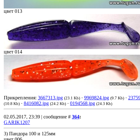
цвет 013
цвет 014
Прикрепления:
3667313.jpg
·
9969824.jpg
·
23759
(23.1 Kb)
(9.7 Kb)
·
8416082.jpg
·
0194568.jpg
(10.8 Kb)
(24.2 Kb)
(24.3 Kb)
02.05.2017, 23:39 | сообщение #
364
:
GARIK1207
3) Пандора 100 и 125мм
цвет 006