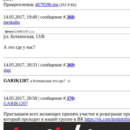
Прикрепления:
4679596.jpg
(261.8 Kb)
14.05.2017, 19:49 | сообщение #
368
:
meskalin
Цитата
GARIK1207
(
)
ул. Боткинская, 13/В
А это где у нас?
14.05.2017, 20:33 | сообщение #
369
:
slap
GARIK1207
, а боткинская это где? :o
14.05.2017, 20:58 | сообщение #
370
:
GARIK1207
Приглашаем всех желающих принять участие в розыгрыше пр
который проходит в нашей группе в ВК
https://vk.com/instinktfi