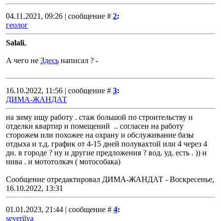
04.11.2021, 09:26 | сообщение #
2
:
геолог
Salali
,
А чего не
Здесь
написал ? -
16.10.2022, 11:56 | сообщение #
3
:
ДИМА-ЖАНДАТ
на зиму ищу работу . стаж большой по строительству и
отделки квартир и помещений .. согласен на работу
сторожем или похожее на охрану и обслуживание базы
отдыха и т.д. график от 4-15 дней полувахтой или 4 через 4
дн. в городе ? ну и другие предложения ? вод. уд. есть . )) и
нива . и мототолкач ( мотособака)
Сообщение отредактировал
ДИМА-ЖАНДАТ
-
Воскресенье,
16.10.2022, 13:31
01.01.2023, 21:44 | сообщение #
4
:
severilya