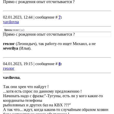
Прямо с рождения опыт отсчитывается ?
02.01.2023, 12:44 | сообщение #
7
:
vavilovna
Цитата
геолог
(
)
Прямо с рождения опыт отсчитывается ?
геолог
(Леонидыч), так работу-то ищет Михаил, а не
severilya
(Илья).
04.01.2023, 19:15 | сообщение #
8
:
геолог
vavilovna
,
Так они хрен что найдут !
...хотя есть спрос по данному предложению !
Начинать надо с фразы:"-Тугуны, есть ли у кого какие-то
координаты-телефоны
рыболовных и других баз на КВХ ???"
А так что... ждут, когда каким-то случайным образом хозяин