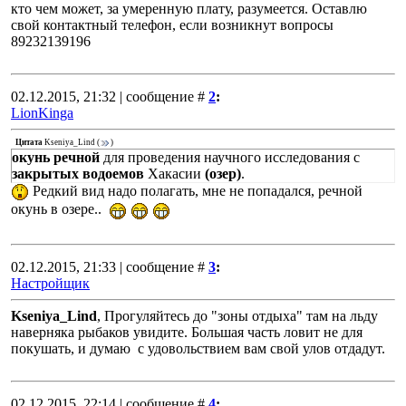
кто чем может, за умеренную плату, разумеется. Оставлю
свой контактный телефон, если возникнут вопросы
89232139196
02.12.2015, 21:32 | сообщение #
2
:
LionKinga
Цитата
Kseniya_Lind
(
)
окунь речной
для проведения научного исследования с
закрытых водоемов
Хакасии
(озер)
.
Редкий вид надо полагать, мне не попадался, речной
окунь в озере..
02.12.2015, 21:33 | сообщение #
3
:
Настройщик
Kseniya_Lind
, Прогуляйтесь до "зоны отдыха" там на льду
наверняка рыбаков увидите. Большая часть ловит не для
покушать, и думаю с удовольствием вам свой улов отдадут.
02.12.2015, 22:14 | сообщение #
4
: