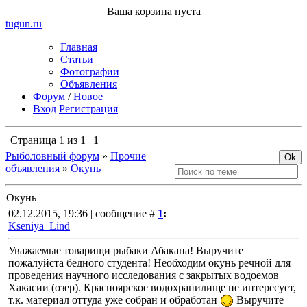
Ваша корзина пуста
tugun
.ru
Главная
Статьи
Фотографии
Объявления
Форум
/
Новое
Вход
Регистрация
Страница
1
из
1
1
Рыболовный форум
»
Прочие
объявления
»
Окунь
Окунь
02.12.2015, 19:36 | сообщение #
1
:
Kseniya_Lind
Уважаемые товарищи рыбаки Абакана! Выручите
пожалуйста бедного студента! Необходим окунь речной для
проведения научного исследования с закрытых водоемов
Хакасии (озер). Красноярское водохранилище не интересует,
т.к. материал оттуда уже собран и обработан
Выручите