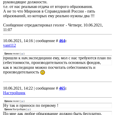
руководящие должности.
т.е. от нас реальная отдача от второго образования.
А не то что Миронов в Справедливой России - пять
образований, из которых ему реально нужны два !!!
Сообщение отредактировал
геолог
-
Четверг, 10.06.2021,
11:07
10.06.2021, 14:16 | сообщение #
464
:
vant112
Цитата
геолог
(
)
пришли к нач.экспедициии ему, мол с нас требуются план по
себестоимости, производительность основных фондов,
как в экспедиции можно посчитать себестоимость и
производительность
10.06.2021, 14:22 | сообщение #
465
:
Настройщик
Цитата
геолог
(
)
Ну так и приноси по первому !
Цитата
Настройщик
(
)
По мне дак любое образование должно быть бесплатно.