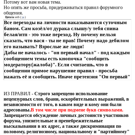
Потому вот вам новая тема.
Но опять же просьба, придерживаться правил форумного
общения.
Цитата
serb
(
)
Все переходы на личности наказываются суточным
баном. Сам козёл/от дурака слышу/у тебя спина
белая/итп - это тоже переход. Ну почему нельзя
сказать, что вася - ты не прав! Почему надо дебилом
его называть? Взрослые же люди!
Дабы не началось - "он первый начал" - под каждым
сообщением темы есть кнопочка "сообщить
модератору(жалоба)". Если считаешь, что в
сообщении прямое нарушение правил - просьба
нажать её и сообщить. Иначе претензия "Он первый"
- не принимается
ИЗ ПРАВИЛ -
Строго запрещено использование
нецензурных слов, брани, оскорбительных выражений, в
независимости от того, в каком виде и кому они были
адресованы.
В том числе при подмене букв символами.
Запрещается обсуждение личных достоинств участников
форума, унизительные и пренебрежительные
высказывания в их адрес, а также дискриминация по
половому, религиозному, национальному и "партийному"