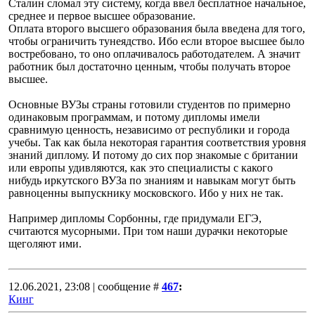
Сталин сломал эту систему, когда ввел бесплатное начальное,
среднее и первое высшее образование.
Оплата второго высшего образования была введена для того,
чтобы ограничить тунеядство. Ибо если второе высшее было
востребовано, то оно оплачивалось работодателем. А значит
работник был достаточно ценным, чтобы получать второе
высшее.
Основные ВУЗы страны готовили студентов по примерно
одинаковым программам, и потому дипломы имели
сравнимую ценность, независимо от республики и города
учебы. Так как была некоторая гарантия соответствия уровня
знаний диплому. И потому до сих пор знакомые с британии
или европы удивляются, как это специалисты с какого
нибудь иркутского ВУЗа по знаниям и навыкам могут быть
равноценны выпускнику московского. Ибо у них не так.
Например дипломы Сорбонны, где придумали ЕГЭ,
считаются мусорными. При том наши дурачки некоторые
щеголяют ими.
12.06.2021, 23:08 | сообщение #
467
:
Кинг