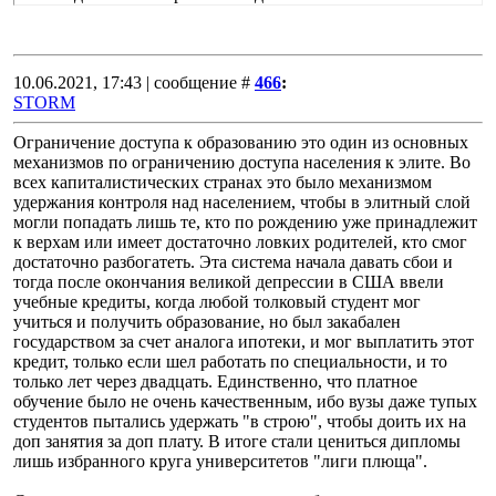
10.06.2021, 17:43 | сообщение #
466
:
STORM
Ограничение доступа к образованию это один из основных
механизмов по ограничению доступа населения к элите. Во
всех капиталистических странах это было механизмом
удержания контроля над населением, чтобы в элитный слой
могли попадать лишь те, кто по рождению уже принадлежит
к верхам или имеет достаточно ловких родителей, кто смог
достаточно разбогатеть. Эта система начала давать сбои и
тогда после окончания великой депрессии в США ввели
учебные кредиты, когда любой толковый студент мог
учиться и получить образование, но был закабален
государством за счет аналога ипотеки, и мог выплатить этот
кредит, только если шел работать по специальности, и то
только лет через двадцать. Единственно, что платное
обучение было не очень качественным, ибо вузы даже тупых
студентов пытались удержать "в строю", чтобы доить их на
доп занятия за доп плату. В итоге стали цениться дипломы
лишь избранного круга университетов "лиги плюща".