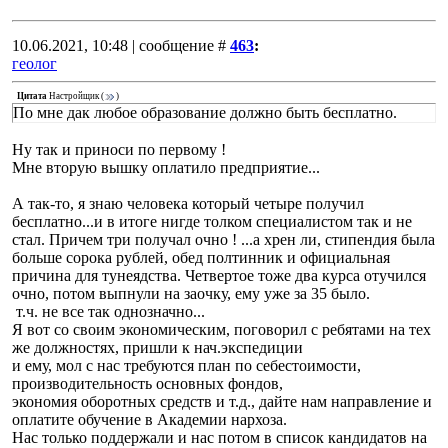
10.06.2021, 10:48 | сообщение #
463
:
геолог
Цитата
Настройщик
(
)
По мне дак любое образование должно быть бесплатно.
Ну так и приноси по первому !
Мне вторую вышку оплатило предприятие...
А так-то, я знаю человека который четыре получил
бесплатно...и в итоге нигде толком специалистом так и не
стал. Причем три получал очно ! ...а хрен ли, стипендия была
больше сорока рублей, обед полтинник и официальная
причина для тунеядства. Четвертое тоже два курса отучился
очно, потом выпнули на заочку, ему уже за 35 было.
т.ч. не все так однозначно...
Я вот со своим экономическим, поговорил с ребятами на тех
же должностях, пришли к нач.экспедиции
и ему, мол с нас требуются план по себестоимости,
производительность основных фондов,
экономия оборотных средств и т.д., дайте нам направление и
оплатите обучение в Академии нархоза.
Нас только поддержали и нас потом в список кандидатов на