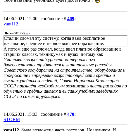
Тебе названий учебников будет достаточно ?
14.06.2021, 15:00 | сообщение #
469
:
vant112
Цитата
STORM
(
)
Сталин сломал эту систему, когда ввел бесплатное
начальное, среднее и первое высшее образование.
А потом еще раз сломал, когда ввел платное образование в
старших классах, техникумах и вузах, потому как
Учитывая возросший уровень материального
благосостояния трудящихся и значительные расходы
Советского государства на строительство, оборудование и
содержание непрерывно возрастающей сети средних и
высших учебных заведений, Совет Народных Комиссаров
СССР признаёт необходимым возложить часть расходов по
обучению в средних школах и высших учебных заведениях
СССР на самих трудящихся
14.06.2021, 15:03 | сообщение #
470
:
STORM
vant112
, была возложена часть расходов. Не целиком. И