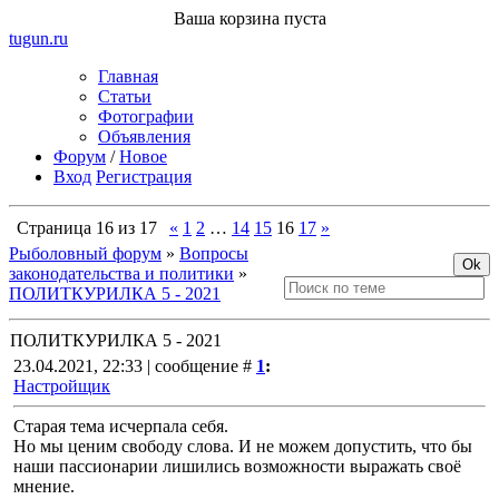
Ваша корзина пуста
tugun
.ru
Главная
Статьи
Фотографии
Объявления
Форум
/
Новое
Вход
Регистрация
Страница
16
из
17
«
1
2
…
14
15
16
17
»
Рыболовный форум
»
Вопросы
законодательства и политики
»
ПОЛИТКУРИЛКА 5 - 2021
ПОЛИТКУРИЛКА 5 - 2021
23.04.2021, 22:33 | сообщение #
1
:
Настройщик
Старая тема исчерпала себя.
Но мы ценим свободу слова. И не можем допустить, что бы
наши пассионарии лишились возможности выражать своё
мнение.