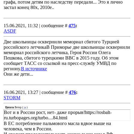
графа, потом детям по наследству передали... Это я лично
застал конец 80х, 2010е..
15.06.2021, 11:32 | сообщение #
475
:
ASDF
Две школьницы осквернили мемориал сбитого Турцией
российского летчикаВ Приморье две школьницы осквернили
мемориал российского летчика, Героя России Олега
Пешкова, сбитого турецкими ВВС в 2015 году. Об этом
сообщает ТАСС со ссылкой на пресс-службу УМВД по
региону.
В источнике
Они же дети...
16.06.2021, 13:27 | сообщение #
476
:
STORM
Цитата
Ветер
(
)
Вот и в России рост, нет- даже прорыв!https://rosbalt-
ru.turbopages.org/turbo....84.html
В ЕС потребление пальмового масла вдвое выше на
человека, чем в России.