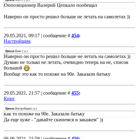
Цитата
АМУР
(
)
Оппозиционер Валерий Цепкало пообещал
Наверно он просто решил больше не летать на самолетах ))
29.05.2021, 09:17 | сообщение #
454
:
Настройщик
Цитата
Кинг
(
)
Наверно он просто решил больше не летать на самолетах ))
Думаю не только не летать, очевидно теперь на не, список
большой
Вообще это как то похоже на 90е. Заказали батьку
29.05.2021, 21:57 | сообщение #
455
:
Кинг
Цитата
Настройщик
(
)
как то похоже на 90е. Заказали батьку
Да еще хуже - "давайте скинемся и закажем" ))
06.06.2021, 21:58 | сообщение #
456
: