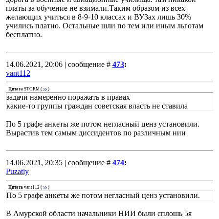
платы за обучение не взимали.Таким образом из всех
желающих учиться в 8-9-10 классах и ВУЗах лишь 30%
учились платно. Остальные шли по тем или иным льготам
бесплатно.
14.06.2021, 20:06 | сообщение #
473
:
vant112
Цитата
STORM
(
)
задачи намеренно поражать в правах
какие-то группы граждан советская власть не ставила
По 5 графе анкеты же потом негласный ценз установили.
Вырастив тем самым диссидентов по различным нии
14.06.2021, 20:35 | сообщение #
474
:
Puzatiy
Цитата
vant112
(
)
По 5 графе анкеты же потом негласный ценз установили.
В Амурской области начальники НИИ были сплошь 5я