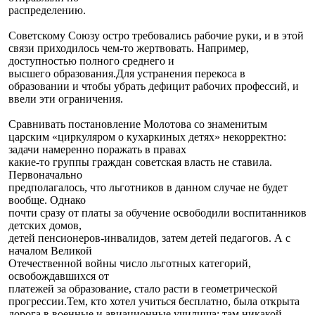
распределению.
Советскому Союзу остро требовались рабочие руки, и в этой
связи приходилось чем-то жертвовать. Например,
доступностью полного среднего и
высшего образования.Для устранения перекоса в
образовании и чтобы убрать дефицит рабочих профессий, и
ввели эти ограничения.
Сравнивать постановление Молотова со знаменитым
царским «циркуляром о кухаркиных детях» некорректно:
задачи намеренно поражать в правах
какие-то группы граждан советская власть не ставила.
Первоначально
предполагалось, что льготников в данном случае не будет
вообще. Однако
почти сразу от платы за обучение освободили воспитанников
детских домов,
детей пенсионеров-инвалидов, затем детей педагогов. А с
началом Великой
Отечественной войны число льготных категорий,
освобождавшихся от
платежей за образование, стало расти в геометрической
прогрессии.Тем, кто хотел учиться бесплатно, была открыта
дорога в военные и авиационные училища: там никакой