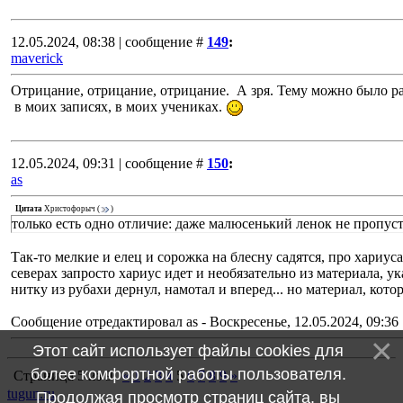
12.05.2024, 08:38 | сообщение #
149
:
maverick
Отрицание, отрицание, отрицание. А зря. Тему можно было раз
в моих записях, в моих учениках.
12.05.2024, 09:31 | сообщение #
150
:
as
Цитата
Христофорыч
(
)
только есть одно отличие: даже малюсенький ленок не пропуст
Так-то мелкие и елец и сорожка на блесну садятся, про хариуса 
северах запросто хариус идет и необязательно из материала, у
нитку из рубахи дернул, намотал и вперед... но материал, кот
Сообщение отредактировал
as
-
Воскресенье, 12.05.2024, 09:36
Этот сайт использует файлы cookies для
более комфортной работы пользователя.
Страница
5
из
9
«
1
2
3
4
5
6
7
8
9
»
tugun.ru
Продолжая просмотр страниц сайта, вы