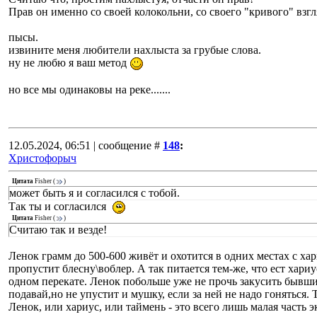
Прав он именно со своей колокольни, со своего "кривого" взгл
пысы.
извините меня любители нахлыста за грубые слова.
ну не любю я ваш метод
но все мы одинаковы на реке.......
12.05.2024, 06:51 | сообщение #
148
:
Христофорыч
Цитата
Fisher
(
)
может быть я и согласился с тобой.
Так ты и согласился
Цитата
Fisher
(
)
Считаю так и везде!
Ленок грамм до 500-600 живёт и охотится в одних местах с ха
пропустит блесну\воблер. А так питается тем-же, что ест хари
одном перекате. Ленок побольше уже не прочь закусить бывш
подавай,но не упустит и мушку, если за ней не надо гоняться. Т
Ленок, или хариус, или таймень - это всего лишь малая часть 