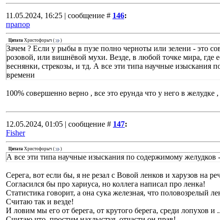
11.05.2024, 16:25 | сообщение #
146
:
прапор
Цитата
Христофорыч
(
)
Зачем ? Если у рыбы в пузе полно черноты или зелени - это со
розовой, или вишнёвой мухи. Везде, в любой точке мира, где е
веснянки, стрекозы, и тд. А все эти типа научные изыскания п
времени
100% совершенно верно , все это ерунда что у него в желудке 
12.05.2024, 01:05 | сообщение #
147
:
Fisher
Цитата
Христофорыч
(
)
А все эти типа научные изыскания по содержимому желудков - 
Серега, вот если бы, я не резал с Вовой ленков и харузов на ре
Согласился бы про хариуса, но коллега написал про ленка!
Статистика говорит, а она сука железная, что половозрелый лено
Считаю так и везде!
И ловим мы его от берега, от крутого берега, среди лопухов и ...
Считаю что, простим нахлыстуя, отчасти он прав!