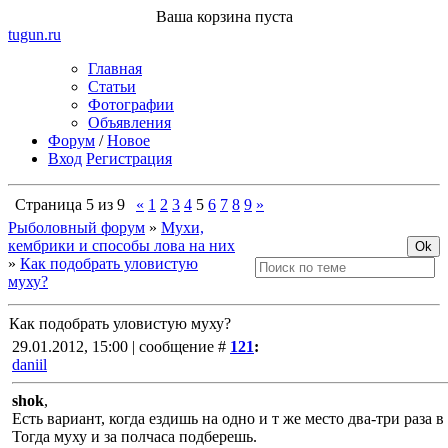
Ваша корзина пуста
tugun
.ru
Главная
Статьи
Фотографии
Объявления
Форум
/
Новое
Вход
Регистрация
Страница
5
из
9
«
1
2
3
4
5
6
7
8
9
»
Рыболовный форум
»
Мухи,
кембрики и способы лова на них
»
Как подобрать уловистую
муху?
Как подобрать уловистую муху?
29.01.2012, 15:00 | сообщение #
121
:
daniil
shok
,
Есть вариант, когда ездишь на одно и т же место два-три раза в
Тогда муху и за полчаса подберешь.