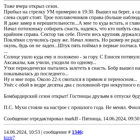
Тоже вчера открыл сезон.
Прибыл на стрелку УМ примерно в 19:30. Вышел на берег, а с
слева сидят-стоят. Трое поплавочников справа (больше наблюд
Я даже замер в нерешительности...А мне то куда встать, и глав
Начал потихоньку собирать снасть, надеясь, что кто нибуть св
крайним справа. Сектор так себе. Почти весь крупняк держалс
Поклёвки случились сразу же. Начал ловить. Но размер не рад
окунь, будь он не ладен...Штук пять поймал в первые полчаса. 
...
Солнце ушло куда ему и положено - за гору. С Енисея потянуло
Аксакалы, как учили, уходили по одному...
Утки периодически пытались залететь в снасть. Бобр вышел на
показывалась до последнего...
Ну и мне пора. Около 22-х смотался в прямом и переносном...
Унёс с обой в ведре десятка два с половиной-три некрупного е
Бомбардирский сезон открыт! Гостинцы друзьям в отпуске буд
П.С. Мухи стояли на настрое с прошлого года. Не менял. Фиол
Сообщение отредактировал
markII
-
Пятница, 14.06.2024, 09:50
14.06.2024, 10:53 | сообщение #
1346
:
kizir7