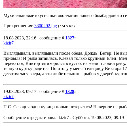
Мухи ельцовые вкусняшки окончания нашего бомбардового се
Прикрепления:
3300292.jpg
(224.5 Kb)
18.08.2023, 22:16 | сообщение #
1327
:
kizir7
Выглядывали, выглядывали после обеда. Дождь! Ветер! Не выде
прибыла! И рыба затаилась. Клевал только крупный Елец! Мело
перекатам, Виктор затихорился в кустах на мели и ловил рыбу
теплую куртку рядится. По итогу у меня 5 ельцов,у Виктора 1
десятом часу вчера, а эти любительницы рыбов у дверей курт
19.08.2023, 09:17 | сообщение #
1328
:
kizir7
П.С. Сегодня одна курица ночью потерялась! Наверное на рыб
Сообщение отредактировал
kizir7
-
Суббота, 19.08.2023, 09:19