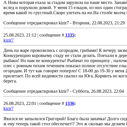
А Нива которая ехала за стадом зарулила на наше место. Зана
вслед и порулили домой. У меня 15 ельцов, из них один стогр
время какой то грустный.Скоро улетать на юг.На столбе молча
Сообщение отредактировал
kizir7
-
Вторник, 22.08.2023, 21:29
25.08.2023, 21:12 | сообщение #
1335
:
kizir7
День на жаре провозились с огородом, грибами! К вечеру засв
Конкуренцию коровьему стаду не стали делать. Поехали в дере
рыбаки! Но нам не конкуренты! Рыбачат по принципу , палочк
плес с ровным тихим течением показал полное отсутствие ел
огородам. И тут как говорят поперло! С 18-00 до 19-30 у меня 
прилетает. По всей видимости свалил на Юга..Кормить не ко
берега.
Сообщение отредактировал
kizir7
-
Суббота, 26.08.2023, 22:04
26.08.2023, 22:01 | сообщение #
1336
:
kizir7
Явился не запылился Григорий! Благо была заначка! Долго сиде
ж ему теперь такой стол обеспечит!? Это ж сколько мы делаем