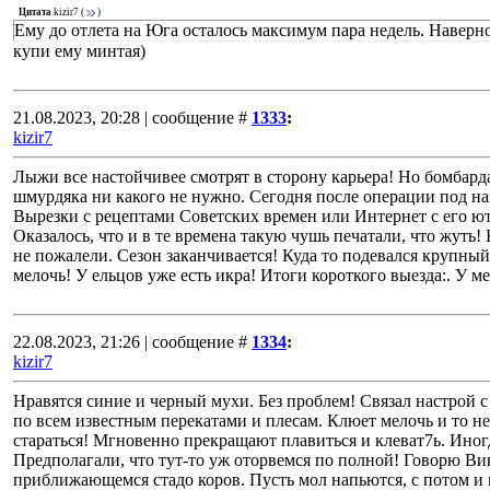
Цитата
kizir7
(
)
Ему до отлета на Юга осталось максимум пара недель. Наверн
купи ему минтая)
21.08.2023, 20:28 | сообщение #
1333
:
kizir7
Лыжи все настойчивее смотрят в сторону карьера! Но бомбарда 
шмурдяка ни какого не нужно. Сегодня после операции под на
Вырезки с рецептами Советских времен или Интернет с его ют
Оказалось, что и в те времена такую чушь печатали, что жуть!
не пожалели. Сезон заканчивается! Куда то подевался крупны
мелочь! У ельцов уже есть икра! Итоги короткого выезда:. У м
22.08.2023, 21:26 | сообщение #
1334
:
kizir7
Нравятся синие и черный мухи. Без проблем! Связал настрой
по всем известным перекатами и плесам. Клюет мелочь и то н
стараться! Мгновенно прекращают плавиться и клеват7ь. Иногд
Предполагали, что тут-то уж оторвемся по полной! Говорю Вик
приближающемся стадо коров. Пусть мол напьются, с потом 