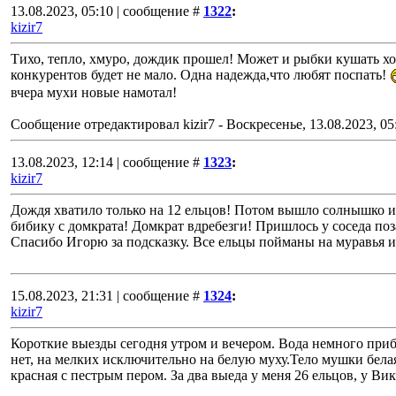
13.08.2023, 05:10 | сообщение #
1322
:
kizir7
Тихо, тепло, хмуро, дождик прошел! Может и рыбки кушать хо
конкурентов будет не мало. Одна надежда,что любят поспать!
вчера мухи новые намотал!
Сообщение отредактировал
kizir7
-
Воскресенье, 13.08.2023, 05
13.08.2023, 12:14 | сообщение #
1323
:
kizir7
Дождя хватило только на 12 ельцов! Потом вышло солнышко из 
бибику с домкрата! Домкрат вдребезги! Пришлось у соседа поз
Спасибо Игорю за подсказку. Все ельцы пойманы на муравья и 
15.08.2023, 21:31 | сообщение #
1324
:
kizir7
Короткие выезды сегодня утром и вечером. Вода немного приб
нет, на мелких исключительно на белую муху.Тело мушки бела
красная с пестрым пером. За два выеда у меня 26 ельцов, у Ви