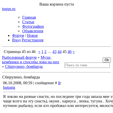
Ваша корзина пуста
tugun
.ru
Главная
Статьи
Фотографии
Объявления
Форум
/
Новое
Вход
Регистрация
Страница
45
из
46
«
1
2
…
43
44
45
46
»
Рыболовный форум
»
Мухи,
кембрики и способы лова на них
»
Сбирулино, бомбарда
Сбирулино, бомбарда
06.10.2008, 00:59 | сообщение #
1
:
hutugig
Я ловлю на разные снасти, но последние три года запала мне эт
чаще всего на эту снасть), окуня , хариуса , ленка, тугуна . Х
путнюю рыбалку, если кто пробовал или интересуется, милос