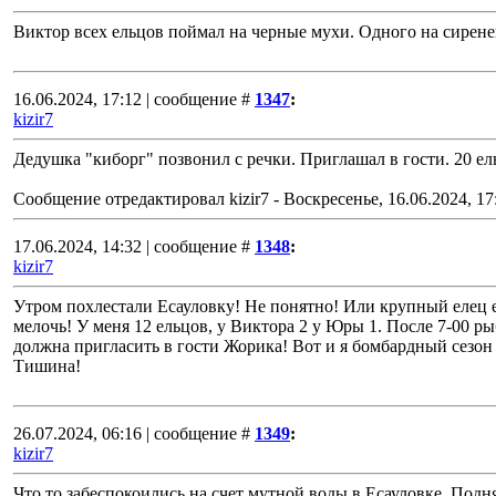
Виктор всех ельцов поймал на черные мухи. Одного на сирене
16.06.2024, 17:12 | сообщение #
1347
:
kizir7
Дедушка "киборг" позвонил с речки. Приглашал в гости. 20 е
Сообщение отредактировал
kizir7
-
Воскресенье, 16.06.2024, 17
17.06.2024, 14:32 | сообщение #
1348
:
kizir7
Утром похлестали Есауловку! Не понятно! Или крупный елец е
мелочь! У меня 12 ельцов, у Виктора 2 у Юры 1. После 7-00 ры
должна пригласить в гости Жорика! Вот и я бомбардный сезон
Тишина!
26.07.2024, 06:16 | сообщение #
1349
:
kizir7
Что то забеспокоились на счет мутной воды в Есауловке. Подн