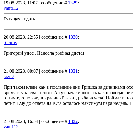
19.08.2023, 11:07 | сообщение #
1329
:
vant112
Гулящая видать
20.08.2023, 22:55 | сообщение #
1330
:
Sibirus
Григорий унес.. Надоела рыбная диета)
21.08.2023, 08:07 | сообщение #
1331
:
kizir7
При таком клеве как в последние дни Гришка за дачниками охо
время там клевал плохо. А тут начали щипать как оголодавшие
отличную погоду и красивый закат, рыба исчела! Поймали по д
летит. Ему до отлета на Юга осталось максимум пара недель. 
21.08.2023, 16:54 | сообщение #
1332
:
vant112