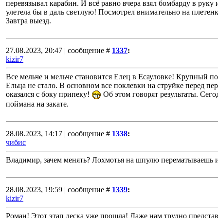
перевязывал карабин. И всё равно вчера взял бомбарду в руку 
улетела бы в даль светлую! Посмотрел внимательно на плетенк
Завтра выезд.
27.08.2023, 20:47 | сообщение #
1337
:
kizir7
Все мельче и мельче становится Елец в Есауловке! Крупный п
Ельца не стало. В основном все поклевки на струйке перед пе
оказался с боку припеку!
Об этом говорят результаты. Сегод
поймана на закате.
28.08.2023, 14:17 | сообщение #
1338
:
чибис
Владимир, зачем менять? Лохмотья на шпулю перематываешь и
28.08.2023, 19:59 | сообщение #
1339
:
kizir7
Роман! Этот этап леска уже прошла! Даже нам трудно предста