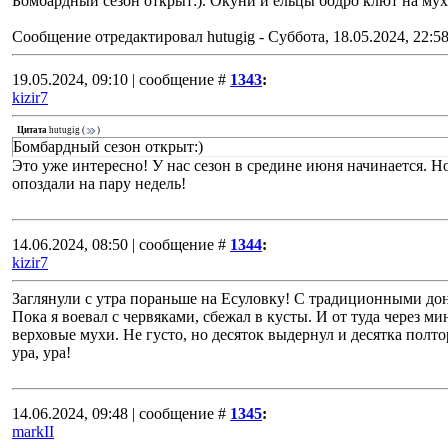
Бомбардный сезон открыт:). Окуни и ельцы бодро клют на мух
Сообщение отредактировал
hutugig
-
Суббота, 18.05.2024, 22:5
19.05.2024, 09:10 | сообщение #
1343
:
kizir7
Цитата
hutugig
(
)
Бомбардный сезон открыт:)
Это уже интересно! У нас сезон в средине июня начинается. 
опоздали на пару недель!
14.06.2024, 08:50 | сообщение #
1344
:
kizir7
Заглянули с утра пораньше на Есуловку! С традиционными дон
Пока я воевал с червяками, сбежал в кусты. И от туда через ми
верховые мухи. Не густо, но десяток выдернул и десятка полт
ура, ура!
14.06.2024, 09:48 | сообщение #
1345
:
markII