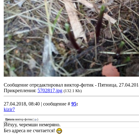
Сообщение отредактировал
виктор-фотик
-
Пятница, 27.04.201
Прикрепления:
5702817.jpg
(132.1 Kb)
27.04.2018, 08:40 | сообщение #
95
:
kizir7
Цитата
виктор-фотик
(
)
Йёхуу, черемши немеряно.
Без адреса не считается!