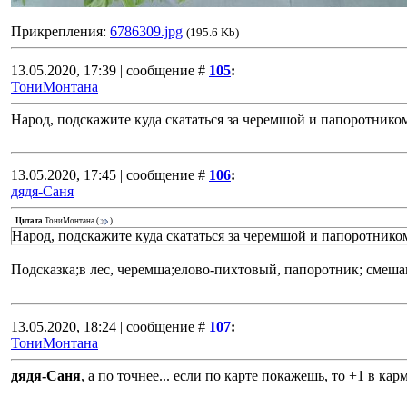
Прикрепления:
6786309.jpg
(195.6 Kb)
13.05.2020, 17:39 | сообщение #
105
:
ТониМонтана
Народ, подскажите куда скататься за черемшой и папоротнико
13.05.2020, 17:45 | сообщение #
106
:
дядя-Саня
Цитата
ТониМонтана
(
)
Народ, подскажите куда скататься за черемшой и папоротнико
Подсказка;в лес, черемша;елово-пихтовый, папоротник; сме
13.05.2020, 18:24 | сообщение #
107
:
ТониМонтана
дядя-Саня
, а по точнее... если по карте покажешь, то +1 в кар