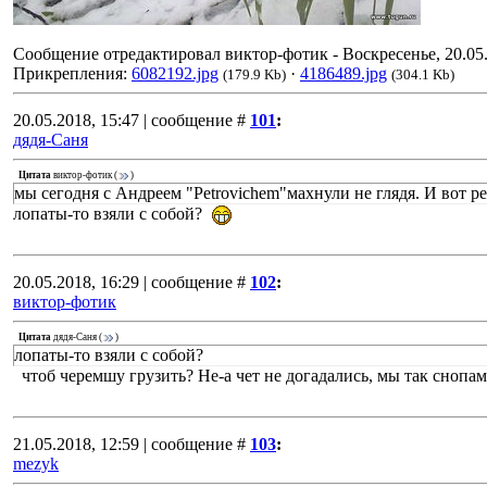
Сообщение отредактировал
виктор-фотик
-
Воскресенье, 20.05.
Прикрепления:
6082192.jpg
·
4186489.jpg
(179.9 Kb)
(304.1 Kb)
20.05.2018, 15:47 | сообщение #
101
:
дядя-Саня
Цитата
виктор-фотик
(
)
мы сегодня с Андреем "Petrovichem"махнули не глядя. И вот ре
лопаты-то взяли с собой?
20.05.2018, 16:29 | сообщение #
102
:
виктор-фотик
Цитата
дядя-Саня
(
)
лопаты-то взяли с собой?
чтоб черемшу грузить? Не-а чет не догадались, мы так снопа
21.05.2018, 12:59 | сообщение #
103
:
mezyk