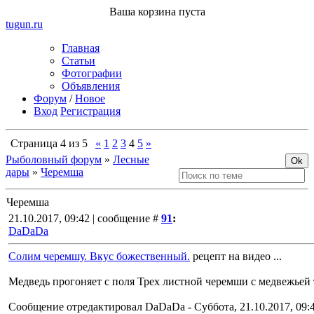
Ваша корзина пуста
tugun
.ru
Главная
Статьи
Фотографии
Объявления
Форум
/
Новое
Вход
Регистрация
Страница
4
из
5
«
1
2
3
4
5
»
Рыболовный форум
»
Лесные
дары
»
Черемша
Черемша
21.10.2017, 09:42 | сообщение #
91
:
DaDaDa
Солим черемшу. Вкус божественный.
рецепт на видео ...
Медведь прогоняет с поля Трех листной черемши с медвежьей
Сообщение отредактировал
DaDaDa
-
Суббота, 21.10.2017, 09: