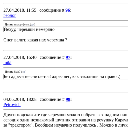
27.04.2018, 11:55 | сообщение #
96
:
геолог
Цитата
виктор-фотик
(
)
Йёхуу, черемши немеряно
Снег валит, какая нах черемша ?
27.04.2018, 16:40 | сообщение #
97
:
mikl
Цитата
kizir7
(
)
Без адреса не считается! адрес лес, как заходишь на право :)
04.05.2018, 18:08 | сообщение #
98
:
Petrovich
Други подскажите где черемши можно набрать в западном нап
сегодня один незнакомый шутник отправил на речушку Караулк
за "трактором". Вообщем неудачно получилось . Можно в личк