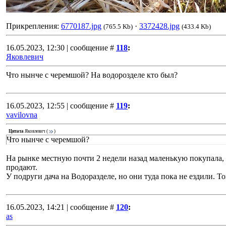
Прикрепления:
6770187.jpg
·
3372428.jpg
(765.5 Kb)
(433.4 Kb)
16.05.2023, 12:30 | сообщение #
118
:
Яковлевич
Что нынче с черемшой? На водорозделе кто был?
16.05.2023, 12:55 | сообщение #
119
:
vavilovna
Цитата
Яковлевич
(
)
Что нынче с черемшой?
На рынке местную почти 2 недели назад маленькую покупала,
продают.
У подруги дача на Водоразделе, но они туда пока не ездили. То
16.05.2023, 14:21 | сообщение #
120
:
as