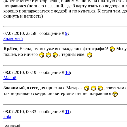
(Фрегат М350 F)мотор вещи, ставим машину на платную стоянк
понравился.(не знаю названий, где б карту взять по водохрани
хорошо припарковаться с лодкой и по купаться. К стати там, д
скинуть и написать)
07.07.2010, 23:58 | сообщение #
9
:
Знакомый
ЯрЛен
, Елена, ну мы уже все заждались фотографий!
Мы уж
пошел, но ничего
, терпим ещё!
08.07.2010, 00:19 | сообщение #
10
:
Малой
Знакомый
, я сегодня приехал с Матарак
,ловят там 
так нормально сьездил,но ветер мне там не понравился
08.07.2010, 00:33 | сообщение #
11
:
kola
Quote
(
Малой
)