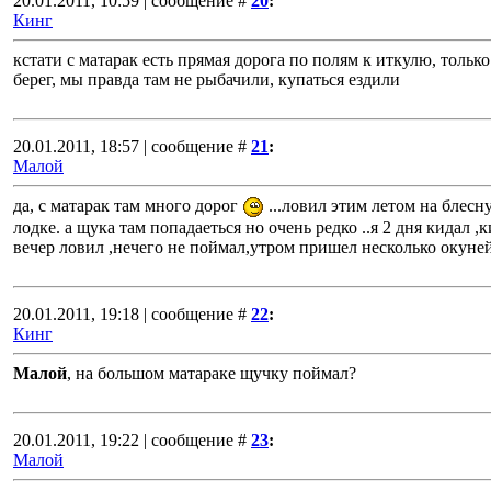
20.01.2011, 10:59 | сообщение #
20
:
Кинг
кстати с матарак есть прямая дорога по полям к иткулю, толь
берег, мы правда там не рыбачили, купаться ездили
20.01.2011, 18:57 | сообщение #
21
:
Малой
да, с матарак там много дорог
...ловил этим летом на блесну 
лодке. а щука там попадаеться но очень редко ..я 2 дня кида
вечер ловил ,нечего не поймал,утром пришел несколько окуней
20.01.2011, 19:18 | сообщение #
22
:
Кинг
Малой
, на большом матараке щучку поймал?
20.01.2011, 19:22 | сообщение #
23
:
Малой