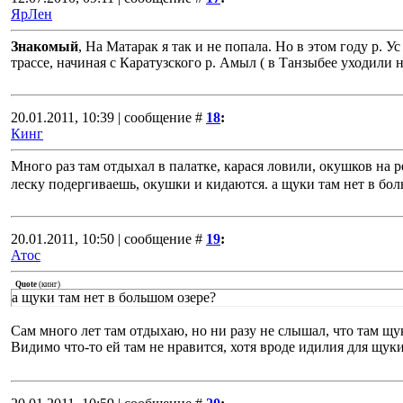
ЯрЛен
Знакомый
, На Матарак я так и не попала. Но в этом году р. 
трассе, начиная с Каратузского р. Амыл ( в Танзыбее уходили н
20.01.2011, 10:39 | сообщение #
18
:
Кинг
Много раз там отдыхал в палатке, карася ловили, окушков на
леску подергиваешь, окушки и кидаются. а щуки там нет в бол
20.01.2011, 10:50 | сообщение #
19
:
Атос
Quote
(
кинг
)
а щуки там нет в большом озере?
Сам много лет там отдыхаю, но ни разу не слышал, что там щук
Видимо что-то ей там не нравится, хотя вроде идилия для щу