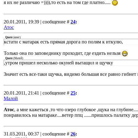
я их не различаю =)))),то есть на том где платно.....
20.01.2011, 19:39 | сообщение #
24
:
Атос
Quote
(
кинг
)
кстати с матарак есть прямая дорога по полям к иткулю,
Только она по заповеднику проходит, где ездить нельзя
Quote
(
Малой
)
,утром пришел несколько окуней вытащил и щучку
Значит есть все-таки щучка, видимо большая все равно гибнет
20.01.2011, 21:41 | сообщение #
25
:
Малой
Атос
, а мне кажеться ,то что озеро глубокое ,щука на глубине...
понравилось на матараке....ветер ппц ......пришлось палатку дер
31.03.2011, 00:37 | сообщение #
26
: