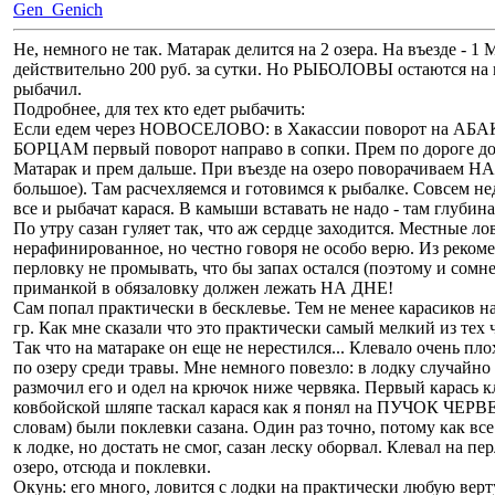
Gen_Genich
Не, немного не так. Матарак делится на 2 озера. На въезде - 1 
действительно 200 руб. за сутки. Но РЫБОЛОВЫ остаются на п
рыбачил.
Подробнее, для тех кто едет рыбачить:
Если едем через НОВОСЕЛОВО: в Хакассии поворот на АБАКАН
БОРЦАМ первый поворот направо в сопки. Прем по дороге д
Матарак и прем дальше. При въезде на озеро поворачиваем НА
большое). Там расчехляемся и готовимся к рыбалке. Совсем нед
все и рыбачат карася. В камыши вставать не надо - там глубина
По утру сазан гуляет так, что аж сердце заходится. Местные л
нерафинированное, но честно говоря не особо верю. Из реком
перловку не промывать, что бы запах остался (поэтому и сомне
приманкой в обязаловку должен лежать НА ДНЕ!
Сам попал практически в бесклевье. Тем не менее карасиков н
гр. Как мне сказали что это практически самый мелкий из тех 
Так что на матараке он еще не нерестился... Клевало очень пл
по озеру среди травы. Мне немного повезло: в лодку случайно
размочил его и одел на крючок ниже червяка. Первый карась 
ковбойской шляпе таскал карася как я понял на ПУЧОК ЧЕРВЕЙ.
словам) были поклевки сазана. Один раз точно, потому как все
к лодке, но достать не смог, сазан леску оборвал. Клевал на п
озеро, отсюда и поклевки.
Окунь: его много, ловится с лодки на практически любую верт