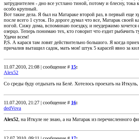
затруднителен - дно все устлано тиной, потому и блесну, тока 
особо крупный.
Вот такие дела. Я был на Матараке второй раз, в первый еще
после всего 1 суток. По дороге думал что все, Матарак своей к
ногой. Сижу дома, вспоминаю поездку, и неудержимо хочется с
озерцо. Теперь понимаю тех, кто говорит что ездит рыбачить т
Удачи всем!
P,S. А карася там ловят действительно большого. Я когда прие
причалив вытащил садок, мать моя! штук 5 карасей явно за кил
11.07.2010, 21:08 | сообщение #
15
:
Alex52
Со среды буду отдыхать на Белё. Хотелось проехать на Иткуль
11.07.2010, 21:27 | сообщение #
16
:
dedVova
Alex52
, на Иткуле не знаю, а на Матарак из перечисленного фи
12.07.2010, 09:11 | сообщение #
17
: