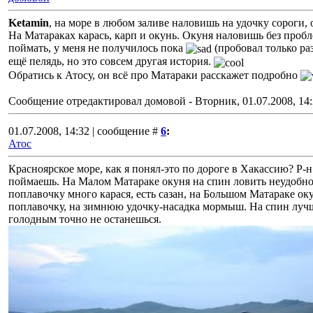
Ketamin
, на море в любом заливе наловишь на удочку сороги, 
На Матараках карась, карп и окунь. Окуня наловишь без пробл
поймать, у меня не получилось пока
(пробовал только раз
ещё пелядь, но это совсем другая история.
Обратись к Атосу, он всё про Матараки расскажет подробно
Сообщение отредактировал
домовой
-
Вторник, 01.07.2008, 14
01.07.2008, 14:32 | сообщение #
6
:
Атос
Красноярское море, как я понял-это по дороге в Хакассию? Р-н
поймаешь. На Малом Матараке окуня на спин ловить неудобно
поплавочку много карася, есть сазан, на Большом Матараке окун
поплавочку, на зимнюю удочку-насадка мормыш. На спин лучше
голодным точно не останешься.