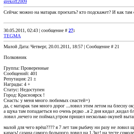
grekoff2009
Сейчас можно на матарак проехать? кто подскажет? И как там 
30.05.2011, 02:43 | сообщение #
27
:
TEGMA
Малой Дата: Четверг, 20.01.2011, 18:57 | Сообщение # 21
Полковник
Группа: Проверенные
Сообщений: 401
Репутация: 21 ±
Награды: 4 +
Статус: Недоступен
Город: Красноярск !
Снасть: у меня много любимых снастей=)
да, с матарак там много дорог ...ловил этим летом на блесну оку
а щука там попадаеться но очень редко ..я 2 дня кидал ,кида
ловил ,нечего не поймал,утром пришел несколько окуней вытащ
малой для чего врёш???? я 7 лет там рыбачу ни разу не ловил щу
карась! сазана самого большого ловил на 1.3кг! на тесте сомод