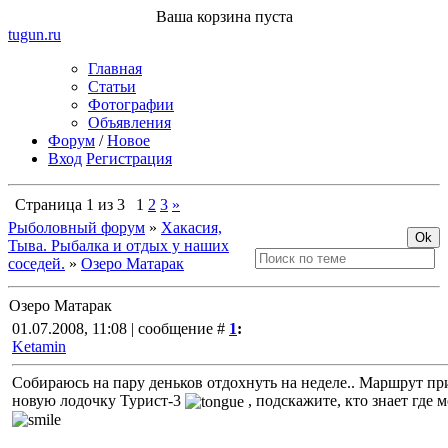
Ваша корзина пуста
tugun
.ru
Главная
Статьи
Фотографии
Объявления
Форум
/
Новое
Вход
Регистрация
Страница
1
из
3
1
2
3
»
Рыболовный форум
»
Хакасия,
Тыва. Рыбалка и отдых у наших
соседей.
»
Озеро Матарак
Озеро Матарак
01.07.2008, 11:08 | сообщение #
1
:
Ketamin
Собираюсь на пару деньков отдохнуть на неделе.. Маршрут пр
новую лодочку Турист-3
, подскажите, кто знает где