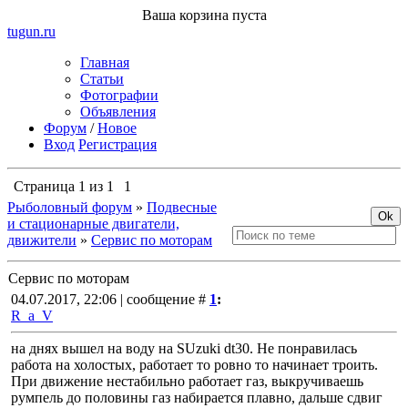
Ваша корзина пуста
tugun
.ru
Главная
Статьи
Фотографии
Объявления
Форум
/
Новое
Вход
Регистрация
Страница
1
из
1
1
Рыболовный форум
»
Подвесные
и стационарные двигатели,
движители
»
Сервис по моторам
Сервис по моторам
04.07.2017, 22:06 | сообщение #
1
:
R_a_V
на днях вышел на воду на SUzuki dt30. Не понравилась
работа на холостых, работает то ровно то начинает троить.
При движение нестабильно работает газ, выкручиваешь
румпель до половины газ набирается плавно, дальше сдвиг