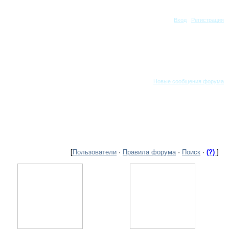
Суббота, 08.08.2026, 20:18
Вход
|
Регистрация
Новые сообщения форума
[
Пользователи
·
Правила форума
·
Поиск
·
(?)
]