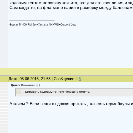
ходовым тентом половину кокпита, вот для его крепления и за
Сам когда-то, на флагмане варил в распорку между баллонам
Фрегат М-400 FM Jet+Yamaha-40 XWS+Outbord Jets
Дата: 05.06.2016, 21:53 | Сообщение #
6
Цитата
Вениамин
(
)
закрывать ходовым тентом половину кокпита
А зачем ? Если вещи от дождя прятать , так есть гермобаулы и 