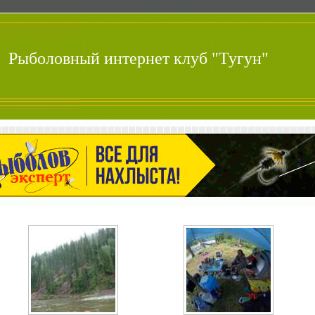
Рыболовный интернет клуб "Тугун"