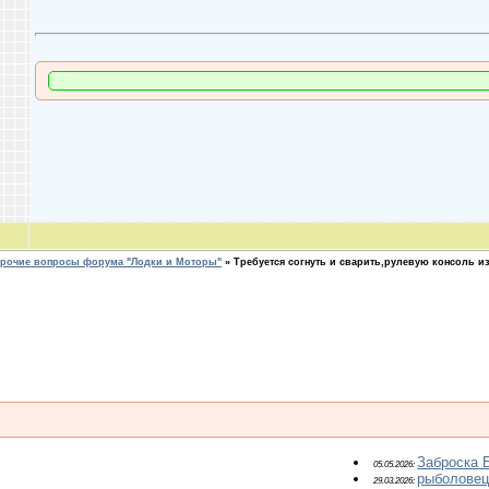
рочие вопросы форума "Лодки и Моторы"
»
Требуется согнуть и сварить,рулевую консоль и
Заброска 
05.05.2026:
рыболовец
29.03.2026: