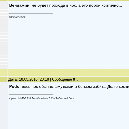
Вениамин
, не будет прохода в нос, а это порой критично...
913-522-60-95
Дата: 18.05.2016, 20:18 | Сообщение #
3
Podo
, весь нос обычно,шмутками и бензом забит... Делю кокп
Фрегат М-400 FM Jet+Yamaha-40 XWS+Outbord Jets