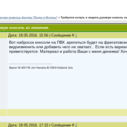
рочие вопросы форума "Лодки и Моторы"
»
Требуется согнуть и сварить,рулевую консоль и
левую консоль из люминия.
Дата: 18.05.2016, 15:56 | Сообщение #
1
Вот набросок консоли на ПВХ ,крепиться будет на фрегатовск
видоизменить или добавить чего не хватает... Если есть вариа
приветствуется. Материал и работа Ваши с меня денежка! Хоч
Фрегат М-400 FM Jet+Yamaha-40 XWS+Outbord Jets
Дата: 18.05.2016, 17:15 | Сообщение #
2