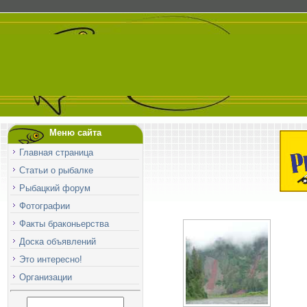
Меню сайта
Главная страница
Статьи о рыбалке
Рыбацкий форум
Фотографии
Факты браконьерства
Доска объявлений
Это интересно!
Организации