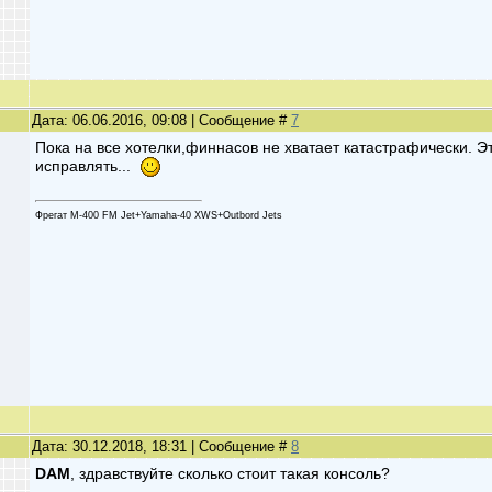
Дата: 06.06.2016, 09:08 | Сообщение #
7
Пока на все хотелки,финнасов не хватает катастрафически. Эт
исправлять...
Фрегат М-400 FM Jet+Yamaha-40 XWS+Outbord Jets
Дата: 30.12.2018, 18:31 | Сообщение #
8
DAM
, здравствуйте сколько стоит такая консоль?