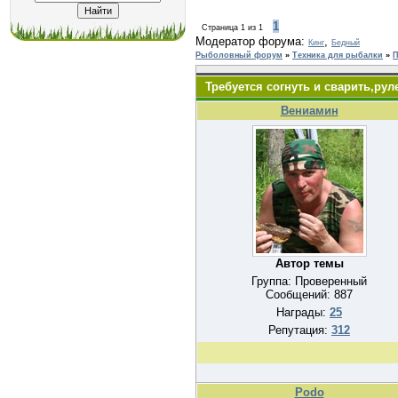
1
Страница
1
из
1
Модератор форума:
,
Кинг
Бедный
Рыболовный форум
»
Техника для рыбалки
»
П
Требуется согнуть и сварить,ру
Вениамин
Автор темы
Группа: Проверенный
Сообщений:
887
Награды:
25
Репутация:
312
Podo