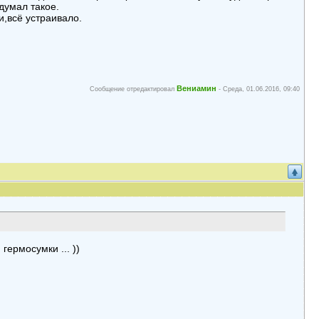
думал такое.
и,всё устраивало.
Вениамин
Сообщение отредактировал
-
Среда, 01.06.2016, 09:40
гермосумки ... ))