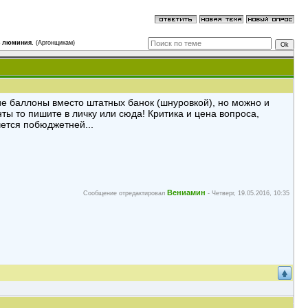
з люминия.
(Аргонщикам)
ие баллоны вместо штатных банок (шнуровкой), но можно и
нты то пишите в личку или сюда! Критика и цена вопроса,
ется побюджетней...
Вениамин
Сообщение отредактировал
-
Четверг, 19.05.2016, 10:35