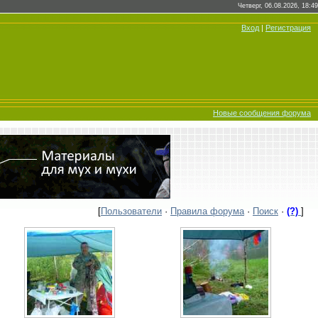
Четверг, 06.08.2026, 18:49
Вход
|
Регистрация
Новые сообщения форума
[
Пользователи
·
Правила форума
·
Поиск
·
(?)
]