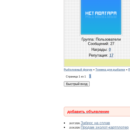
Группа: Пользователи
Сообщений:
27
Награды:
0
Репутация:
17
Рыболовный форум
»
Техника для рыбалки
»
П
1
Страница
1
из
1
добавить объявление
Заброс на сплав
18.07.2026:
Продам эхолот-картплотер
10.04.2026: