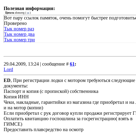
Полезная информация:
Цитата
zhmserg
(
)
Вот пару ссылок памяток, очень помогут быстрее подготовить
Проверено
Тык номер раз
Тык номер два
Тык номер три
29.04.2009, 13:24 | сообщение #
61
:
Lord
ED
, При регистрации лодки с мотором требуються следующие
документы:
Паспорт и копия (с пропиской) собственника
Копия ИНН
Чеки, накладные, гарантийки из магазина где приобретал и на
и на мотор (копии)
Если приобретал с рук договор купли продажи регистрирует
Оплатить квитанцию госпошлина за госрегистрацию( взять в
ГИМСЕ)
Предоставить плавсредство на осмотр