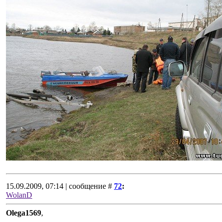
15.09.2009, 07:14 | сообщение #
72
:
WolanD
Olega1569
,