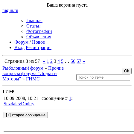
Ваша корзина пуста
tugun
.ru
Главная
Статьи
Фотографии
Объявления
Форум
/
Новое
Вход
Регистрация
Страница
3
из
57
«
1
2
3
4
5
…
56
57
»
Рыболовный форум
»
Прочие
вопросы форума "Лодки и
Моторы"
»
ГИМС
ГИМС
10.09.2008, 10:21 | сообщение #
1
:
SuzdalevDmitry