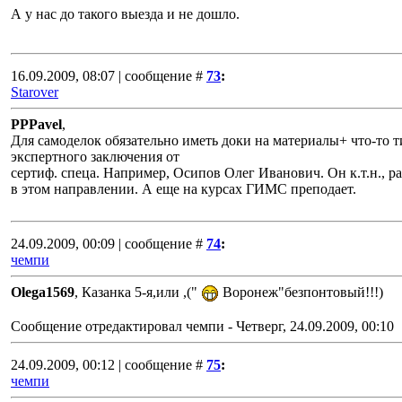
А у нас до такого выезда и не дошло.
16.09.2009, 08:07 | сообщение #
73
:
Starover
PPPavel
,
Для самоделок обязательно иметь доки на материалы+ что-то т
экспертного заключения от
сертиф. спеца. Например, Осипов Олег Иванович. Он к.т.н., р
в этом направлении. А еще на курсах ГИМС преподает.
24.09.2009, 00:09 | сообщение #
74
:
чемпи
Olega1569
, Казанка 5-я,или ,("
Воронеж"безпонтовый!!!)
Сообщение отредактировал
чемпи
-
Четверг, 24.09.2009, 00:10
24.09.2009, 00:12 | сообщение #
75
:
чемпи