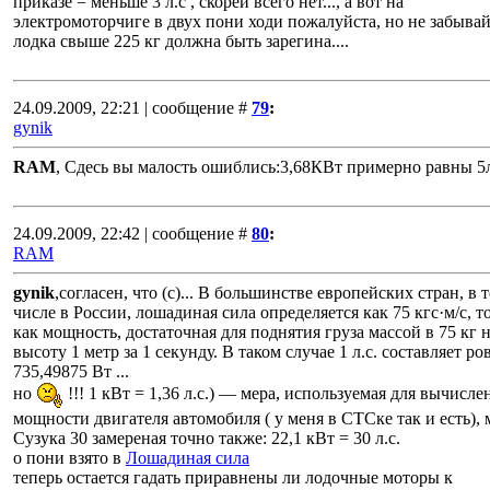
приказе = меньше 3 л.с , скорей всего нет..., а вот на
электромоторчиге в двух пони ходи пожалуйста, но не забывай
лодка свыше 225 кг должна быть зарегина....
24.09.2009, 22:21 | сообщение #
79
:
gynik
RAM
, Cдесь вы малость ошиблись:3,68КВт примерно равны 5л
24.09.2009, 22:42 | сообщение #
80
:
RAM
gynik
,согласен, что (с)... В большинстве европейских стран, в 
числе в России, лошадиная сила определяется как 75 кгс·м/с, то
как мощность, достаточная для поднятия груза массой в 75 кг 
высоту 1 метр за 1 секунду. В таком случае 1 л.с. составляет ро
735,49875 Вт ...
но
!!! 1 кВт = 1,36 л.с.) — мера, используемая для вычисле
мощности двигателя автомобиля ( у меня в СТСке так и есть), 
Сузука 30 замереная точно также: 22,1 кВт = 30 л.с.
о пони взято в
Лошадиная сила
теперь остается гадать приравнены ли лодочные моторы к