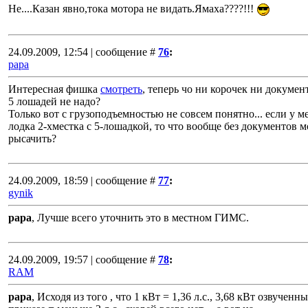
Не....Казан явно,тока мотора не видать.Ямаха????!!!
24.09.2009, 12:54 | сообщение #
76
:
papa
Интересная фишка
смотреть
, теперь чо ни корочек ни докумен
5 лошадей не надо?
Только вот с грузоподъемностью не совсем понятно... если у м
лодка 2-хместка с 5-лошадкой, то что вообще без документов 
рысачить?
24.09.2009, 18:59 | сообщение #
77
:
gynik
papa
, Лучше всего уточнить это в местном ГИМС.
24.09.2009, 19:57 | сообщение #
78
:
RAM
papa
, Исходя из того , что 1 кВт = 1,36 л.с., 3,68 кВт озвученн