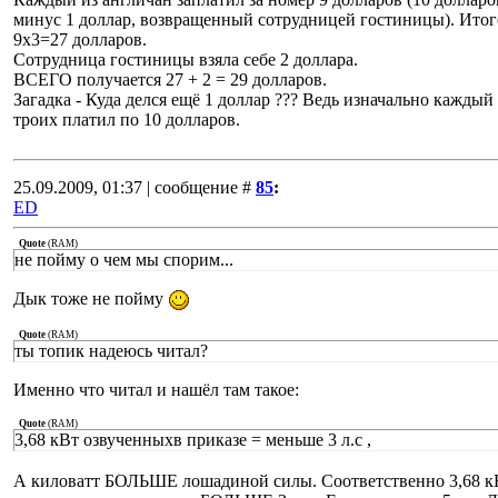
минус 1 доллар, возвращенный сотрудницей гостиницы). Итог
9х3=27 долларов.
Сотрудница гостиницы взяла себе 2 доллара.
ВСЕГО получается 27 + 2 = 29 долларов.
Загадка - Куда делся ещё 1 доллар ??? Ведь изначально каждый
троих платил по 10 долларов.
25.09.2009, 01:37 | сообщение #
85
:
ED
Quote
(
RAM
)
не пойму о чем мы спорим...
Дык тоже не пойму
Quote
(
RAM
)
ты топик надеюсь читал?
Именно что читал и нашёл там такое:
Quote
(
RAM
)
3,68 кВт озвученныхв приказе = меньше 3 л.с ,
А киловатт БОЛЬШЕ лошадиной силы. Соответственно 3,68 к