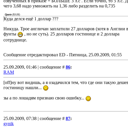
озвученных в приказе = БОЛЬШЕ 3 л.с . Если точно, то 5 л.с. 
чего 3,68 надо умножить на 1,36 либо разделить на 0,735
Quote
(
RAM
)
Куда делся ещё 1 доллар ???
Никуда. Трое англичан заплатили 27 долларов (хотя в Англии 
фунты
, но не суть). 25 долларов гостинице и 2 доллара
сотруднице.
Сообщение отредактировал
ED
-
Пятница, 25.09.2009, 01:55
25.09.2009, 01:46 | сообщение #
86
:
RAM
[off]ну вот видишь, а я озадачился тем, что где они такую деш
гостиницу нашли...
зы а по лошадям признаю свою ошибку...
25.09.2009, 07:38 | сообщение #
87
:
gynik