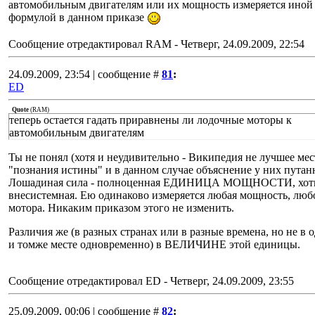
автомобильным двигателям или их мощность измеряется иной
формулой в данном приказе
Сообщение отредактировал
RAM
-
Четверг, 24.09.2009, 22:54
24.09.2009, 23:54 | сообщение #
81
:
ED
Quote
(
RAM
)
теперь остается гадать приравнены ли лодочные моторы к
автомобильным двигателям
Ты не понял (хотя и неудивительно - Википедия не лучшее мес
"познания истины" и в данном случае объяснение у них путанн
Лошадиная сила - полноценная ЕДИНИЦА МОЩНОСТИ, хот
внесистемная. Ею одинаково измеряется любая мощность, люб
мотора. Никаким приказом этого не изменить.
Различия же (в разных странах или в разные времена, но не в 
и томже месте одновременно) в ВЕЛИЧИНЕ этой единицы.
Сообщение отредактировал
ED
-
Четверг, 24.09.2009, 23:55
25.09.2009, 00:06 | сообщение #
82
: