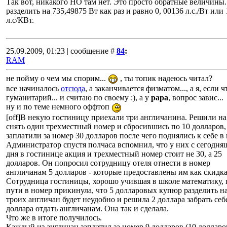
Так вот, никакого НО там нет. Это просто обратные величины. 
разделить на 735,49875 Вт как раз и равно 0, 00136 л.с./Вт или 
л.с/КВт.
25.09.2009, 01:23 | сообщение #
84
:
RAM
не пойму о чем мы спорим...
, ты топик надеюсь читал?
все начиналось
отсюда
, а заканчивается физматом..., а я, если ч
гуманитарий... и считаю по своему :), а у
papa
, вопрос завис...
ну и по теме немного оффтоп
[off]В некую гостиницу приехали три англичанина. Решили на
снять один трехместный номер и сбросившись по 10 долларов,
заплатили за номер 30 долларов после чего поднялись к себе в
Администратор спустя полчаса вспомнил, что у них с сегодня
дня в гостинице акция и трехместный номер стоит не 30, а 25
долларов. Он попросил сотрудницу отеля отнести в номер
англичанам 5 долларов - которые предоставлены им как скидка
Сотрудница гостиницы, хорошо учившая в школе математику, 
пути в номер прикинула, что 5 долларовых купюр разделить н
троих англичан будет неудобно и решила 2 доллара забрать себе
доллара отдать англичанам. Она так и сделала.
Что же в итоге получилось.
Каждый из англичан заплатил за номер 9 долларов (10 долларо