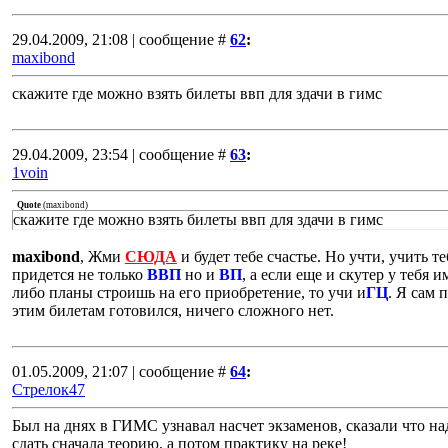
29.04.2009, 21:08 | сообщение #
62
:
maxibond
скажите где можно взять билеты ввп для здачи в гимс
29.04.2009, 23:54 | сообщение #
63
:
1voin
Quote
(
maxibond
)
скажите где можно взять билеты ввп для здачи в гимс
maxibond
, Жми
СЮДА
и будет тебе счастье. Но учти, учить те
придется не только
ВВП
но и
ВП
, а если еще и скутер у тебя и
либо планы строишь на его приобретение, то учи и
ГЦ
. Я сам 
этим билетам готовился, ничего сложного нет.
01.05.2009, 21:07 | сообщение #
64
:
Стрелок47
Был на днях в ГИМС узнавал насчет экзаменов, сказали что на
сдать сначала теорию, а потом практику на реке!