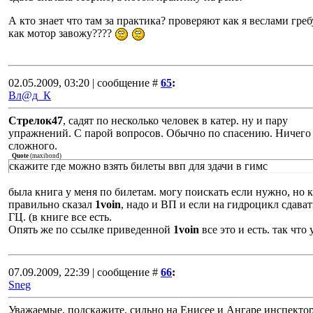
А кто знает что там за практика? проверяют как я веслами греб
как мотор завожу????
02.05.2009, 03:20 | сообщение #
65
:
Вл@д_К
Стрелок47
, садят по несколько человек в катер. ну и пару
упражнений. С парой вопросов. Обычно по спасению. Ничего
сложного.
Quote
(
maxibond
)
скажите где можно взять билеты ввп для здачи в гимс
была книга у меня по билетам. могу поискать если нужно, но 
правильно сказал
1voin
, надо и ВП и если на гидроцикл сдават
ГЦ. (в книге все есть.
Опять же по ссылке приведенной
1voin
все это и есть. так что 
07.09.2009, 22:39 | сообщение #
66
:
Sneg
Уважаемые, подскажите, сильно на Енисее и Ангаре инспекто