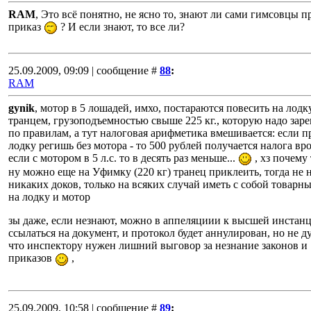
RAM
, Это всё понятно, не ясно то, знают ли сами гимсовцы п
приказ
? И если знают, то все ли?
25.09.2009, 09:09 | сообщение #
88
:
RAM
gynik
, мотор в 5 лошадей, имхо, постараются повесить на лодк
транцем, грузоподъемностью свыше 225 кг., которую надо заре
по правилам, а тут налоговая арифметика вмешивается: если п
лодку регишь без мотора - то 500 рублей получается налога вро
если с мотором в 5 л.с. то в десять раз меньше...
, хз почему 
ну можно еще на Уфимку (220 кг) транец приклеить, тогда не 
никаких доков, только на всяких случай иметь с собой товарн
на лодку и мотор
зы даже, если незнают, можно в аппеляциии к высшей инстан
ссылаться на документ, и протокол будет аннулирован, но не д
что инспектору нужен лишний выговор за незнание законов и
приказов
,
25.09.2009, 10:58 | сообщение #
89
: