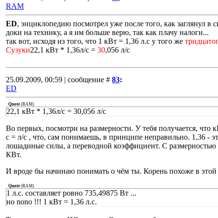
RAM
ED
, энциклопедию посмотрел уже после того, как заглянул в 
доки на технику, а я им больше верю, так как плачу налоги...
так вот, исходя из того, что 1 кВт = 1,36 л.с у того же
тридцато
Сузуки
22,1 кВт * 1,36л/с =
30
,056 л/с
25.09.2009, 00:59 | сообщение #
83
:
ED
Quote
(
RAM
)
22,1 кВт * 1,36л/с = 30,056 л/с
Во первых, посмотри на размерности. У тебя получается, что к
с = л/с , что, сам понимаешь, в принципе неправильно. 1,36 - э
лошадиные силы, а переводной коэффициент. С размерностью л
КВт.
И вроде бы начинаю понимать о чём ты. Корень похоже в этой 
Quote
(
RAM
)
1 л.с. составляет ровно 735,49875 Вт ...
но nono !!! 1 кВт = 1,36 л.с.