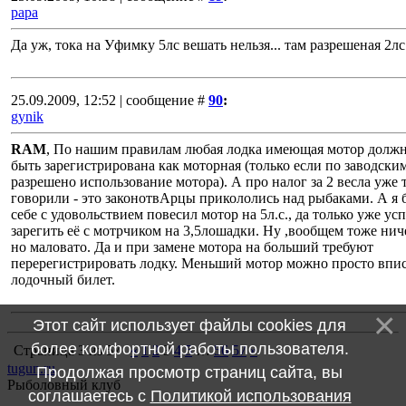
papa
Да уж, тока на Уфимку 5лс вешать нельзя... там разрешеная 2лс
25.09.2009, 12:52 | сообщение #
90
:
gynik
RAM
, По нашим правилам любая лодка имеющая мотор долж
быть зарегистрирована как моторная (только если по заводски
разрешено использование мотора). А про налог за 2 весла уже 
говорили - это законотвАрцы прикололись над рыбаками. А я 
себе с удовольствием повесил мотор на 5л.с., да только уже ус
зарегить её с мотрчиком на 3,5лошадки. Ну ,вообщем тоже нич
но маловато. Да и при замене мотора на больший требуют
перерегистрировать лодку. Меньший мотор можно просто впис
лодочный билет.
Этот сайт использует файлы cookies для
более комфортной работы пользователя.
Страница
3
из
57
«
1
2
3
4
5
…
56
57
»
tugun.ru
Продолжая просмотр страниц сайта, вы
Рыболовный клуб
соглашаетесь с
Политикой использования