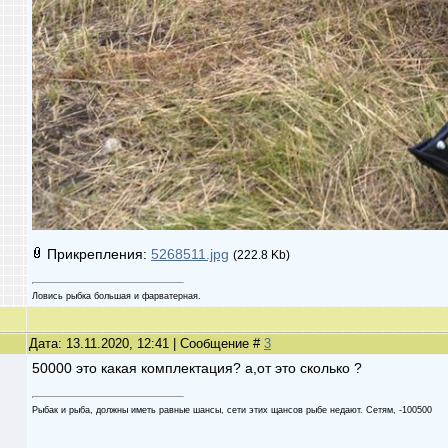
Прикрепления:
5268511.jpg
(222.8 Kb)
Ловись рыбка большая и фарватерная.
Дата: 13.11.2020, 12:41 | Сообщение #
3
50000 это какая комплектация? а,от это сколько ?
Рыбак и рыба, должны иметь равные шансы, сети этих щансов рыбе недают. Сетям, -100500