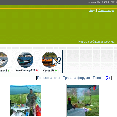
Пятница, 07.08.2026, 10:16
Вход
|
Регистрация
Новые сообщения форума
[
Пользователи
·
Правила форума
·
Поиск
·
(?)
]