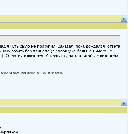
ад я чуть было не прикупил. Заказал, пока дождался ответа
ехнику возить без прицепа (в салон уже больше ничего не
). От затеи отказался. А техника для того чтобы с ветерком
 ружья за зиму. Утка кряква -81---76 шт. за осень.
ф
шмурдяком