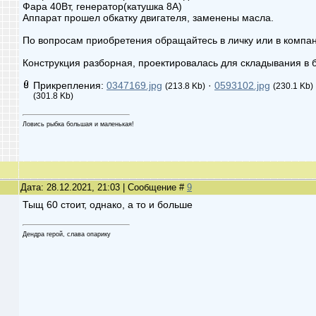
Фара 40Вт, генератор(катушка 8А)
Аппарат прошел обкатку двигателя, заменены масла.
По вопросам приобретения обращайтесь в личку или в комп
Конструкция разборная, проектировалась для складывания в 
Прикрепления:
0347169.jpg
·
0593102.jpg
(213.8 Kb)
(230.1 Kb)
(301.8 Kb)
Ловись рыбка большая и маленькая!
Дата: 28.12.2021, 21:03 | Сообщение #
9
Тыщ 60 стоит, однако, а то и больше
Дендра герой, слава опарику