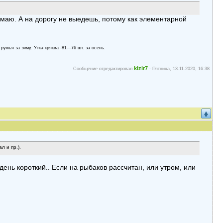
думаю. А на дорогу не выедешь, потому как элементарной
 ружья за зиму. Утка кряква -81---76 шт. за осень.
kizir7
Сообщение отредактировал
-
Пятница, 13.11.2020, 16:38
л и пр.).
день короткий.. Если на рыбаков рассчитан, или утром, или