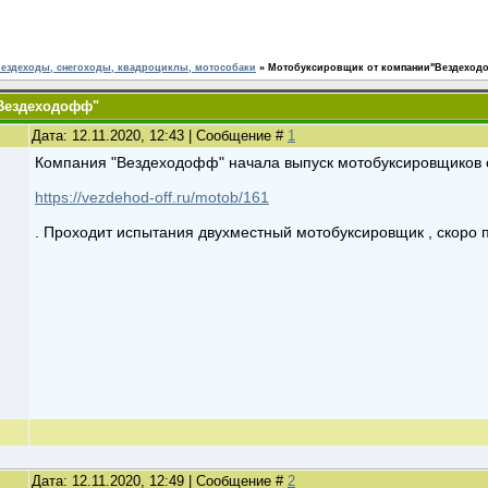
ездеходы, снегоходы, квадроциклы, мотособаки
»
Мотобуксировщик от компании"Вездеход
Вездеходофф"
Дата: 12.11.2020, 12:43 | Сообщение #
1
Компания "Вездеходофф" начала выпуск мотобуксировщиков 
https://vezdehod-off.ru/motob/161
. Проходит испытания двухместный мотобуксировщик , скоро 
Дата: 12.11.2020, 12:49 | Сообщение #
2