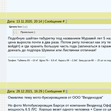
Дата: 13.11.2020, 20:14 | Сообщение #
7
Цитата
Кинг
(
)
Прикольно )
Подобную шайтан-табуретку под названием Муравей лет 5 наз
цена выросла почти в два раза. Потом репу почесал как эту т
войдёт) и где хранить большую часть года (запинаться в гараже
доехать до подпора Шумихи или Листвянки отличная!
Трофеи: Таймень-83 ---10 кГ. Щука-76--- 9,6 кГ. Карась-09 ---2,6кГ. Заяц-русак-68 --- 25 шт из под
Дата: 28.12.2021, 16:29 | Сообщение #
8
Оживляю тему мото-буксировщиков от ООО "Вездеходов"
Но фото Мотобуксировщик Барсук от компании Вездеход Оф
мощность 6.5 Л/С Хорошо везет одного человека + Сани со 