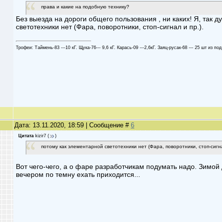
права и какие на подобную технику?
Без выезда на дороги общего пользования , ни каких! Я, так 
светотехники нет (Фара, поворотники, стоп-сигнал и пр.).
Трофеи: Таймень-83 ---10 кГ. Щука-76--- 9,6 кГ. Карась-09 ---2,6кГ. Заяц-русак-68 --- 25 шт из под
Дата: 13.11.2020, 18:59 | Сообщение #
6
Цитата
kizir7
(
)
потому как элементарной светотехники нет (Фара, поворотники, стоп-сигна
Вот чего-чего, а о фаре разработчикам подумать надо. Зимой 
вечером по темну ехать приходится...