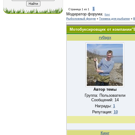
1
Страница
1
из
1
Модератор форума:
Кинг
Рыболовный форум
»
Техника для рыбалки
»
В
Мотобуксировщик от компании"
rv0agx
Автор темы
Группа: Пользователи
Сообщений:
14
Награды:
1
Репутация:
10
Кинг