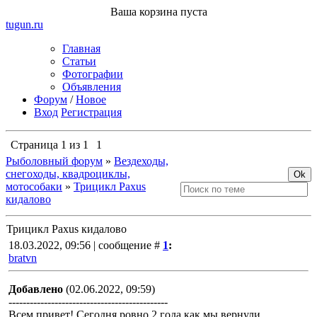
Ваша корзина пуста
tugun
.ru
Главная
Статьи
Фотографии
Объявления
Форум
/
Новое
Вход
Регистрация
Страница
1
из
1
1
Рыболовный форум
»
Вездеходы,
снегоходы, квадроциклы,
мотособаки
»
Трицикл Paxus
кидалово
Трицикл Paxus кидалово
18.03.2022, 09:56 | сообщение #
1
:
bratvn
Добавлено
(02.06.2022, 09:59)
---------------------------------------------
Всем привет! Сегодня ровно 2 года как мы вернули