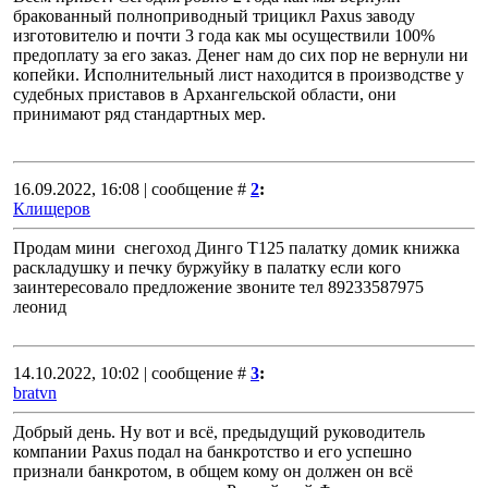
бракованный полноприводный трицикл Paxus заводу
изготовителю и почти 3 года как мы осуществили 100%
предоплату за его заказ. Денег нам до сих пор не вернули ни
копейки. Исполнительный лист находится в производстве у
судебных приставов в Архангельской области, они
принимают ряд стандартных мер.
16.09.2022, 16:08 | сообщение #
2
:
Клищеров
Продам мини снегоход Динго Т125 палатку домик книжка
раскладушку и печку буржуйку в палатку если кого
заинтересовало предложение звоните тел 89233587975
леонид
14.10.2022, 10:02 | сообщение #
3
:
bratvn
Добрый день. Ну вот и всё, предыдущий руководитель
компании Paxus подал на банкротство и его успешно
признали банкротом, в общем кому он должен он всё