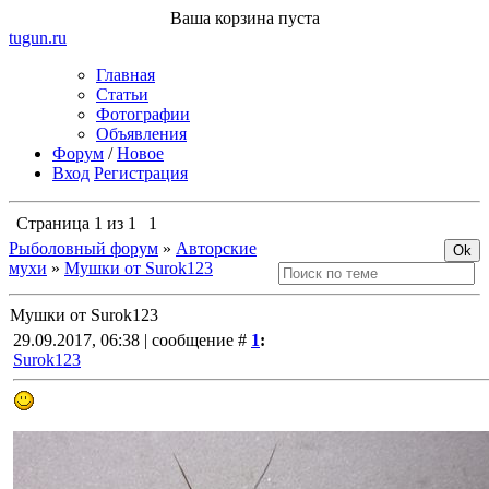
Ваша корзина пуста
tugun
.ru
Главная
Статьи
Фотографии
Объявления
Форум
/
Новое
Вход
Регистрация
Страница
1
из
1
1
Рыболовный форум
»
Авторские
мухи
»
Мушки от Surok123
Мушки от Surok123
29.09.2017, 06:38 | сообщение #
1
:
Surok123