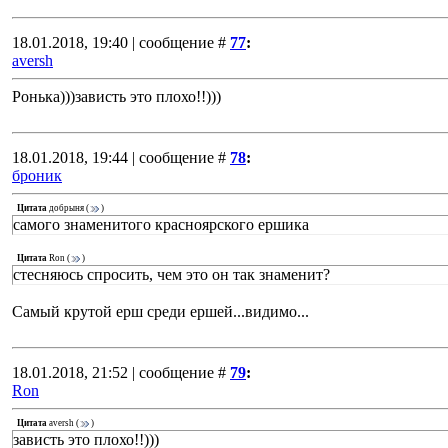
18.01.2018, 19:40 | сообщение #
77
:
aversh
Ронька)))зависть это плохо!!)))
18.01.2018, 19:44 | сообщение #
78
:
броник
Цитата
добрыня
(
)
самого знаменитого красноярского ершика
Цитата
Ron
(
)
стесняюсь спросить, чем это он так знаменит?
Самый крутой ерш среди ершей...видимо...
18.01.2018, 21:52 | сообщение #
79
:
Ron
Цитата
aversh
(
)
зависть это плохо!!)))