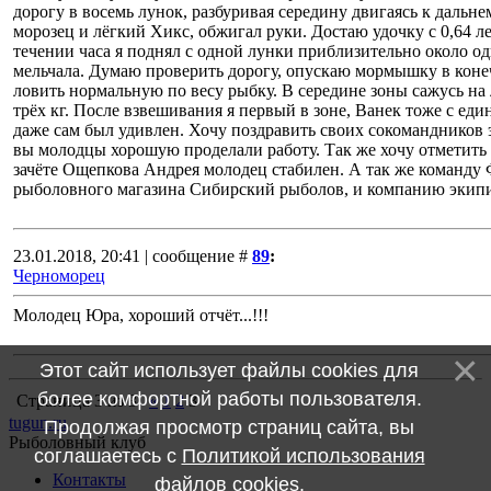
дорогу в восемь лунок, разбуривая середину двигаясь к дальн
морозец и лёгкий Хикс, обжигал руки. Достаю удочку с 0,64 
течении часа я поднял с одной лунки приблизительно около од
мельчала. Думаю проверить дорогу, опускаю мормышку в конеч
ловить нормальную по весу рыбку. В середине зоны сажусь на 
трёх кг. После взвешивания я первый в зоне, Ванек тоже с ед
даже сам был удивлен. Хочу поздравить своих сокомандников
вы молодцы хорошую проделали работу. Так же хочу отметить
зачёте Ощепкова Андрея молодец стабилен. А так же команду 
рыболовного магазина Сибирский рыболов, и компанию экип
23.01.2018, 20:41 | сообщение #
89
:
Черноморец
Молодец Юра, хороший отчёт...!!!
Этот сайт использует файлы cookies для
более комфортной работы пользователя.
Страница
3
из
3
«
1
2
3
tugun.ru
Продолжая просмотр страниц сайта, вы
Рыболовный клуб
соглашаетесь с
Политикой использования
Контакты
файлов cookies
.