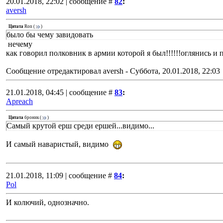
20.01.2018, 22:02 | сообщение #
82
:
aversh
Цитата
Ron
(
)
было бы чему завидовать
нечему
как говорил полковник в армии которой я был!!!!!!оглянись и 
Сообщение отредактировал
aversh
-
Суббота, 20.01.2018, 22:03
21.01.2018, 04:45 | сообщение #
83
:
Apreach
Цитата
броник
(
)
Самый крутой ерш среди ершей...видимо...
И самый наваристый, видимо
21.01.2018, 11:09 | сообщение #
84
:
Pol
И колючий, однозначно.