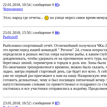
22.01.2018, 10:54 | сообщение #
85
:
Черноморец
Ээээ, народ где отчеты...
на улице мороз самое время мемуа
23.01.2018, 15:50 | сообщение #
86
:
Рыболоff
Рыболовно-спортивный отчёт. Отличнейший получился ЧКк-2018 
это время перед нашей командой " Регион" 24, стояла непроста
определили в разных местах озера наличие рыбы, к каким глуб
докармливать, чтобы удержать ее на протяжении всего тура, 
береговых линий, периметров и торцов в доль зон. Зоны были 
По окончании тренировочного времени, можно было сказать, чт
ладно, завтра первый стартовый день, где будет все ясно. А 
уже не первый раз приезжают к нам на нашу Назаровскую земл
готовить деликатные, чему и был посвящен пятничный вечер.
напутственными словами по приветствовал и поздравил со ст
состоялась и все участники отправились к водоёму. Продолжение
23.01.2018, 16:52 | сообщение #
87
: