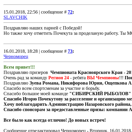
15.01.2018, 22:56 | сообщение #
72
:
SLAVCHIK
Поздравляю наших парней с Победой!
Но также хочу отметить Почекута за проделаную работу. Ты 
16.01.2018, 18:28 | сообщение #
73
:
Черноморец
Всем привет!!!
Поздравляю призеров
Чемпионата Красноярского Края - 20
Очень рад за команду
Регион 24
- ребята
ВЫ Чемпионы
!!!
По
Поздравляю
Зуева Романа, Никифорова Юрия, Ощепкова А
Спасибо всем спортсменам за участие и борьбу.
Спасибо большое моей команде
"СИБИРСКИЙ РЫБОЛОВ" Макс
Спасибо Игорю Почекутову за расселение и организацию м
Хочу поблагодарить Администрацию Назаровского района, 
Спасибо спонсорам за предоставленные призы: компании А
Все было как всегда отлично! До новых встреч!
Сообщение отредактировал
Черноморец
-
Вторник, 16.01.2018,