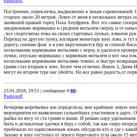
Рыболоff
Построение, перекличка, выдвижение к зонам соревнований. О
сторону около 20 метров. Левее от меня в нескольких метрах 
занявший правый торец Паха Ануфриев. Вот это самые соперник
закармливаю мормышки и средним мотылем сверху, и от началь
, все спортсмены пока на своих стартовых лунках, взмахов рук
Переход на другую лунку, взглядом монитора зону лова, и тут
дорогу, снимаю флаг и я уже вкручиваются бур за спиной Васил
несколькими кормовыми мотылями с верху, и удалился проверя
лунки, опускаю мормышку с кормовым мотылем и вот она поклё
несколькими кормовыми мотылями темню, и быстро возвращаюсь
грамм стал вторым в зоне. Более чем отлично. Ванек 3, Дима 
могут во втором туре нас обойти. Но все равно радость,от перв
23.01.2018, 19:53 | сообщение #
88
:
Рыболоff
Вечерняя жеребьевка зон определила, мне крайнюю левую зону
мероприятия по выявлению сильнейших участников в дартс. Ос
рыбка по весу от ста грамм и выше. И решаю пару удильников 
быть и деликатные удочки я беру с собой, так как озеро непр
пробежали по нарисованным зонам, обсудили кто и где с какой
Захожу в зону отступил от левого берегового угла около 15 ме