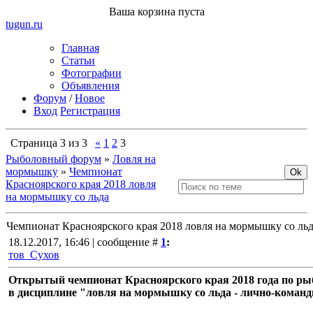
Ваша корзина пуста
tugun
.ru
Главная
Статьи
Фотографии
Объявления
Форум
/
Новое
Вход
Регистрация
Страница
3
из
3
«
1
2
3
Рыболовный форум
»
Ловля на
мормышку
»
Чемпионат
Красноярского края 2018 ловля
на мормышку со льда
Чемпионат Красноярского края 2018 ловля на мормышку со ль
18.12.2017, 16:46 | сообщение #
1
:
тов_Сухов
Открытый чемпионат Красноярского края 2018 года по ры
в дисциплине "ловля на мормышку со льда - лично-коман