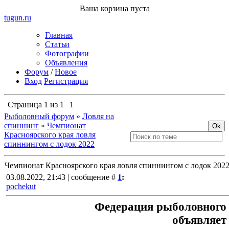
Ваша корзина пуста
tugun
.ru
Главная
Статьи
Фотографии
Объявления
Форум
/
Новое
Вход
Регистрация
Страница
1
из
1
1
Рыболовный форум
»
Ловля на
спиннинг
»
Чемпионат
Красноярского края ловля
спиннингом с лодок 2022
Чемпионат Красноярского края ловля спиннингом с лодок 202
03.08.2022, 21:43 | сообщение #
1
:
pochekut
Федерация рыболовного 
объявляет