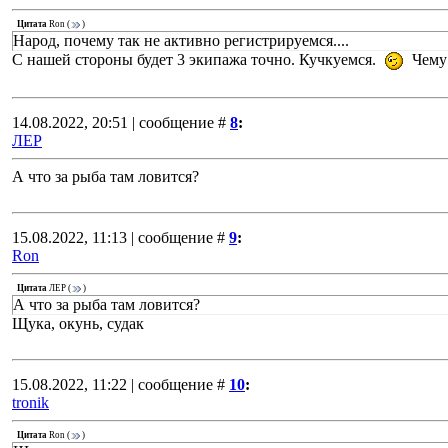
Цитата
Ron
(
)
Народ, почему так не активно регистрируемся....
С нашей стороны будет 3 экипажа точно. Кучкуемся.
Чему 
14.08.2022, 20:51 | сообщение #
8
:
ЛЕР
А что за рыба там ловится?
15.08.2022, 11:13 | сообщение #
9
:
Ron
Цитата
ЛЕР
(
)
А что за рыба там ловится?
Щука, окунь, судак
15.08.2022, 11:22 | сообщение #
10
:
tronik
Цитата
Ron
(
)