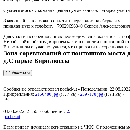
Сумма взносов с команды равна сумме взносов четырех участн
Заявочный взнос можно оплатить переводом на сберкарту,
привязанную к телефону +79029696340 Сергей Александрович
Для участия в соревнованиях необходима справка от врача по ф
Не забывайте об этом, впрочем как и о наличии спортивной с
В противном случае получится, что приехали на соревнование 
Зона соревнований от понтонного моста 
д.Старые Бирилюссы
Сообщение отредактировал
pochekut
-
Понедельник, 22.08.2022
Прикрепления:
2156480.jpg
·
2397178.jpg
·
__
(152.4 Kb)
(108.1 Kb)
Kb)
03.08.2022, 21:56 | сообщение #
2
:
pochekut
Всем привет, начинаем регистрацию на ЧКК! С положением мо