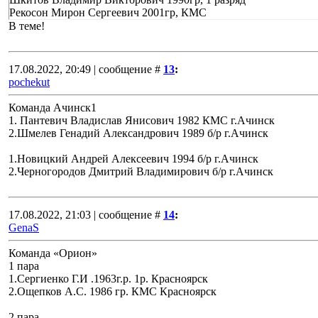
Рекосон Мирон Сергеевич 2001гр, КМС
В теме!
17.08.2022, 20:49 | сообщение #
13
:
pochekut
Команда Ачинск1
1. Пантевич Владислав Янисович 1982 КМС г.Ачинск
2.Шмелев Генадий Александрович 1989 б/р г.Ачинск
1.Новицкий Андрей Алексеевич 1994 б/р г.Ачинск
2.Черногородов Дмитрий Владимирович б/р г.Ачинск
17.08.2022, 21:03 | сообщение #
14
:
GenaS
Команда «Орион»
1 пара
1.Сергиенко Г.И .1963г.р. 1р. Красноярск
2.Ощепков А.С. 1986 гр. КМС Красноярск
2 пара