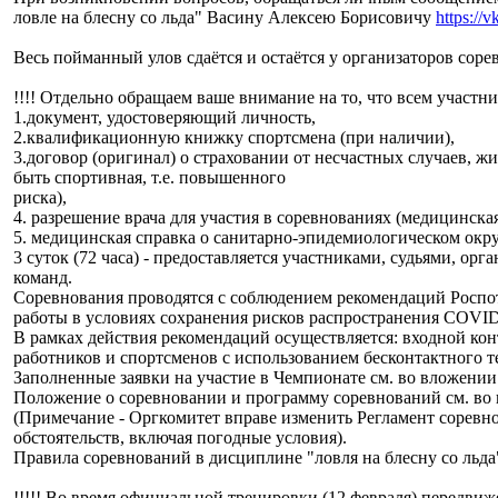
ловле на блесну со льда" Васину Алексею Борисовичу
https://
Весь пойманный улов сдаётся и остаётся у организаторов соре
!!!! Отдельно обращаем ваше внимание на то, что всем участн
1.документ, удостоверяющий личность,
2.квалификационную книжку спортсмена (при наличии),
3.договор (оригинал) о страховании от несчастных случаев, жи
быть спортивная, т.е. повышенного
риска),
4. разрешение врача для участия в соревнованиях (медицинская
5. медицинская справка о санитарно-эпидемиологическом окру
3 суток (72 часа) - предоставляется участниками, судьями, ор
команд.
Соревнования проводятся с соблюдением рекомендаций Роспо
работы в условиях сохранения рисков распространения COVID
В рамках действия рекомендаций осуществляется: входной кон
работников и спортсменов с использованием бесконтактного т
Заполненные заявки на участие в Чемпионате см. во вложении
Положение о соревновании и программу соревнований см. во
(Примечание - Оргкомитет вправе изменить Регламент соревн
обстоятельств, включая погодные условия).
Правила соревнований в дисциплине "ловля на блесну со льда
!!!!! Во время официальной тренировки (12 февраля) передвиж