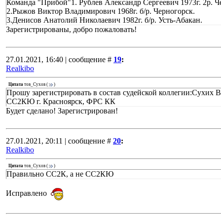
Команда "Прибой"1. Рублев Александр Сергеевич 1973г. 2р. Ч
2.Рыжов Виктор Владимирович 1968г. б/р. Черногорск.
3.Денисов Анатолий Николаевич 1982г. б/р. Усть-Абакан.
Зарегистрированы, добро пожаловать!
27.01.2021, 16:40 | сообщение #
19
:
Realkibo
Цитата
тов_Сухов
(
)
Прошу зарегистрировать в состав судейской коллегии:Сухих 
СС2КЮ г. Красноярск, ФРС КК
Будет сделано! Зарегистрирован!
27.01.2021, 20:11 | сообщение #
20
:
Realkibo
Цитата
тов_Сухов
(
)
Правильно СС2К, а не СС2КЮ
Исправлено