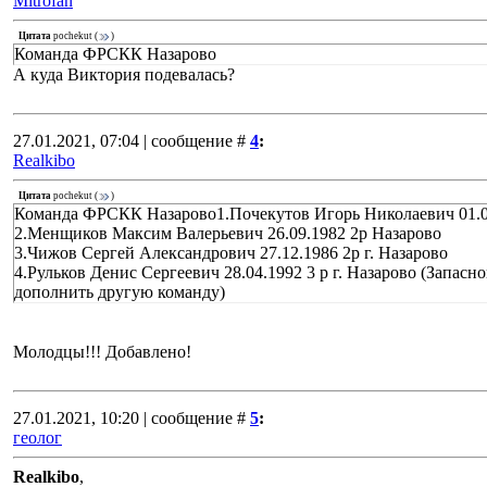
Mitrofan
Цитата
pochekut
(
)
Команда ФРСКК Назарово
А куда Виктория подевалась?
27.01.2021, 07:04 | сообщение #
4
:
Realkibo
Цитата
pochekut
(
)
Команда ФРСКК Назарово1.Почекутов Игорь Николаевич 01.0
2.Менщиков Максим Валерьевич 26.09.1982 2р Назарово
3.Чижов Сергей Александрович 27.12.1986 2р г. Назарово
4.Рульков Денис Сергеевич 28.04.1992 3 р г. Назарово (Запасн
дополнить другую команду)
Молодцы!!! Добавлено!
27.01.2021, 10:20 | сообщение #
5
:
геолог
Realkibo
,