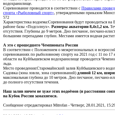
водохранилище.
Соревнование проводится в соответствии с
Правилами провед
спорта «Рыболовный спорт»
, утвержденными приказом Минспо
572
Характеристика водоема:Соревнования будут проводиться на
районе базы «Подсолнух».
Размеры акватории 8,4х1,2 км.
Теч
отсутствия. Глубины до 9 метров. Дно песчаное, песчано-илист
большими перепадами глубин. Местами имеется водная растит
А это с прошедшего Чемпионата России
В соответствии с Положением о межрегиональных и всеросс
соревнованиях по рыболовному спорту на 2021 год с 11 по 17 
области на Куйбышевском водохранилище проводится Чемпион
льда.
Место проведения:Старомайнский залив Куйбышевского водо
Садовка (зона ловли, зона соревнований)
длиной 12 км, шири
максимальная глубина до 10 метров. Дно песчаное, песчано-или
до полного отсутствия течения.
Наш залив ничем не хуже этих водоёмов (и расстояния сои
на Кубок России замахнемся.
Сообщение отредактировал
Mitrofan
-
Четверг, 28.01.2021, 15:2