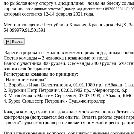
по рыболовному спорту в дисциплине: "ловля на блесну со ль
соревнова
ния с личным зачетом" (номер-код дисциплины 0920033811Л; 0
который состоится 12-14 февраля 2021 года.
Место проведения: Республика Хакасия, КрасноярскоеВДХ, За
54.099979,91.501591.
Зарегистрироваться можно в комментариях под данным сооб
Состав команды – 3 человека (независимо от пола).
Взнос с участника 800 рублей. С команды 2400 рублей. Участ
взноса освобождаются.
Регистрация команды по принципу:
"Название команды":
1. Воробьев Иван Валентинович, 01.01.1980 г.р., г.Абакан, 1 ра
2. Курский Петр Петрович, 02.02.1982 г.р., г.Черногорск, б.р.
3. Матвейчиков Максим Сергеевич, 03.03.1999, г.Абакан, КМС
4. Буров Сильвестр Петрович - Судья-контроллер
Каждая команда участник должна самостоятельно позаботиться
контроллера (допускается без опыта). Оплата работы судей га
"своего" судьи-контроллера не является помехой в регистраци
При возникновении вопросов, обращаться личным сообщением