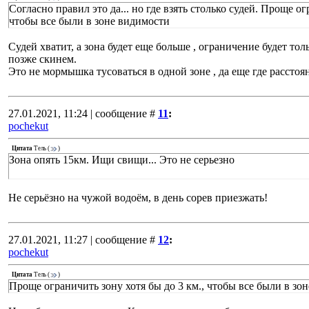
Согласно правил это да... но где взять столько судей. Проще ог
чтобы все были в зоне видимости
Судей хватит, а зона будет еще больше , ограничение будет то
позже скинем.
Это не мормышка тусоваться в одной зоне , да еще где рассто
27.01.2021, 11:24 | сообщение #
11
:
pochekut
Цитата
Тель
(
)
Зона опять 15км. Ищи свищи... Это не серьезно
Не серьёзно на чужой водоём, в день сорев приезжать!
27.01.2021, 11:27 | сообщение #
12
:
pochekut
Цитата
Тель
(
)
Проще ограничить зону хотя бы до 3 км., чтобы все были в зо