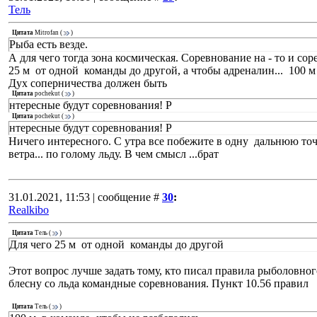
Тель
Цитата
Mitrofan
(
)
Рыба есть везде.
А для чего тогда зона космическая. Соревнование на - то и сор
25 м от одной команды до другой, а чтобы адреналин... 100 м
Дух соперничества должен быть
Цитата
pochekut
(
)
нтересные будут соревнования! Р
Цитата
pochekut
(
)
нтересные будут соревнования! Р
Ничего интересного. С утра все побежите в одну дальнюю точку
ветра... по голому льду. В чем смысл ...брат
31.01.2021, 11:53 | сообщение #
30
:
Realkibo
Цитата
Тель
(
)
Для чего 25 м от одной команды до другой
Этот вопрос лучше задать тому, кто писал правила рыболовног
блесну со льда командные соревнования. Пункт 10.56 правил
Цитата
Тель
(
)