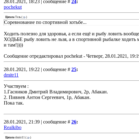
28.01.2021, 18:23 | сообщение #
24
:
pochekut
Цитата
Тель
(
)
Соревнование по спортивной хотьбе...
Ходить полезно для здоровья, а если ещё и рыбу ловить во
ХОДЬБЕ рыбу ловить не льзя, а в спортивной рыбалке ходить мо
и там!))))
Сообщение отредактировал
pochekut
-
Четверг, 28.01.2021, 19:1
28.01.2021, 19:22 | сообщение #
25
:
dmitr11
Участвуем :
1.Гасников Дмитрий Владимирович, 2р, Абакан.
2. Пивнев Антон Сергеевич, 1р, Абакан.
Пока так.
28.01.2021, 21:39 | сообщение #
26
:
Realkibo
Цитата
dmitr11
(
)