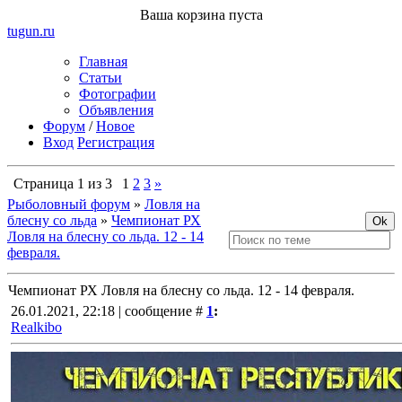
Ваша корзина пуста
tugun
.ru
Главная
Статьи
Фотографии
Объявления
Форум
/
Новое
Вход
Регистрация
Страница
1
из
3
1
2
3
»
Рыболовный форум
»
Ловля на
блесну со льда
»
Чемпионат РХ
Ловля на блесну со льда. 12 - 14
февраля.
Чемпионат РХ Ловля на блесну со льда. 12 - 14 февраля.
26.01.2021, 22:18 | сообщение #
1
:
Realkibo