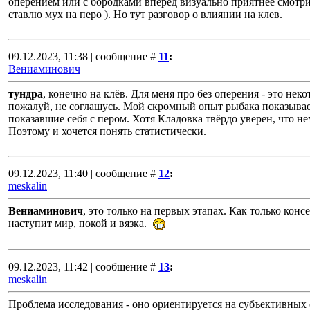
оперением или с бородками вперед визуально приятнее смотрит
ставлю мух на перо ). Но тут разговор о влиянии на клев.
09.12.2023, 11:38 | сообщение #
11
:
Вениаминович
тундра
, конечно на клёв. Для меня про без оперения - это нек
пожалуй, не соглашусь. Мой скромный опыт рыбака показывае
показавшие себя с пером. Хотя Кладовка твёрдо уверен, что н
Поэтому и хочется понять статистически.
09.12.2023, 11:40 | сообщение #
12
:
meskalin
Вениаминович
, это только на первых этапах. Как только конс
наступит мир, покой и вязка.
09.12.2023, 11:42 | сообщение #
13
:
meskalin
Проблема исследования - оно ориентируется на субъективны