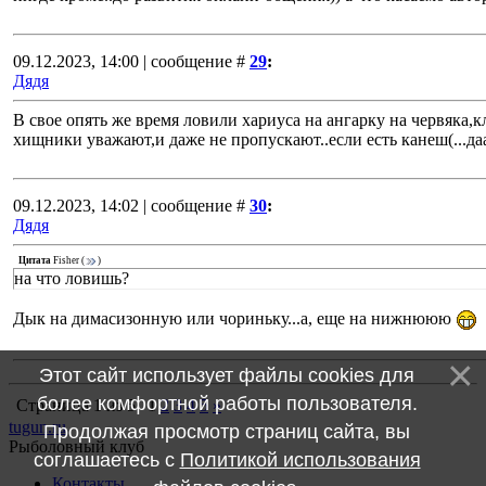
09.12.2023, 14:00 | сообщение #
29
:
Дядя
В свое опять же время ловили хариуса на ангарку на червяка,
хищники уважают,и даже не пропускают..если есть канеш(...да
09.12.2023, 14:02 | сообщение #
30
:
Дядя
Цитата
Fisher
(
)
на что ловишь?
Дык на димасизонную или чориньку...а, еще на нижнююю
Этот сайт использует файлы cookies для
более комфортной работы пользователя.
Страница
1
из
5
1
2
3
4
5
»
tugun.ru
Продолжая просмотр страниц сайта, вы
Рыболовный клуб
соглашаетесь с
Политикой использования
Контакты