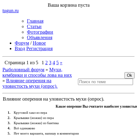
Ваша корзина пуста
tugun
.ru
Главная
Статьи
Фотографии
Объявления
Форум
/
Новое
Вход
Регистрация
Страница
1
из
5
1
2
3
4
5
»
Рыболовный форум
»
Мухи,
кембрики и способы лова на них
»
Влияние оперения на
уловистость мухи (опрос).
Влияние оперения на уловистость мухи (опрос).
Какое оперение Вы считаете наиболее уловистым
1
.
Круговой хакл из пера
2
.
Крылышки (ножки) из пера
3
.
Крылышки (ножки) из бантика
4
.
Всё одинаково
5
.
Нет моего варианта, напишу в комментарии