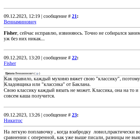
09.12.2023, 12:19 | сообщение #
21
:
Вениаминович
Fisher
, сейчас исправлю, извиняюсь. Точно не собирался зан
уж без них никак...
09.12.2023, 13:20 | сообщение #
22
:
Fisher
Цитата
Вениаминович
(
)
Как правило, каждый муховяз вяжет свою "классику", поэтому
Кладовщика или "классика" от Баклана.
Свою классику каждый вязать не может. Классика, она на то и
совсем каша получится.
09.12.2023, 13:26 | сообщение #
23
:
Никитос
На легкую поплавочку , когда взабродку ловил,практически вс
сравнении с оперенной, как уже выше писали, разницы не выяви