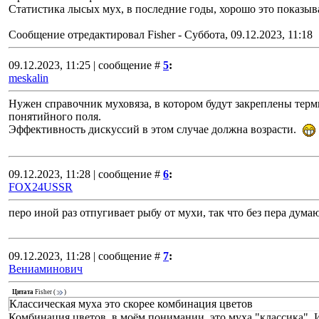
Статистика лысых мух, в последние годы, хорошо это показыва
Сообщение отредактировал
Fisher
-
Суббота, 09.12.2023, 11:18
09.12.2023, 11:25 | сообщение #
5
:
meskalin
Нужен справочник муховяза, в котором будут закреплены те
понятийного поля.
Эффективность дискуссий в этом случае должна возрасти.
09.12.2023, 11:28 | сообщение #
6
:
FOX24USSR
перо иной раз отпугивает рыбу от мухи, так что без пера дума
09.12.2023, 11:28 | сообщение #
7
:
Вениаминович
Цитата
Fisher
(
)
Классическая муха это скорее комбинация цветов
Комбинация цветов, в моём понимании, это муха "классика". И