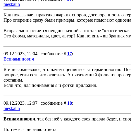
meskalin
Как показывает практика жарких споров, договоренность о т
Про оперение сразу были примеры, которые помогают однозна
Вторая часть остается неоднозначной - что такое "классическая
Это форма, материалы, цвет, автор? Как понять - выбранная му
09.12.2023, 12:04 | сообщение #
17
:
Вениаминович
Я и не сомневался, что начнут цепляться за терминологию. П
вопрос, если есть что ответить. А пятитомный фолиант про т
составим.
Если что, для понимания я и фотки приложил.
09.12.2023, 12:07 | сообщение #
18
:
meskalin
Вениаминович
, так без неё у каждого своя правда будет, и сп
По теме - я не знаю ответа.