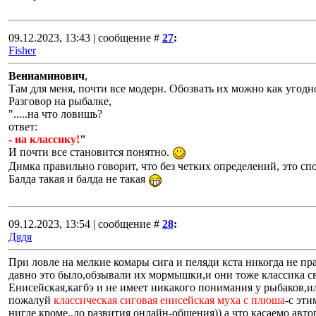
09.12.2023, 13:43 | сообщение #
27
:
Fisher
Вениаминович
,
Там для меня, почти все модерн. Обозвать их можно как угод
Разговор на рыбалке,
".....на что ловишь?
ответ:
- на классику!
"
И почти все становится понятно.
Димка правильно говорит, что без четких определений, это сп
Балда такая и балда не такая
09.12.2023, 13:54 | сообщение #
28
:
Дядя
При ловле на мелкие комары сига и пеляди кста никогда не пр
давно это было,обзывали их мормышки,и они тоже классика св
Енисейская,кагбэ и не имеет никакого понимания у рыбаков,и
пожалуй
классическая сиговая енисейская муха с плюша
-с эти
нигде кроме..до развития онлайн-общения)) а что касаемо автор