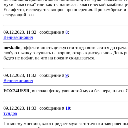
мухи "классика" или как ты написал - классической комбинац
Еслиф что, исследуется вопрос про оперения. Про кембрики и
следующий раз.
09.12.2023, 11:32 | сообщение #
8
:
Вениаминович
meskalin
, эффективность дискуссии тогда возвысится до срача
любую пьянку засушить на корню, открыв дискуссию - День ры
будто не пофиг, на что на поляну скидываться.
09.12.2023, 11:32 | сообщение #
9
:
Вениаминович
FOX24USSR
, выложи фотку уловистой мухи без пера, плизз. 
09.12.2023, 11:33 | сообщение #
10
:
тундра
По моему мнению, хакл придает мухе эстетически завершенный