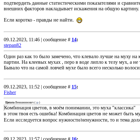
подтвердить данные статистическими показателями и сравнит
внешних факторов накладывает искажения на общую картину.
Если коротко - правды не найти.
09.12.2023, 11:46 | сообщение #
14
:
stepan82
Один раз как то было замечено, что клевало лучше на муху на 
партии. На клеевых мухах , перо в воде липло к телу мух, а не
Бывало что на самой ловчей мухе было всего несколько волоси
09.12.2023, 11:52 | сообщение #
15
:
Fisher
Цитата
Вениаминович
(
)
Комбинация цветов, в моём понимании, это муха "классика"
в этом твоя есть ошибка! Комбинация цветов не может быть м
Если исследуется вопрос нужности/ненужности, то и тема долж
09.12.2023, 11:57 | сообщение #
16
: