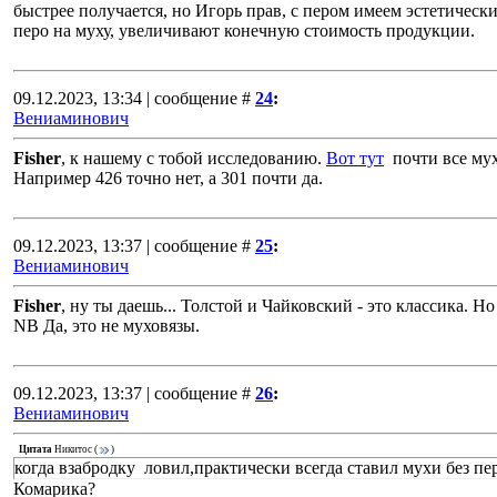
быстрее получается, но Игорь прав, с пером имеем эстетичес
перо на муху, увеличивают конечную стоимость продукции.
09.12.2023, 13:34 | сообщение #
24
:
Вениаминович
Fisher
, к нашему с тобой исследованию.
Вот тут
почти все мух
Например 426 точно нет, а 301 почти да.
09.12.2023, 13:37 | сообщение #
25
:
Вениаминович
Fisher
, ну ты даешь... Толстой и Чайковский - это классика. 
NB Да, это не муховязы.
09.12.2023, 13:37 | сообщение #
26
:
Вениаминович
Цитата
Никитос
(
)
когда взабродку ловил,практически всегда ставил мухи без пе
Комарика?