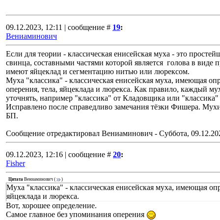
09.12.2023, 12:11 | сообщение #
19
:
Вениаминович
Если для теории - классическая енисейская муха - это простей
свинца, составными частями которой является голова в виде п
имеют яйцеклад и сегментацию нитью или люрексом.
Муха "классика" - классическая енисейская муха, имеющая о
оперения, тела, яйцеклада и люрекса. Как правило, каждый му
уточнять, например "классика" от Кладовщика или "классика" 
Исправлено после справедливо замечания тёзки Фишера. Мухи у
БП.
Сообщение отредактировал
Вениаминович
-
Суббота, 09.12.20
09.12.2023, 12:16 | сообщение #
20
:
Fisher
Цитата
Вениаминович
(
)
Муха "классика" - классическая енисейская муха, имеющая о
яйцеклада и люрекса.
Вот, хорошее определение.
Самое главное без упоминания оперения