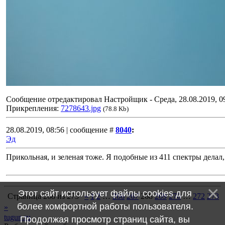
Сообщение отредактировал
Настройщик
-
Среда, 28.08.2019, 0
Прикрепления:
7278643.jpg
(78.8 Kb)
28.08.2019, 08:56 | сообщение #
8040
:
Эд
Прикольная, и зеленая тоже. Я подобные из 411 спектры делал,
Этот сайт использует файлы cookies для
Страница
268
из
273
«
1
2
…
266
267
268
269
270
…
272
273
более комфортной работы пользователя.
»
tugun.ru
Продолжая просмотр страниц сайта, вы