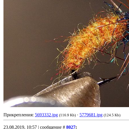
Прикрепления:
5693332.jpg
·
5779681.jpg
(116.9 Kb)
(124.5 Kb)
23.08.2019, 10:57 | сообщение #
8027
: