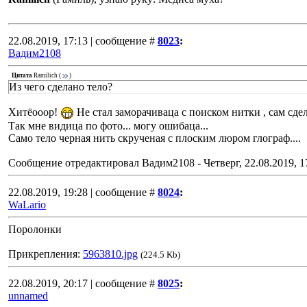
22.08.2019, 17:13 | сообщение #
8023
:
Вадим2108
Цитата
Ramilich
(
)
Из чего сделано тело?
Хитёооор!
Не стал заморачиваца с поиском нитки , сам сде
Так мне видица по фото... могу ошибаца...
Само тело черная нить скрученая с плоским люром глограф....
Сообщение отредактировал
Вадим2108
-
Четверг, 22.08.2019, 1
22.08.2019, 19:28 | сообщение #
8024
:
WaLario
Поролонки
Прикрепления:
5963810.jpg
(224.5 Kb)
22.08.2019, 20:17 | сообщение #
8025
:
unnamed