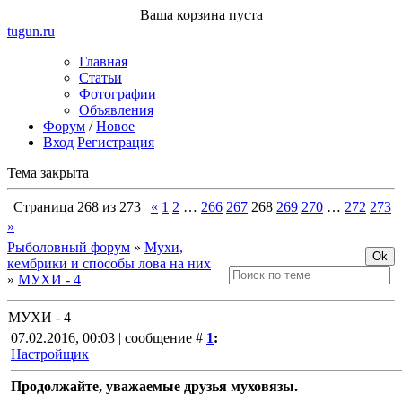
Ваша корзина пуста
tugun
.ru
Главная
Статьи
Фотографии
Объявления
Форум
/
Новое
Вход
Регистрация
Тема закрыта
Страница
268
из
273
«
1
2
…
266
267
268
269
270
…
272
273
»
Рыболовный форум
»
Мухи,
кембрики и способы лова на них
»
МУХИ - 4
МУХИ - 4
07.02.2016, 00:03 | сообщение #
1
:
Настройщик
Продолжайте, уважаемые друзья муховязы.