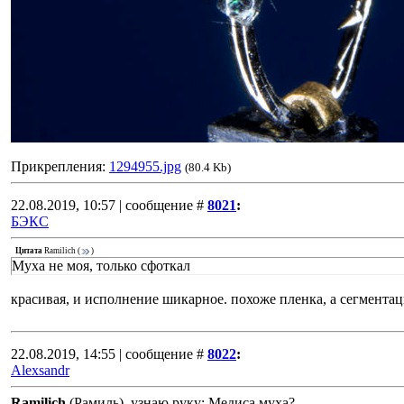
Прикрепления:
1294955.jpg
(80.4 Kb)
22.08.2019, 10:57 | сообщение #
8021
:
БЭКС
Цитата
Ramilich
(
)
Муха не моя, только сфоткал
красивая, и исполнение шикарное. похоже пленка, а сегментац
22.08.2019, 14:55 | сообщение #
8022
:
Alexsandr
Ramilich
(Рамиль), узнаю руку: Медиса муха?