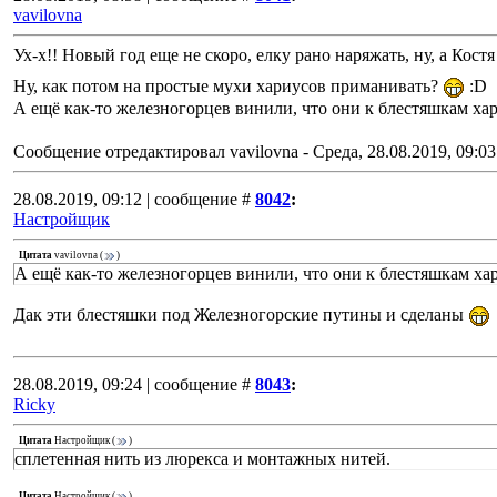
vavilovna
Ух-х!! Новый год еще не скоро, елку рано наряжать, ну, а Кост
Ну, как потом на простые мухи хариусов приманивать?
:D
А ещё как-то железногорцев винили, что они к блестяшкам ха
Сообщение отредактировал
vavilovna
-
Среда, 28.08.2019, 09:03
28.08.2019, 09:12 | сообщение #
8042
:
Настройщик
Цитата
vavilovna
(
)
А ещё как-то железногорцев винили, что они к блестяшкам ха
Дак эти блестяшки под Железногорские путины и сделаны
28.08.2019, 09:24 | сообщение #
8043
:
Ricky
Цитата
Настройщик
(
)
сплетенная нить из люрекса и монтажных нитей.
Цитата
Настройщик
(
)