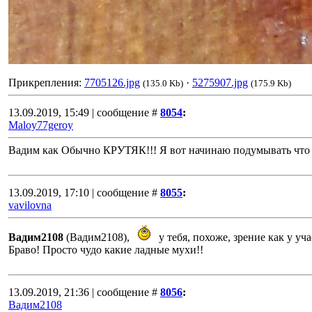
Прикрепления:
7705126.jpg
·
5275907.jpg
(135.0 Kb)
(175.9 Kb)
13.09.2019, 15:49 | сообщение #
8054
:
Maloy77geroy
Вадим как Обычно КРУТЯК!!! Я вот начинаю подумывать что 
13.09.2019, 17:10 | сообщение #
8055
:
vavilovna
Вадим2108
(Вадим2108),
у тебя, похоже, зрение как у у
Браво! Просто чудо какие ладные мухи!!
13.09.2019, 21:36 | сообщение #
8056
:
Вадим2108