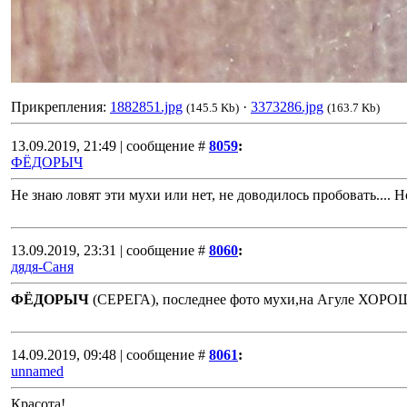
Прикрепления:
1882851.jpg
·
3373286.jpg
(145.5 Kb)
(163.7 Kb)
13.09.2019, 21:49 | сообщение #
8059
:
ФЁДОРЫЧ
Не знаю ловят эти мухи или нет, не доводилось пробовать.... Н
13.09.2019, 23:31 | сообщение #
8060
:
дядя-Саня
ФЁДОРЫЧ
(СЕРЕГА), последнее фото мухи,на Агуле ХОРО
14.09.2019, 09:48 | сообщение #
8061
:
unnamed
Красота!