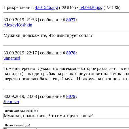
Прикрепления:
4301546.jpg
·
5939436.jpg
(128.8 Kb)
(134.1 Kb)
30.09.2019, 21:53 | сообщение #
8077
:
AlexeyKoshkin
Мужики, подскажите, Что имитирует сопля?
30.09.2019, 22:17 | сообщение #
8078
:
unnamed
Тоже интересно! Думал что насекомое которое разлагается в во
на видео ) как один рыбак на реках хариуса ловит на комок в
шерсти после загиба как еще 1 муха. И закручена в конце как 
30.09.2019, 23:08 | сообщение #
8079
:
Леоныч
Цитата
AlexeyKoshkin
(
)
Мужики, подскажите, Что имитирует сопля?
Цитата
unnamed
(
)