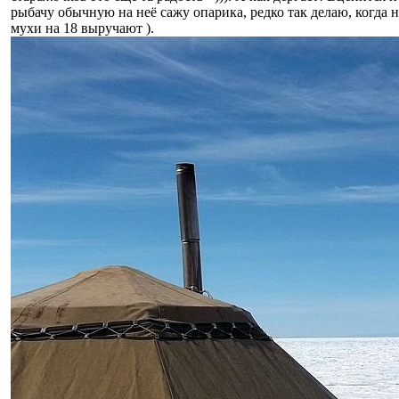
рыбачу обычную на неё сажу опарика, редко так делаю, когда 
мухи на 18 выручают ).