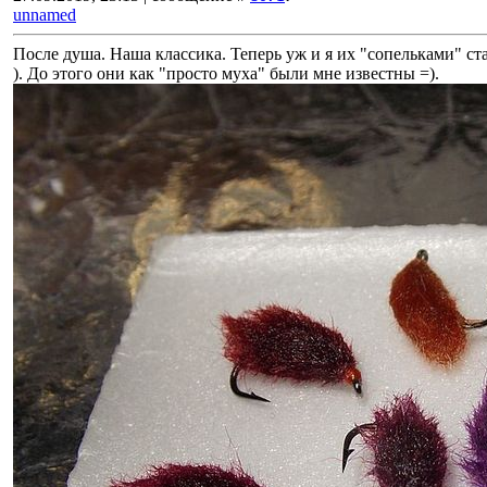
unnamed
После душа. Наша классика. Теперь уж и я их "сопельками" ст
). До этого они как "просто муха" были мне известны =).