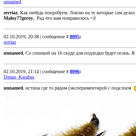
unnamed
serriaz
, Как нибудь попробуем. Ловлю на те которые сам делал 
Maloy77geroy
, Рад что вам понравилось =)!
02.10.2019, 20:38 | сообщение #
8095
:
serriaz
unnamed
, Со спинкой на 16 скуде для подледки будет огонь. Я
02.10.2019, 21:14 | сообщение #
8096
:
Dimas_Karabas
unnamed
, истина где то рядом (экспериментируй с подслоем