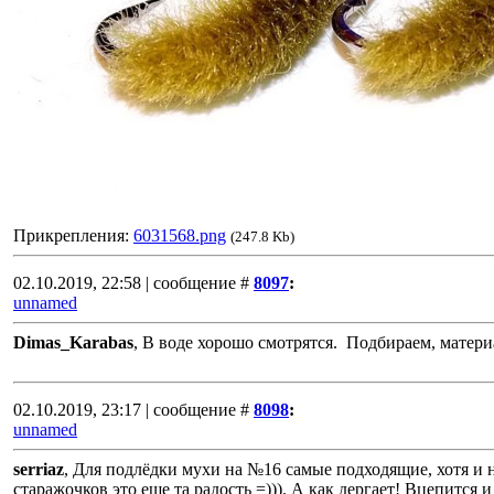
Прикрепления:
6031568.png
(247.8 Kb)
02.10.2019, 22:58 | сообщение #
8097
:
unnamed
Dimas_Karabas
, В воде хорошо смотрятся. Подбираем, материа
02.10.2019, 23:17 | сообщение #
8098
:
unnamed
serriaz
, Для подлёдки мухи на №16 самые подходящие, хотя и на
старажочков это еще та радость =))). А как дергает! Вцепится 