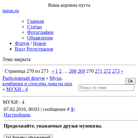
Ваша корзина пуста
tugun
.ru
Главная
Статьи
Фотографии
Объявления
Форум
/
Новое
Вход
Регистрация
Тема закрыта
Страница
270
из
273
«
1
2
…
268
269
270
271
272
273
»
Рыболовный форум
»
Мухи,
кембрики и способы лова на них
»
МУХИ - 4
МУХИ - 4
07.02.2016, 00:03 | сообщение #
1
:
Настройщик
Продолжайте, уважаемые друзья муховязы.