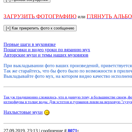
ЗАГРУЗИТЬ ФОТОГРАФИЮ
ГЛЯНУТЬ АЛЬБ
или
Первые шаги в муховязке
Пошаговки и видео уроки по вязанию мух
Авторские мухи и темы наших муховязов
При выкладывании фото ваших произведений, приветствуется 
Так же старайтесь, что бы фото было по возможности в прилич
Выкладывайте фото мух, на котором видно качество исполнения
Так уж традиционно сложилось, что в данную тему, в большинстве своем, 
ихтиофауны в толще воды. Для эстетов и гурманов ловли на верховую "сух
Нахлыстовые мухи
27.09.2019, 23:13 | сообщение #
8071
: