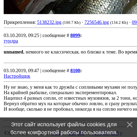
Прикрепления:
5138232.jpg
·
7256546.jpg
·
09
(100.7 Kb)
(134.2 Kb)
03.10.2019, 09:25 | сообщение #
8099
:
тундра
unnamed
, немного не классическая, но близко к теме. Во врем
03.10.2019, 09:47 | сообщение #
8100
:
Настройщик
Ну не знаю, у меня как то дружба с сопливыми мухами не полу
На крайней рыбалке, специально эксперементировал.
Нацепил 4 разных сопли, от известных муховязов, за 2 тони, н
Вернул обратно мух на которые обычно ловлю, и сразу результа
И вообще, сколько я не пробовал, никогда я на соплю ничего н
Этот сайт использует файлы cookies для
более комфортной работы пользователя.
Страница
270
из
273
«
1
2
…
268
269
270
271
272
273
»