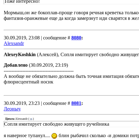
Тоже интересно!
Мормыш,он же бокоплав-проще говоря речная креветка только 
фантазия-оранжевые еще да когда замерзнут иди сварятся в же
30.09.2019, 23:08 | сообщение #
8080
:
Alexsandr
AlexeyKoshkin
(Алексей), Сопля имитирует свободно живуще
Добавлено
(30.09.2019, 23:19)
---------------------------------------------
А вообще не обязательно должна быть точная имитация обязат
флюрисцентный носик
30.09.2019, 23:23 | сообщение #
8081
:
Леоныч
Цитата
Alexsandr
(
)
Сопля имитирует свободно живущего ручейника
я наверное тупанул....
блин рыбачил сколько -и домики пот