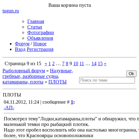
Ваша корзина пуста
tugun
.ru
Главная
Статьи
Фотографии
Объявления
Форум
/
Новое
Вход
Регистрация
Страница
9
из
15
«
1
2
…
7
8
9
10
11
…
14
15
»
Рыболовный форум
»
Надувные,
гребные, разборные судна,
катамараны, плоты
»
ПЛОТЫ
ПЛОТЫ
04.11.2012, 11:24 | сообщение #
1
:
-АП-
Посмотрел тему"Лодки,катамараны,плоты" и обнаружил, что п
маленькой темки про рыбацкий плотик.
Надо этот пробел восполнить ибо она настолько многогранна,
более, что Красноярцы основоположники