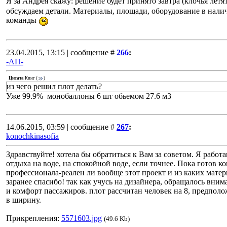
Я за Андрея скажу: решение будет принято завтра (клочья летя
обсуждаем детали. Материалы, площади, оборудование в налич
команды
23.04.2015, 13:15 | сообщение #
266
:
-АП-
Цитата
Кинг
(
)
из чего решил плот делать?
Уже 99.9% монобаллоны 6 шт обьемом 27.6 м3
14.06.2015, 03:59 | сообщение #
267
:
konochkinasofia
Здравствуйте! хотела бы обратиться к Вам за советом. Я рабо
отдыха на воде, на спокойной воде, если точнее. Пока готов 
профессионала-реален ли вообще этот проект и из каких матер
заранее спасибо! так как учусь на дизайнера, обращалось вн
и комфорт пассажиров. плот рассчитан человек на 8, предполо
в ширину.
Прикрепления:
5571603.jpg
(49.6 Kb)