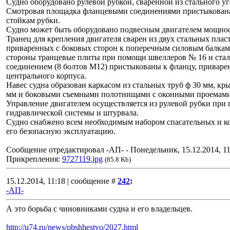
Судно оборудовано рулевой рубкой, сваренной из стального у
Смотровая площадка фланцевыми соединениями пристыкована
стойкам рубки.
Судно может быть оборудовано подвесным двигателем мощност
Транец для крепления двигателя сварен из двух стальных пла
приваренных с боковых сторон к поперечным силовым балкам
стороны транцевые плиты при помощи швеллеров № 16 и стал
соединением (8 болтов М12) пристыкованы к фланцу, приваре
центрального корпуса.
Навес судна образован каркасом из стальных труб ф 30 мм, к
мм и боковыми съемными полотнищами с оконными проемами
Управление двигателем осуществляется из рулевой рубки при
гидравлической системы и штурвала.
Судно снабжено всем необходимым набором спасательных и к
его безопасную эксплуатацию.
Сообщение отредактировал
-АП-
-
Понедельник, 15.12.2014, 11
Прикрепления:
9727119.jpg
(85.8 Kb)
15.12.2014, 11:18 | сообщение #
242
:
-АП-
А это борьба с чиновниками судна и его владельцев.
http://u74.ru/news/obshhestvo/2027.html