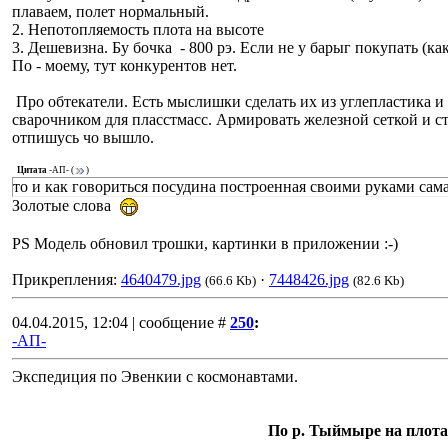
плаваем, полет нормальный.
2. Непотопляемость плота на высоте
3. Дешевизна. Бу бочка - 800 рэ. Если не у барыг покупать (ка
По - моему, тут конкурентов нет.
Про обтекатели. Есть мыслишки сделать их из углепластика и
сварочником для пласстмасс. Армировать железной сеткой и с
отпишусь чо вышло.
Цитата
-АП-
(
)
то и как говориться посудина построенная своими руками сама
Золотые слова
PS Модель обновил трошки, картинки в приложении :-)
Прикрепления:
4640479.jpg
·
7448426.jpg
(66.6 Kb)
(82.6 Kb)
04.04.2015, 12:04 | сообщение #
250
:
-АП-
Экспедиция по Эвенкии с космонавтами.
По р. Тыймыре на плота