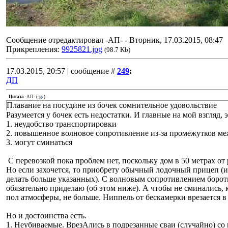
Сообщение отредактировал
-АП-
-
Вторник, 17.03.2015, 08:47
Прикрепления:
9925821.jpg
(98.7 Kb)
17.03.2015, 20:57 | сообщение #
249
:
ДП
Цитата
-АП-
(
)
Плавание на посудине из бочек сомнительное удовольствие
Разумеется у бочек есть недостатки. И главные на мой взгляд, 
1. неудобство транспортировки
2. повышенное волновое сопротивление из-за промежутков ме
3. могут сминаться
С перевозкой пока проблем нет, поскольку дом в 50 метрах от ре
Но если захочется, то приобрету обычный лодочный прицеп (им
делать больше указанных). С волновым сопротивлением бороть
обязательно приделаю (об этом ниже). А чтобы не сминались, к
пол атмосферы, не больше. Ниппель от бескамерки врезается в 
Но и достоинства есть.
1. Неубиваемые. ВрезАлись в подрезанные сваи (случайно) со в