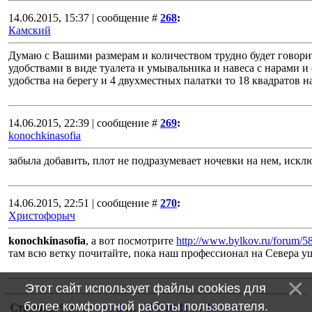
14.06.2015, 15:37 | сообщение #
268
:
Камский
Думаю с Вашими размерам и количеством трудно будет говорит
удобствами в виде туалета и умывальника и навеса с нарами и 
удобства на берегу и 4 двухместных палатки то 18 квадратов на 
14.06.2015, 22:39 | сообщение #
269
:
konochkinasofia
забыла добавить, плот не подразумевает ночевки на нем, иск
14.06.2015, 22:51 | сообщение #
270
:
Христофорыч
konochkinasofia
, а вот посмотрите
http://www.bylkov.ru/forum/
там всю ветку почитайте, пока наш профессионал на Севера у
Этот сайт использует файлы cookies для
более комфортной работы пользователя.
Страница
9
из
15
«
1
2
…
7
8
9
10
11
…
14
15
»