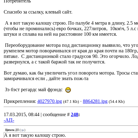
Потребитель
Спасибо за ссылку, клевый сайт.
А я вот такую калошу строю. По палубе 4 метра в длину, 2.5 
(чтобы не проминались) евро бочках, 227литров, 10км\ч, 5 л.
штуки и сплава на ней на расстояние 100 км имеется.
Переоборудование мотора под дистанционку выявило, что уго
румпелем мотор поворачивался от края до края почти на 180гр
пятаке. С дистанционкой стало градусов 90. Это огорчило. Лод
развернулся, а с такой баржой так не получится.
Вот думаю, как бы увеличить угол поворота мотора. Тросы ст
заморачивался если , дайте знать пож-та
Зэ бэст регардс май фрэндс
Прикрепления:
4027970.jpg
·
8864281.jpg
(47.1 Kb)
(54.4 Kb)
17.03.2015, 08:44 | сообщение #
248
:
-АП-
Цитата
ДП
(
)
А я вот такую калошу строю.