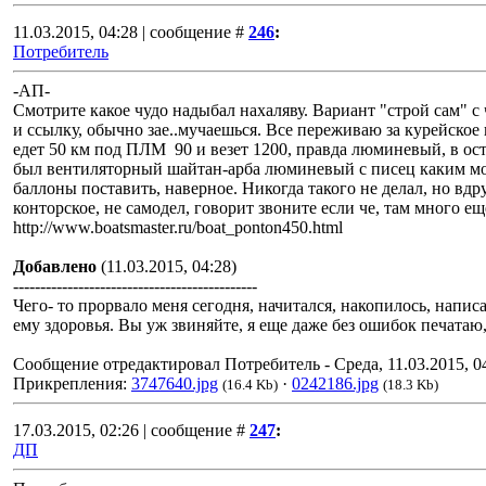
11.03.2015, 04:28 | сообщение #
246
:
Потребитель
-АП-
Смотрите какое чудо надыбал нахаляву. Вариант "строй сам" 
и ссылку, обычно зае..мучаешься. Все переживаю за курейское 
едет 50 км под ПЛМ 90 и везет 1200, правда люминевый, в ос
был вентиляторный шайтан-арба люминевый с писец каким м
баллоны поставить, наверное. Никогда такого не делал, но вдр
конторское, не самодел, говорит звоните если че, там много ещ
http://www.boatsmaster.ru/boat_ponton450.html
Добавлено
(11.03.2015, 04:28)
---------------------------------------------
Чего- то прорвало меня сегодня, начитался, накопилось, написа
ему здоровья. Вы уж звиняйте, я еще даже без ошибок печатаю,
Сообщение отредактировал
Потребитель
-
Среда, 11.03.2015, 0
Прикрепления:
3747640.jpg
·
0242186.jpg
(16.4 Kb)
(18.3 Kb)
17.03.2015, 02:26 | сообщение #
247
:
ДП