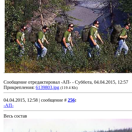
.
Сообщение отредактировал
-АП-
-
Суббота, 04.04.2015, 12:57
Прикрепления:
6139803.jpg
(119.4 Kb)
04.04.2015, 12:58 | сообщение #
256
:
-АП-
Весь состав