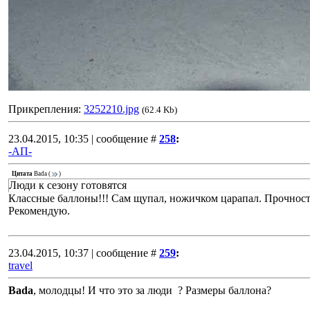
Прикрепления:
3252210.jpg
(62.4 Kb)
23.04.2015, 10:35 | сообщение #
258
:
-АП-
Цитата
Bada
(
)
Люди к сезону готовятся
Классные баллоны!!! Сам щупал, ножичком царапал. Прочность
Рекомендую.
23.04.2015, 10:37 | сообщение #
259
:
travel
Bada
, молодцы! И что это за люди ? Размеры баллона?