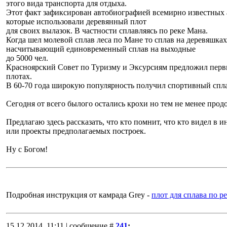
этого вида транспорта для отдыха.
Этот факт зафиксирован автобиографией всемирно известных
которые использовали деревянный плот
для своих вылазок. В частности сплавляясь по реке Мана.
Когда шел молевой сплав леса по Мане то сплав на деревяшка
насчитывающий единовременный сплав на выходные
до 5000 чел.
Красноярский Совет по Туризму и Эксурсиям предложил пер
плотах.
В 60-70 года широкую популярность получил спортивный спла
Сегодня от всего былого остались крохи но тем не менее прод
Предлагаю здесь рассказать, что кто помнит, что кто видел в и
или проекты предполагаемых построек.
Ну с Богом!
Подробная инструкция от камрада Grey -
плот для сплава по р
15.12.2014, 11:11 | сообщение #
241
: