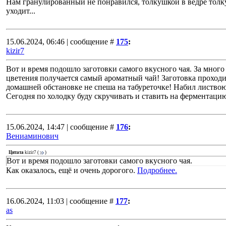
Нам гранулированный не понравился, толкушкой в ведре толку,
уходит...
15.06.2024, 06:46 | сообщение #
175
:
kizir7
Вот и время подошло заготовки самого вкусного чая. За много 
цветения получается самый ароматный чай! Заготовка проход
домашней обстановке не спеша на табуреточке! Набил листвою 
Сегодня по холодку буду скручивать и ставить на ферментацию
15.06.2024, 14:47 | сообщение #
176
:
Вениаминович
Цитата
kizir7
(
)
Вот и время подошло заготовки самого вкусного чая.
Как оказалось, ещё и очень дорогого.
Подробнее.
16.06.2024, 11:03 | сообщение #
177
:
as