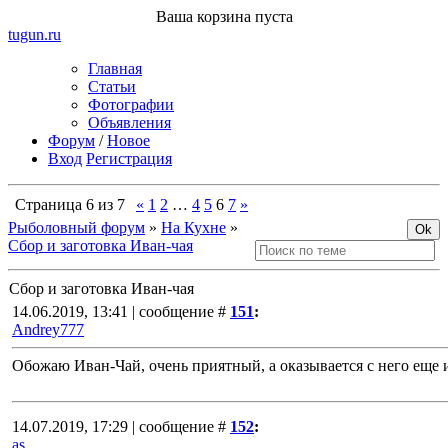
Ваша корзина пуста
tugun
.ru
Главная
Статьи
Фотографии
Объявления
Форум
/
Новое
Вход
Регистрация
Страница
6
из
7
«
1
2
…
4
5
6
7
»
Рыболовный форум
»
На Кухне
»
Сбор и заготовка Иван-чая
Сбор и заготовка Иван-чая
14.06.2019, 13:41 | сообщение #
151
:
Andrey777
Обожаю Иван-Чай, очень приятный, а оказывается с него еще и
14.07.2019, 17:29 | сообщение #
152
:
as