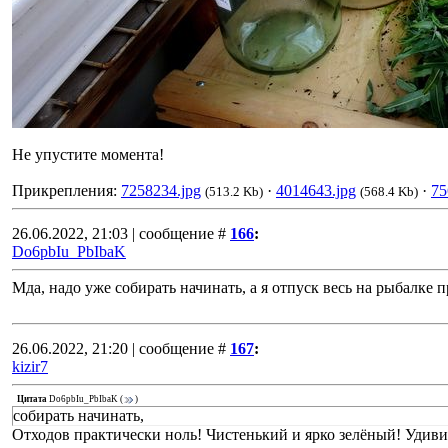
Не упустите момента!
Прикрепления:
7258234.jpg
·
4014643.jpg
·
75
(513.2 Kb)
(568.4 Kb)
26.06.2022, 21:03 | сообщение #
166
:
Do6pbIu_PbIbaK
Мда, надо уже собирать начинать, а я отпуск весь на рыбалке п
26.06.2022, 21:20 | сообщение #
167
:
kizir7
Цитата
Do6pbIu_PbIbaK
(
)
собирать начинать,
Отходов практически ноль! Чистенький и ярко зелёный! Удивит