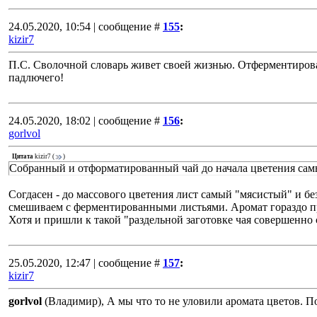
24.05.2020, 10:54 | сообщение #
155
:
kizir7
П.С. Сволочной словарь живет своей жизнью. Отферментиров
падлючего!
24.05.2020, 18:02 | сообщение #
156
:
gorlvol
Цитата
kizir7
(
)
Собранный и отформатированный чай до начала цветения са
Согдасен - до массового цветения лист самый "мясистый" и б
смешиваем с ферментированными листьями. Аромат гораздо п
Хотя и пришли к такой "раздельной заготовке чая совершенно с
25.05.2020, 12:47 | сообщение #
157
:
kizir7
gorlvol
(Владимир), А мы что то не уловили аромата цветов. По