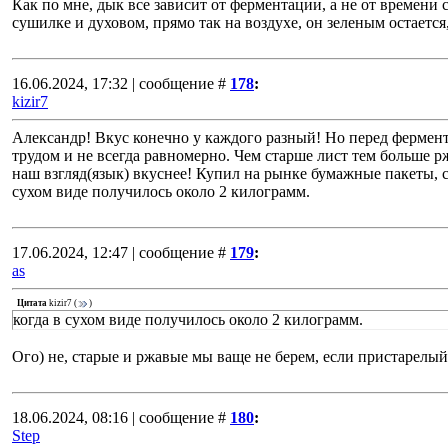
Как по мне, дык все зависит от ферментации, а не от времени 
сушилке и духовом, прямо так на воздухе, он зеленым остается
16.06.2024, 17:32 | сообщение #
178
:
kizir7
Александр! Вкус конечно у каждого разный! Но перед фермент
трудом и не всегда равномерно. Чем старше лист тем больше 
наш взгляд(язык) вкуснее! Купил на рынке бумажные пакеты, се
сухом виде получилось около 2 килограмм.
17.06.2024, 12:47 | сообщение #
179
:
as
Цитата
kizir7
(
)
когда в сухом виде получилось около 2 килограмм.
Ого) не, старые и ржавые мы ваще не берем, если пристарелый 
18.06.2024, 08:16 | сообщение #
180
:
Step