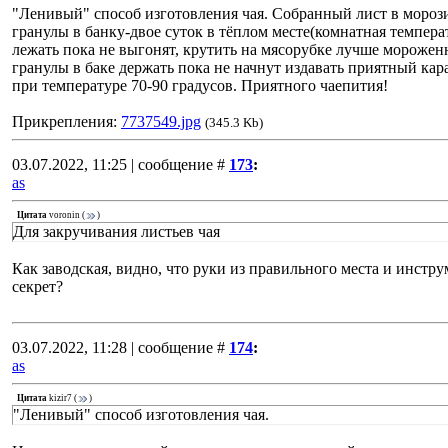
"Ленивый" способ изготовления чая. Собранный лист в морози
гранулы в банку-двое суток в тёплом месте(комнатная темпера
лежать пока не выгонят, крутить на мясорубке лучше мороженны
гранулы в баке держать пока не начнут издавать приятный кар
при температуре 70-90 градусов. Приятного чаепития!
Прикрепления:
7737549.jpg
(345.3 Kb)
03.07.2022, 11:25 | сообщение #
173
:
as
Цитата
voronin
(
)
Для закручивания листьев чая
Как заводская, видно, что руки из правильного места и инстру
секрет?
03.07.2022, 11:28 | сообщение #
174
:
as
Цитата
kizir7
(
)
"Ленивый" способ изготовления чая.