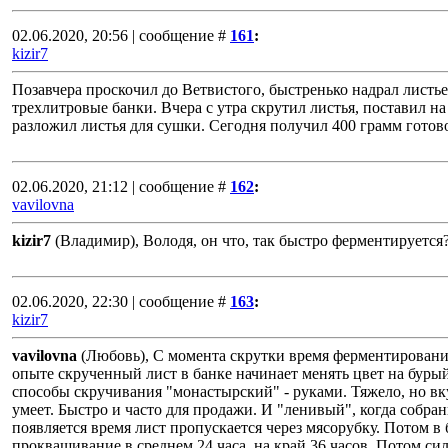
02.06.2020, 20:56 | сообщение #
161
:
kizir7
Позавчера проскочил до Ветвистого, быстренько надрал листь
трехлитровые банки. Вчера с утра скрутил листья, поставил н
разложил листья для сушки. Сегодня получил 400 грамм готово
02.06.2020, 21:12 | сообщение #
162
:
vavilovna
kizir7
(Владимир), Володя, он что, так быстро ферментируется?
02.06.2020, 22:30 | сообщение #
163
:
kizir7
vavilovna
(Любовь), С момента скрутки время ферментировани
опыте скрученный лист в банке начинает менять цвет на буры
способы скручивания "монастырский" - руками. Тяжело, но в
умеет. Быстро и часто для продажи. И "ленивый", когда собра
появляется время лист пропускается через мясорубку. Потом 
проквашивание в среднем 24 часа, на край 36 часов. Потом сил