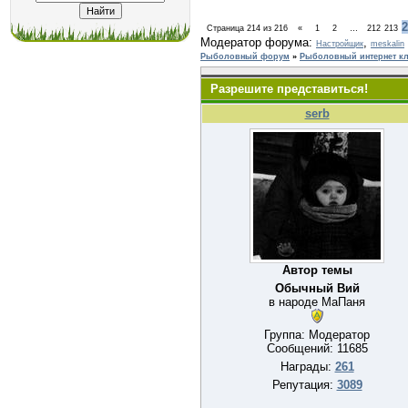
2
Страница
214
из
216
«
1
2
…
212
213
Модератор форума:
,
Настройщик
meskalin
Рыболовный форум
»
Рыболовный интернет кл
Разрешите представиться!
serb
Автор темы
Обычный Вий
в народе МаПаня
Группа: Модератор
Сообщений:
11685
Награды:
261
Репутация:
3089