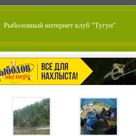
Рыболовный интернет клуб "Тугун"