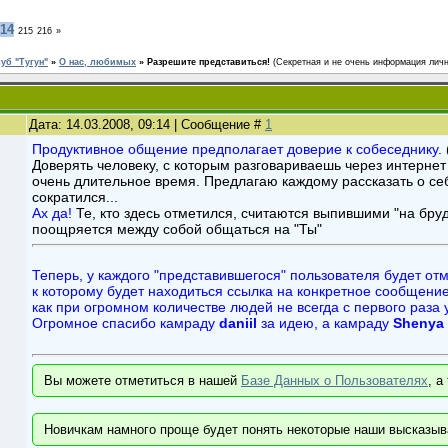
14
215
216
»
уб "Тугун"
»
О нас, любимых
»
Разрешите представиться!
(Секретная и не очень информация лично
Дата: 14.03.2008, 09:14 | Сообщение #
1
Продуктивное общение предполагает доверие к собеседнику.
Доверять человеку, с которым разговариваешь через интернет
очень длительное время. Предлагаю каждому рассказать о себе
сократился...
Ах да!
Те, кто здесь отметился, считаются выпившими "на бруд
поощряется между собой общаться на "Ты"
Теперь, у каждого "представившегося" пользователя будет отм
к которому будет находиться ссылка на конкретное сообщение 
как при огромном количестве людей не всегда с первого раза 
Огромное спасибо камраду
daniil
за идею, а камраду
Shenya
Вы можете отметиться в нашей
Базе Данных о Пользователях
, а
Новичкам намного проще будет понять некоторые наши высказыв