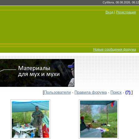
Суббота, 08.08.2026, 06:12
Вход
|
Регистрация
Новые сообщения форума
[
Пользователи
·
Правила форума
·
Поиск
·
(?)
]