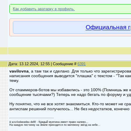
Как добавить аватарку в профиль.
Официальная г
Дата: 13.12.2024, 12:55 | Сообщение #
6391
vavilovna
, а там так и сделано. Для только что зарегистриро
написания сообщения выводится "плашка" с текстом - "Так как 
тему.
От спаммеров-ботов мы избавились - это 100% (Помнишь же ка
сообщение тысячами?) Теперь не надо бегать по форуму и у
Ну понятно, что не все хотят знакомиться. Кто-то может не сра
антиспам решений получилось... Не без недостатков, конечно
iii ʁɔvʎнdǝʚǝdǝu dиW - Каждый мужчина имеет право налево...
На каждую песчинку на Земле приходится по миллиону звёзд на небе...