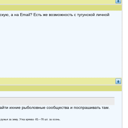
скую, а на Email? Есть же возможность с тугунской личной
найти ихние рыболовные сообщества и поспрашивать там.
 ружья за зиму. Утка кряква -81---76 шт. за осень.