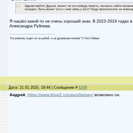
Здравствуйте! Друзья, может ли кто-нибудь помочь, пытаюсь найти возможн
заходил, быть может есть с ним связь у кого? Буду признателен за помощ
Я нашёл какой-то не очень хороший знак. В 2023-2024 годах 
Александра Рублева.
“На рыбалку ходят не за рыбой, а за душевным покоем” © Нил Гейман
Дата: 21.01.2025, 18:44 | Сообщение #
6399
Андрей
,
https://www.drive2.ru/users/tepsey/
возможно он.