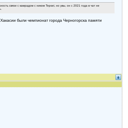
ость связи с камрадом с ником Tepsei, но увы, он с 2021 года в чат не
ь.
в Хакасии были чемпионат города Черногорска памяти