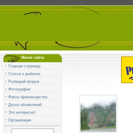
Меню сайта
Главная страница
Статьи о рыбалке
Рыбацкий форум
Фотографии
Факты браконьерства
Доска объявлений
Это интересно!
Организации