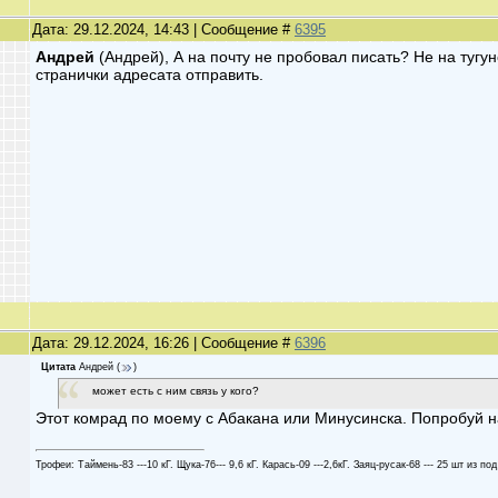
Дата: 29.12.2024, 14:43 | Сообщение #
6395
Андрей
(Андрей), А на почту не пробовал писать? Не на тугун
странички адресата отправить.
Дата: 29.12.2024, 16:26 | Сообщение #
6396
Цитата
Андрей
(
)
может есть с ним связь у кого?
Этот комрад по моему с Абакана или Минусинска. Попробуй 
Трофеи: Таймень-83 ---10 кГ. Щука-76--- 9,6 кГ. Карась-09 ---2,6кГ. Заяц-русак-68 --- 25 шт из под