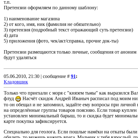
т.п.
Претензии оформляем по данному шаблону:
1) наименование магазина
2) от кого, имя, ник (фамилия не обязательно)
3) претензия (подробный текст отражающий суть претензии)
4) дата
5) приложения (фото, чек/акт/справка, прочие док-ты)
Претензии размещаются только личные, сообщения от аноним 
будут удаляться
05.06.2010, 21:30 | сообщение #
91
:
Кладовщик
Только что приехали с моря с "князем тьмы" как выразился Вал
флуд
Насчёт скидок Андрей Иваныч расписал под моим ник
то он обещал и не запомнил, задайте ему вопросы при личной 
на определённые группы товаров поясняю. Если товар куплен 
установлен минимальный барыш, то и скидка будет минимальная
карте покупка зафиксируется.
Специально для геолога. Если пошлые намёки на откаты были 
обидеть, то можешь нажить врага. Мальчик у тебя взрослый, п