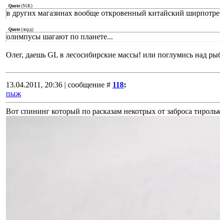
Quote
(
NiK
)
в других магазинах вообще откровенный китайский ширпотр
Quote
(
лорд
)
олимпусы шагают по планете...
Олег, даешь GL в лесосибирские массы! или поглумись над рыба
13.04.2011, 20:36 | сообщение #
118
:
пыж
Вот спининг который по расказам некотрых от заброса тирольк