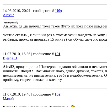
14.06.2010, 20:21 | сообщение #
100
:
Alex52
Quote
(
Малой
)
AnToxin, да ,да замечал тоже такое !!!что их пока позовешь,врем
Честно сказать , я лишний раз в этот магазин заходить не хочу
рыбалки, прождал продавца 15 минут ( он обучал другого прод
11.07.2010, 16:36 | сообщение #
101
:
Blesna13
Alex52
, продавцов на Шахтеров, недавно обвинили в некомпет
личности! Люди! Я Вас многих знаю, давно дружим, хочется, ч
некомпетентна, не внимательна, груба и недоброжелательна. 
проблему, скорее похоже на клевету.
11.07.2010, 19:48 | сообщение #
102
:
Малой