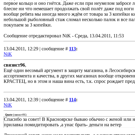
первое кольцо и оно гнётся. Даже если при неумелом забросе л
блесне ни что немешает продолжать свой полёт даже под ноги 
вообще ребята мы иногда много ждём от товара за 3 копейки к
небольшой рыболовный стаж сломал несколько палок и все па
покупаем за 3 копейки.
Сообщение отредактировал
NiK
-
Среда, 13.04.2011, 11:53
13.04.2011, 12:29 | сообщение #
113
:
NiK
связист96
,
Ещё один весомый аргумент в защиту магазина, в Лесосибирс
ассортимента и качества, в других магазинах вообще открове
КРАСТЕЦ, но в этом и наша вина есть, т.к. спрос рождает пре
13.04.2011, 12:39 | сообщение #
114
:
NiK
Quote
(
связист96
)
Спасибо за совет! В Красноярске бываю обычно с женой или 
прилавка помидитировать ,а унас брать- деньги на ветер