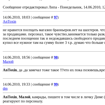
Сообщение отредактировал
Липа
-
Понедельник, 14.06.2010, 1
14.06.2010, 18:03 | сообщение #
97
:
AnToxin
не нравится посещать магазин браоньеров.нет на шахтеров. чт
за продавцами. персонал, такое чувство,занимается только ра
последнем посещении так и недождавшись свободного продавц
купил все нужное там на сумму более 3 т.р. думаю что больше
14.06.2010, 18:56 | сообщение #
98
:
Малой
AnToxin
, да ,да замечал тоже такое !!!что их пока позовешь,вре
14.06.2010, 19:33 | сообщение #
99
:
dm
AnToxin
,
Малой
, камрады, пишите в том числе в личку Диме 
реагируют по персоналу.