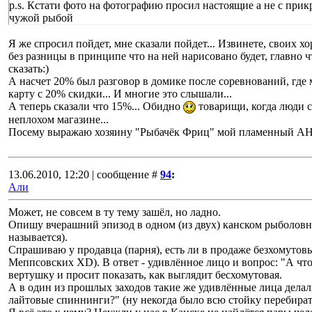
p.s. Кстати фото на фотографию просил настоящие а не с при
чужой рыбой
Я же спросил пойдет, мне сказали пойдет... Извинете, своих хо
без разницы в принципе что на ней нарисовано будет, главно ч
сказать:)
А насчет 20% был разговор в домике после соревнований, где 
карту с 20% скидки... И многие это слышали...
А теперь сказали что 15%... Обидно
товарищи, когда люди с
неплохом магазине...
Посему выражаю хозяину "Рыбачёк Фриц" мой пламенный 
13.06.2010, 12:20 | сообщение #
94
:
Али
Может, не совсем в ту тему зашёл, но ладно.
Опишу вчерашний эпизод в одном (из двух) канском рыболовн
называется).
Спрашиваю у продавца (парня), есть ли в продаже безхомутовы
Меппсовских XD). В ответ - удивлённое лицо и вопрос: "А что
вертушку и просит показать, как выглядит бесхомутовая.
А в один из прошлых заходов такие же удивлённые лица делали
лайтовые спиннинги?" (ну некогда было всю стойку перебират