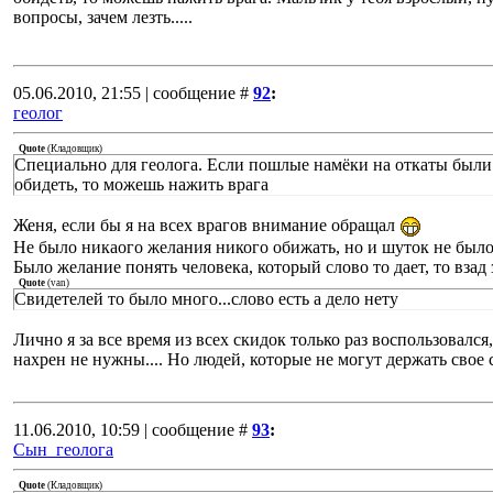
вопросы, зачем лезть.....
05.06.2010, 21:55 | сообщение #
92
:
геолог
Quote
(
Кладовщик
)
Специально для геолога. Если пошлые намёки на откаты были
обидеть, то можешь нажить врага
Женя, если бы я на всех врагов внимание обращал
Не было никаого желания никого обижать, но и шуток не было.
Было желание понять человека, который слово то дает, то взад з
Quote
(
van
)
Свидетелей то было много...слово есть а дело нету
Лично я за все время из всех скидок только раз воспользовался
нахрен не нужны.... Но людей, которые не могут держать свое 
11.06.2010, 10:59 | сообщение #
93
:
Сын_геолога
Quote
(
Кладовщик
)