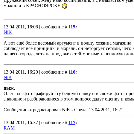
Дружеский совет, жену надо воспитывать, а с начальством умет
можно и в КРАСНОЯРСКЕ
13.04.2011, 16:08 | сообщение #
115
:
NiK
А вот ещё более весомый аргумент в пользу хозяина магазина,
соблюдает все принципы и морали, он неторгует сетями, чего 
нашего города, хотя на продаже сетей мог иметь неплохую д
13.04.2011, 16:20 | сообщение #
116
:
NiK
пыж
,
Олег ты сфотографируй эту бедную палку и выложи фото, прос
знающие и разбирающиеся в этом вопросе дадут оценку и ком
Сообщение отредактировал
NiK
-
Среда, 13.04.2011, 16:21
13.04.2011, 16:37 | сообщение #
117
:
RAM