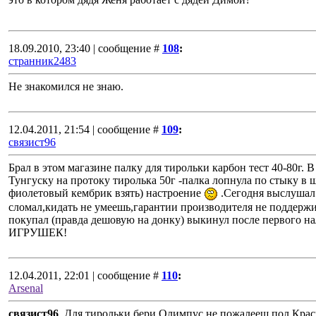
18.09.2010, 23:40 | сообщение #
108
:
странник2483
Не знакомился не знаю.
12.04.2011, 21:54 | сообщение #
109
:
связист96
Брал в этом магазине палку для тирольки карбон тест 40-80г. В
Тунгуску на протоку тиролька 50г -палка лопнула по стыку в 
фиолетовый кембрик взять) настроение
.Сегодня выслушал 
сломал,кидать не умеешь,гарантии производителя не поддерж
покупал (правда дешовую на донку) выкинул после первого н
ИГРУШЕК!
12.04.2011, 22:01 | сообщение #
110
:
Arsenal
связист96
, Для тирольки бери Олимпус не пожалееш пол Кра