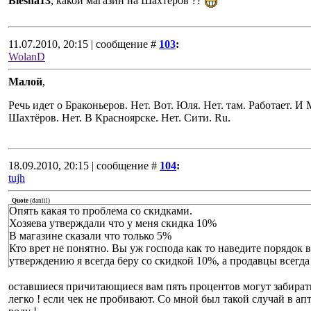
Blesna13
, какой магазин на Шахтеров ??
11.07.2010, 20:15 | сообщение #
103
:
WolanD
Малой
,
Речь идет о Браконьеров. Нет. Вот. Юля. Нет. там. Работает. И 
Шахтёров. Нет. В Красноярске. Нет. Сити. Ru.
18.09.2010, 20:15 | сообщение #
104
:
tujh
Quote
(
daniil
)
Опять какая то проблема со скидками.
Хозяева утверждали что у меня скидка 10%
В магазине сказали что только 5%
Кто врет не понятно. Вы уж господа как то наведите порядок 
утверждению я всегда беру со скидкой 10%, а продавцы всегда
оставшиеся причитающиеся вам пять процентов могут забирать
легко ! если чек не пробивают. Со мной был такой случай в ап