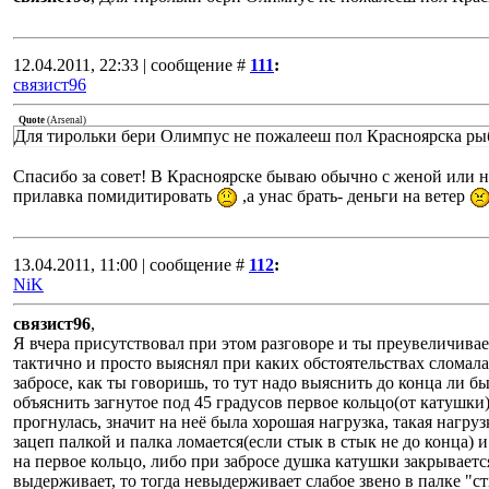
12.04.2011, 22:33 | сообщение #
111
:
связист96
Quote
(
Arsenal
)
Для тирольки бери Олимпус не пожалееш пол Красноярска ры
Спасибо за совет! В Красноярске бываю обычно с женой или 
прилавка помидитировать
,а унас брать- деньги на ветер
13.04.2011, 11:00 | сообщение #
112
:
NiK
связист96
,
Я вчера присутствовал при этом разговоре и ты преувеличивае
тактично и просто выяснял при каких обстоятельствах сломала
забросе, как ты говоришь, то тут надо выяснить до конца ли бы
объяснить загнутое под 45 градусов первое кольцо(от кату
прогнулась, значит на неё была хорошая нагрузка, такая нагруз
зацеп палкой и палка ломается(если стык в стык не до конца) и
на первое кольцо, либо при забросе душка катушки закрываетс
выдерживает, то тогда невыдерживает слабое звено в палке "ст