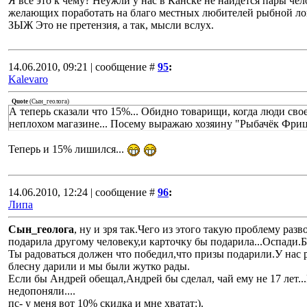
Я всё это к чему? Неужли у нас в Канске не найдётся пары чел
желающих поработать на благо местных любителей рыбной ло
ЗЫЖ Это не претензия, а так, мысли вслух.
14.06.2010, 09:21 | сообщение #
95
:
Kalevaro
Quote
(
Сын_геолога
)
А теперь сказали что 15%... Обидно товарищи, когда люди свое
неплохом магазине... Посему выражаю хозяину "Рыбачёк Ф
Теперь и 15% лишился...
14.06.2010, 12:24 | сообщение #
96
:
Липа
Сын_геолога
, ну и зря так.Чего из этого такую проблему разв
подарила другому человеку,и карточку бы подарила...Оспади.
Ты радоваться должен что победил,что призы подарили.У нас 
блесну дарили и мы были жутко рады.
Если бы Андрей обещал,Андрей бы сделал, чай ему не 17 лет..
недопоняли....
пс- у меня вот 10% скидка и мне хватат:).