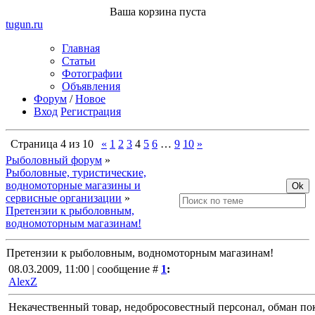
Ваша корзина пуста
tugun
.ru
Главная
Статьи
Фотографии
Объявления
Форум
/
Новое
Вход
Регистрация
Страница
4
из
10
«
1
2
3
4
5
6
…
9
10
»
Рыболовный форум
»
Рыболовные, туристические,
водномоторные магазины и
сервисные организации
»
Претензии к рыболовным,
водномоторным магазинам!
Претензии к рыболовным, водномоторным магазинам!
08.03.2009, 11:00 | сообщение #
1
:
AlexZ
Некачественный товар, недобросовестный персонал, обман п