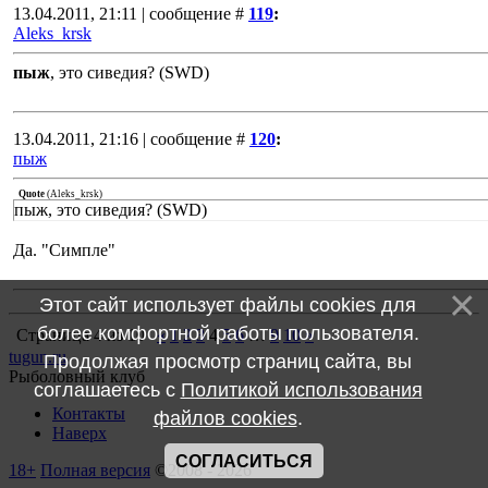
13.04.2011, 21:11 | сообщение #
119
:
Aleks_krsk
пыж
, это сиведия? (SWD)
13.04.2011, 21:16 | сообщение #
120
:
пыж
Quote
(
Aleks_krsk
)
пыж, это сиведия? (SWD)
Да. "Симпле"
Этот сайт использует файлы cookies для
более комфортной работы пользователя.
Страница
4
из
10
«
1
2
3
4
5
6
…
9
10
»
tugun.ru
Продолжая просмотр страниц сайта, вы
Рыболовный клуб
соглашаетесь с
Политикой использования
Контакты
файлов cookies
.
Наверх
СОГЛАСИТЬСЯ
18+
Полная версия
©2008 - 2026