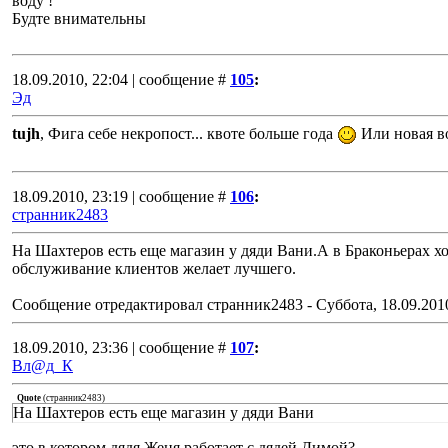
воду !
Будте внимательны
18.09.2010, 22:04 | сообщение #
105
:
Эд
tujh
, Фига себе некропост... квоте больше года
Или новая в
18.09.2010, 23:19 | сообщение #
106
:
странник2483
На Шахтеров есть еще магазин у дяди Вани.А в Браконьерах х
обслуживание клиентов желает лучшего.
Сообщение отредактировал
странник2483
-
Суббота, 18.09.201
18.09.2010, 23:36 | сообщение #
107
:
Вл@д_К
Quote
(
странник2483
)
На Шахтеров есть еще магазин у дяди Вани
это в котором дядя Женя работает с дядей Димой?