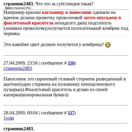
странник2483
, Что это за субстанция такая?
Quote
(
странник2483
)
Например красиш
каельницу в паносоник
одеваеш на
крючок делаеш промотку проволочкой
затем опускаеш в
фиалетовый краситель
ненадолго даеш подсохнуть
снимаеш проволочку,получается полосатенький кембрик под
червяка.
Это какойже цвет должен получится у кембрика?
27.04.2009, 23:56 | сообщение #
116
:
странник2483
Паносоник это сиреневый гелевый стержень разведенный в
ацетоне(один стержень на половинку пеницелинового
пузырька).Фиалетовый краситель я делаю из синей
капирки(копировальная бумага)
28.04.2009, 00:04 | сообщение #
117
:
1voin
странник2483
,