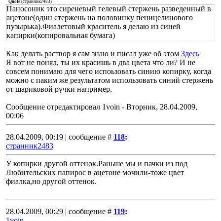
Quote
(
странник2483
)
Паносоник это сиреневый гелевый стержень разведенный в
ацетоне(один стержень на половинку пеницелинового
пузырька).Фиалетовый краситель я делаю из синей
капирки(копировальная бумага)
Как делать раствор я сам знаю и писал уже об этом
Здесь
Я вот не понял, ты их красишь в два цвета что ли? И не
совсем понимаю для чего испоьзовать синию копирку, когда
можно с паким же результатом использовать синий стержень
от шариковой ручки например.
Сообщение отредактировал
1voin
-
Вторник, 28.04.2009,
00:06
28.04.2009, 00:19 | сообщение #
118
:
странник2483
У копирки другой оттенок.Раньше мы и пачки из под
Любительских папирос в ацетоне мочили-тоже цвет
фиалка,но другой оттенок.
28.04.2009, 00:29 | сообщение #
119
:
1voin