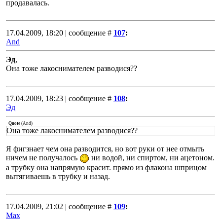
продавалась.
17.04.2009, 18:20 | сообщение #
107
:
And
Эд
,
Она тоже лакоснимателем разводися??
17.04.2009, 18:23 | сообщение #
108
:
Эд
Quote
(
And
)
Она тоже лакоснимателем разводися??
Я фигзнает чем она разводится, но вот руки от нее отмыть
ничем не получалось
ни водой, ни спиртом, ни ацетоном.
а трубку она напрямую красит. прямо из флакона шприцом
вытягиваешь в трубку и назад.
17.04.2009, 21:02 | сообщение #
109
:
Max