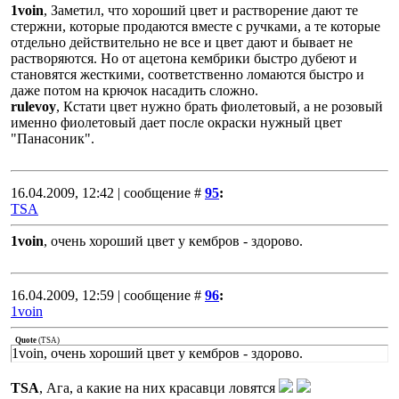
1voin
, Заметил, что хороший цвет и растворение дают те
стержни, которые продаются вместе с ручками, а те которые
отдельно действительно не все и цвет дают и бывает не
растворяются. Но от ацетона кембрики быстро дубеют и
становятся жесткими, соответственно ломаются быстро и
даже потом на крючок насадить сложно.
rulevoy
, Кстати цвет нужно брать фиолетовый, а не розовый
именно фиолетовый дает после окраски нужный цвет
"Панасоник".
16.04.2009, 12:42 | сообщение #
95
:
TSA
1voin
, очень хороший цвет у кембров - здорово.
16.04.2009, 12:59 | сообщение #
96
:
1voin
Quote
(
TSA
)
1voin, очень хороший цвет у кембров - здорово.
TSA
, Ага, а какие на них красавци ловятся