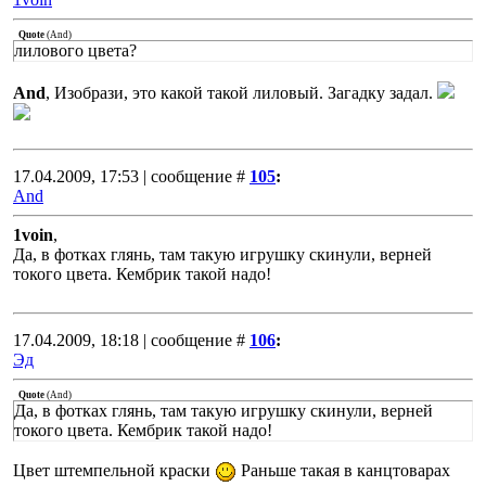
Quote
(
And
)
лилового цвета?
And
, Изобрази, это какой такой лиловый. Загадку задал.
17.04.2009, 17:53 | сообщение #
105
:
And
1voin
,
Да, в фотках глянь, там такую игрушку скинули, верней
токого цвета. Кембрик такой надо!
17.04.2009, 18:18 | сообщение #
106
:
Эд
Quote
(
And
)
Да, в фотках глянь, там такую игрушку скинули, верней
токого цвета. Кембрик такой надо!
Цвет штемпельной краски
Раньше такая в канцтоварах