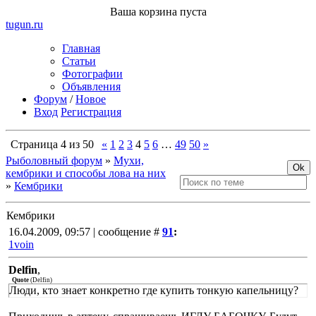
Ваша корзина пуста
tugun
.ru
Главная
Статьи
Фотографии
Объявления
Форум
/
Новое
Вход
Регистрация
Страница
4
из
50
«
1
2
3
4
5
6
…
49
50
»
Рыболовный форум
»
Мухи,
кембрики и способы лова на них
»
Кембрики
Кембрики
16.04.2009, 09:57 | сообщение #
91
:
1voin
Delfin
,
Quote
(
Delfin
)
Люди, кто знает конкретно где купить тонкую капельницу?