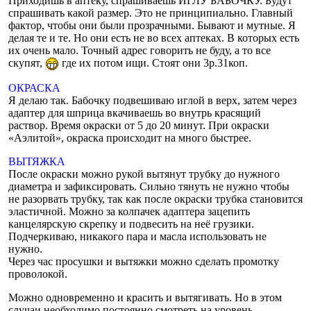
Приходишь в аптеку, спрашиваешь ИГЛУ БАБОЧКУ. Будут
спрашивать какой размер. Это не принципиально. Главный
фактор, чтобы они были прозрачными. Бывают и мутные. Я
делая те и те. Но они есть не во всех аптеках. В которых есть
их очень мало. Точный адрес говорить не буду, а то все
скупят,
где их потом ищи. Стоят они 3р.31коп.
ОКРАСКА
Я делаю так. Бабочку подвешиваю иглой в верх, затем через
адаптер для шприца вкачиваешь во внутрь красящий
раствор. Время окраски от 5 до 20 минут. При окраски
«Аэлитой», окраска происходит на много быстрее.
ВЫТЯЖКА
После окраски можно рукой вытянут трубку до нужного
диаметра и зафиксировать. Сильно тянуть не нужно чтобы
не разорвать трубку, так как после окраски трубка становится
эластичной. Можно за колпачек адаптера зацепить
канцелярскую скрепку и подвесить на неё грузики.
Подчеркиваю, никакого пара и масла использовать не
нужно.
Через час просушки и вытяжки можно сделать промотку
проволокой.
Можно одновременно и красить и вытягивать. Но в этом
случаи необходимо постоянно смотреть на уровень