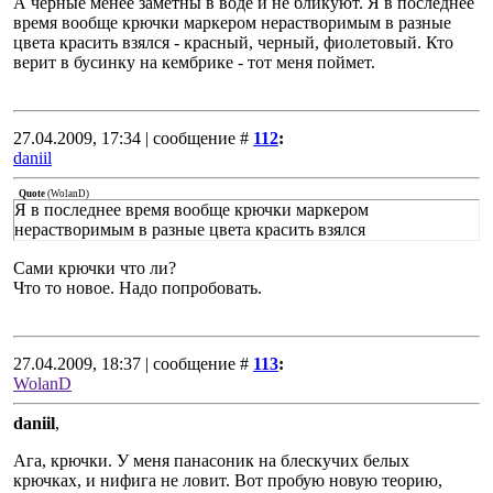
А черные менее заметны в воде и не бликуют. Я в последнее
время вообще крючки маркером нерастворимым в разные
цвета красить взялся - красный, черный, фиолетовый. Кто
верит в бусинку на кембрике - тот меня поймет.
27.04.2009, 17:34 | сообщение #
112
:
daniil
Quote
(
WolanD
)
Я в последнее время вообще крючки маркером
нерастворимым в разные цвета красить взялся
Сами крючки что ли?
Что то новое. Надо попробовать.
27.04.2009, 18:37 | сообщение #
113
:
WolanD
daniil
,
Ага, крючки. У меня панасоник на блескучих белых
крючках, и нифига не ловит. Вот пробую новую теорию,