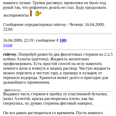
намного лучше. Трубки растянул, проволоки не было под
рукой так, что рифленую делать не стал. Буду продолжать
эксперименты
Сообщение отредактировал
rulevoy
-
Четверг, 16.04.2009,
22:04
16.04.2009, 22:19 | сообщение #
100
:
1voin
rulevoy
, Попробуй развести два фиолетовых стержня на 2-2,5
кубика Аэлиты (ацетона). Жидкость желательно
профильтровать. Есть простой способ на иглу намотать
немного ваты и втянуть в шприц раствор. Чистую жидкость
можно перелить в чистую тару, к примеру в пузырек от
перекиси водорода. Хранится может долго и пригодно для
дальнейшего применения.
Quote
(
rulevoy
)
Выдавил часть стержня в пробку от пластиковой бутылки,
залил Аэлитой, краска растворилась плохо, как бы
свернулась, ну думаю стержень фиговый наверно,
Он все равно раствориться со временем. Пусть немного