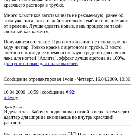
красящего раствора в трубке.
Много хлыстиков заготавливать не рекомендую, ранее об
этом уже писал кто то, действительно кембрики выцветают
от времени. Лучше сделать новые, ведь процесс не такой
сложный как кажется.
Получаются вот такие. При изготовлении не использую ни
воду ни пар. Только краска с ацетоном и трубка. В место
ацетона в последнее время использую средство для снятия
лака для ногтей "Аэлита", эффект лучше ацетона на 100%.
Доступно только для пользователей
Сообщение отредактировал
1voin
-
Четверг, 16.04.2009, 10:36
16.04.2009, 10:59 | сообщение #
92
:
rulevoy
Quote
(
1voin
)
Я делаю так. Бабочку подвешиваю иглой в верх, затем через
адаптер для шприца вкачиваешь во внутрь красящий
раствор.
НО
Молодец, все понятно, но есть
Про аптеку ладно, не