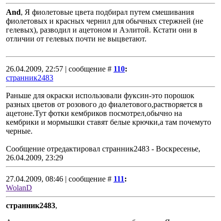
And
, Я фиолетовые цвета подбирал путем смешивания
фиолетовых и красных чернил для обычных стержней (не
гелевых), разводил и ацетоном и Аэлитой. Кстати они в
отличии от гелевых почти не выцветают.
26.04.2009, 22:57 | сообщение #
110
:
странник2483
Раньше для окраски использовали фуксин-это порошок
разных цветов от розового до фиалетового,растворяется в
ацетоне.Тут фотки кембриков посмотрел,обычно на
кембрики и мормышки ставят белые крючки,а там почемуто
черные.
Сообщение отредактировал
странник2483
-
Воскресенье,
26.04.2009, 23:29
27.04.2009, 08:46 | сообщение #
111
:
WolanD
странник2483
,