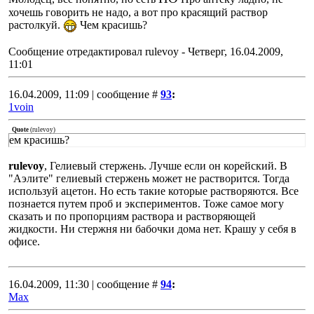
хочешь говорить не надо, а вот про красящий раствор
растолкуй.
Чем красишь?
Сообщение отредактировал
rulevoy
-
Четверг, 16.04.2009,
11:01
16.04.2009, 11:09 | сообщение #
93
:
1voin
Quote
(
rulevoy
)
ем красишь?
rulevoy
, Гелиевый стержень. Лучше если он корейский. В
"Аэлите" гелиевый стержень может не растворится. Тогда
используй ацетон. Но есть такие которые растворяются. Все
познается путем проб и экспериментов. Тоже самое могу
сказать и по пропорциям раствора и растворяющей
жидкости. Ни стержня ни бабочки дома нет. Крашу у себя в
офисе.
16.04.2009, 11:30 | сообщение #
94
:
Max