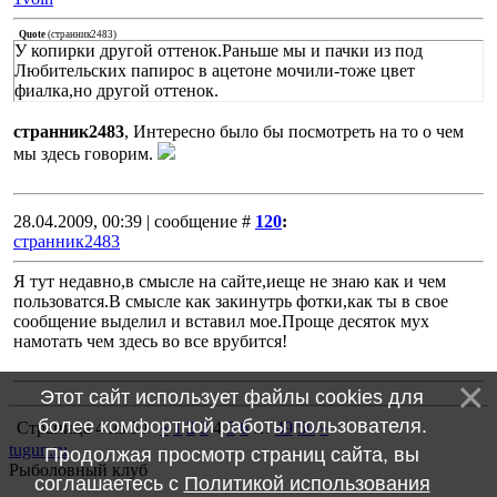
Quote
(
странник2483
)
У копирки другой оттенок.Раньше мы и пачки из под
Любительских папирос в ацетоне мочили-тоже цвет
фиалка,но другой оттенок.
странник2483
, Интересно было бы посмотреть на то о чем
мы здесь говорим.
28.04.2009, 00:39 | сообщение #
120
:
странник2483
Я тут недавно,в смысле на сайте,иеще не знаю как и чем
пользоватся.В смысле как закинутрь фотки,как ты в свое
сообщение выделил и вставил мое.Проще десяток мух
намотать чем здесь во все врубится!
Этот сайт использует файлы cookies для
более комфортной работы пользователя.
Страница
4
из
50
«
1
2
3
4
5
6
…
49
50
»
tugun.ru
Продолжая просмотр страниц сайта, вы
Рыболовный клуб
соглашаетесь с
Политикой использования