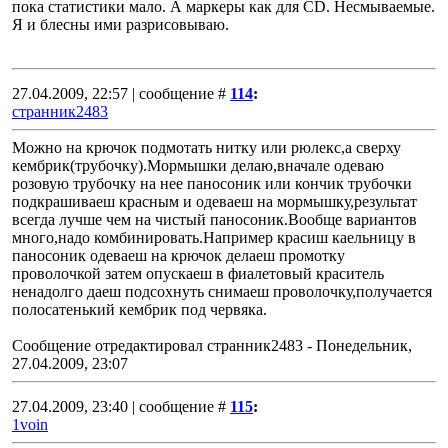
пока статистики мало. А маркеры как для CD. Несмываемые.
Я и блесны ими разрисовываю.
27.04.2009, 22:57 | сообщение #
114
:
странник2483
Можно на крючок подмотать нитку или рюлекс,а сверху
кембрик(трубочку).Мормышки делаю,вначале одеваю
розовую трубочку на нее паносоник или кончик трубочки
подкрашиваеш красным и одеваеш на мормышку,результат
всегда лучше чем на чистый паносоник.Вообще вариантов
много,надо комбинировать.Например красиш каельницу в
паносоник одеваеш на крючок делаеш промотку
проволочкой затем опускаеш в фиалетовый краситель
ненадолго даеш подсохнуть снимаеш проволочку,получается
полосатенький кембрик под червяка.
Сообщение отредактировал
странник2483
-
Понедельник,
27.04.2009, 23:07
27.04.2009, 23:40 | сообщение #
115
:
1voin