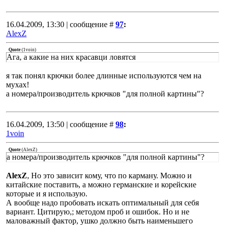
16.04.2009, 13:30 | сообщение #
97
:
AlexZ
Quote
(
1voin
)
Ага, а какие на них красавци ловятся
я так понял крючки более длинные используются чем на
мухах!
а номера/производитель крючков "для полной картины"?
16.04.2009, 13:50 | сообщение #
98
:
1voin
Quote
(
AlexZ
)
а номера/производитель крючков "для полной картины"?
AlexZ
, Но это зависит кому, что по карману. Можно и
китайские поставить, а можно германские и корейские
которые и я использую.
А вообще надо пробовать искать оптимальный для себя
вариант. Цитирую,; методом проб и ошибок. Но и не
маловажный фактор, ушко должно быть наименьшего