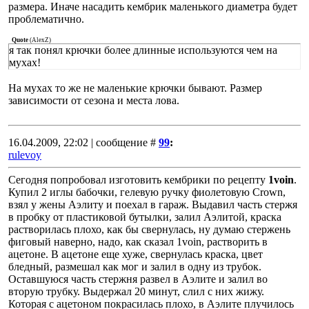
размера. Иначе насадить кембрик маленького диаметра будет
проблематично.
Quote
(
AlexZ
)
я так понял крючки более длинные используются чем на
мухах!
На мухах то же не маленькие крючки бывают. Размер
зависимости от сезона и места лова.
16.04.2009, 22:02 | сообщение #
99
:
rulevoy
Сегодня попробовал изготовить кембрики по рецепту
1voin
.
Купил 2 иглы бабочки, гелевую ручку фиолетовую Crown,
взял у жены Аэлиту и поехал в гараж. Выдавил часть стержя
в пробку от пластиковой бутылки, залил Аэлитой, краска
растворилась плохо, как бы свернулась, ну думаю стержень
фиговый наверно, надо, как сказал 1voin, растворить в
ацетоне. В ацетоне еще хуже, свернулась краска, цвет
бледный, размешал как мог и залил в одну из трубок.
Оставшуюся часть стержня развел в Аэлите и залил во
вторую трубку. Выдержал 20 минут, слил с них жижу.
Которая с ацетоном покрасилась плохо, в Аэлите плучилось