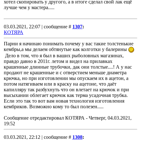
хотел скопировать у другого, а в итоге сделал свой лак ещё
лучше чем у мастера.....
03.03.2021, 22:07 | сообщение #
1307
:
КОТЯРА
Парни я начинаю понимать почему у вас такие толстенькие
кембры,а мы делаем обтянутые как колготки у балерины
Дело в том, что я был в ваших рыболовных магазинах,
правдо давно в 2011г. летом и видел на прилавках
крашенные длинные трубочки, дак они толстые....! А у нас
продают не крашенные и с отверстием меньше диаметра
крючка, но при изготовлении мы опускаем их в ацетон, а
потом натягиваем или в краску на ацетоне, что даёт
капилляру так разбухнуть что он влетает на крючок и при
высыхании облегает крючок как терма усадочная трубка.
Если это так то вот вам новая технология изготовления
кембриков. Возможно кому то был полезен.....
Сообщение отредактировал
КОТЯРА
-
Четверг, 04.03.2021,
19:52
03.03.2021, 22:12 | сообщение #
1308
: