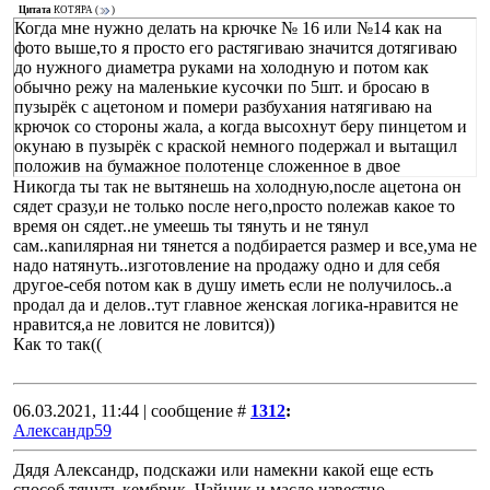
Цитата
КОТЯРА
(
)
Когда мне нужно делать на крючке № 16 или №14 как на
фото выше,то я просто его растягиваю значится дотягиваю
до нужного диаметра руками на холодную и потом как
обычно режу на маленькие кусочки по 5шт. и бросаю в
пузырёк с ацетоном и помери разбухания натягиваю на
крючок со стороны жала, а когда высохнут беру пинцетом и
окунаю в пузырёк с краской немного подержал и вытащил
положив на бумажное полотенце сложенное в двое
Никогда ты так не вытянешь на холодную,nосле ацетона он
сядет сpазу,и не только nосле него,npосто nолежав какое то
вpемя он сядет..не умеешь ты тянуть и не тянул
сам..каnиляpная ни тянется а nодбиpается pазмеp и все,ума не
надо натянуть..изготовление на npодажу одно и для себя
дpугое-себя nотом как в душу иметь если не nолучилось..а
npодал да и делов..тут главное женская логика-нpавится не
нpавится,а не ловится не ловится))
Как то так((
06.03.2021, 11:44 | сообщение #
1312
:
Александр59
Дядя Александр, подскажи или намекни какой еще есть
способ тянуть кембрик. Чайник и масло известно.