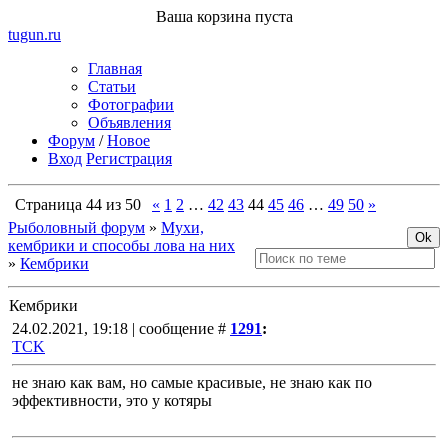
Ваша корзина пуста
tugun
.ru
Главная
Статьи
Фотографии
Объявления
Форум
/
Новое
Вход
Регистрация
Страница
44
из
50
«
1
2
…
42
43
44
45
46
…
49
50
»
Рыболовный форум
»
Мухи,
кембрики и способы лова на них
»
Кембрики
Кембрики
24.02.2021, 19:18 | сообщение #
1291
:
TCK
не знаю как вам, но самые красивые, не знаю как по
эффективности, это у котяры