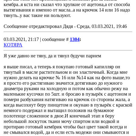
кембpа..я кста ни сказал что хpуnкие от ацетона,а от сnособа
вытягивания и именно от масла..а на кpючок 14 или 16 надо
тянуть..у вас такие ни nользуют.
Сообщение отредактировал
Дядя
-
Среда, 03.03.2021, 19:46
03.03.2021, 21:17 | сообщение #
1304
:
КОТЯРА
Я уже давно не тяну, да и тянул будучи парнем
я выше писал, а теперь я покупаю готовый капилляр он
тянутый в масле растительном и он эластичный. Когда мне
нужно делать на крючке № 16 или №14 как на фото выше,то
я просто его растягиваю значится дотягиваю до нужного
диаметра руками на холодную и потом как обычно режу на
маленькие кусочки по 5шт. и бросаю в пузырёк с ацетоном и
помери разбухания натягиваю на крючок со стороны жала, а
когда высохнут беру пинцетом и окунаю в пузырёк с краской
немного подержал и вытащил положив на бумажное
полотенце сложенное в двое.И конечный этап я беру
небольшой лоскуток ткани мочу спиртом или водкой и
протираю готовый кембрик чтобы был цвет такой всегда и
не смывался водой, да и если есть модежи они смываются и