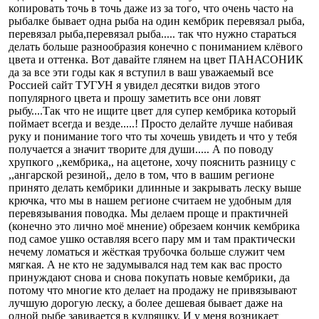
копировать точь в точь даже из за того, что очень часто на
рыбалке бывает одна рыба на один кембрик перевязал рыба,
перевязал рыба,перевязал рыба..... так что нужно стараться
делать больше разнообразия конечно с пониманием клёвого
цвета и оттенка. Вот давайте глянем на цвет ПАНАСОНИК
да за все эти годы как я вступил в ваш уважаемый все
Россией сайт ТУГУН я увидел десятки видов этого
популярного цвета и прошу заметить все они ловят
рыбу....Так что не ищите цвет для супер кембрика который
поймает всегда и везде.....! Просто делайте лучше набивая
руку и понимание того что ты хочешь увидеть и что у тебя
получается а значит творите для души..... А по поводу
хрупкого ,,кембрика,, на ацетоне, хочу пояснить разницу с
,,ангарской резиной,, дело в том, что в вашим регионе
принято делать кембрики длинные и закрывать леску выше
крючка, что мы в нашем регионе считаем не удобным для
перевязывания поводка. Мы делаем проще и практичней
(конечно это лично моё мнение) обрезаем кончик кембрика
под самое ушко оставляя всего пару мм и там практически
нечему ломаться и жёсткая трубочка больше служит чем
мягкая. А не кто не задумывался над тем как вас просто
принуждают снова и снова покупать новые кембрики, да
потому что многие кто делает на продажу не привязывают
лучшую дорогую леску, а более дешевая бывает даже на
одной рыбе завивается в кудряшку. И у меня возникает