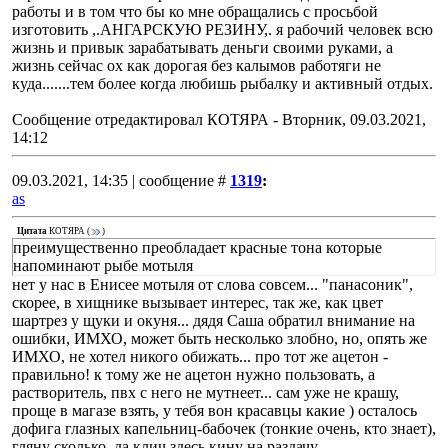
работы и в том что бы ко мне обращались с просьбой
изготовить ,.АНГАРСКУЮ РЕЗИНУ,. я рабочий человек всю
жизнь и привык зарабатывать деньги своими руками, а
жизнь сейчас ох как дорогая без калымов работяги не
куда.......тем более когда любишь рыбалку и активный отдых.
Сообщение отредактировал
КОТЯРА
-
Вторник, 09.03.2021,
14:12
09.03.2021, 14:35 | сообщение #
1319
:
as
Цитата
КОТЯРА
(
)
преимущественно преобладает красные тона которые
напоминают рыбе мотыля
нет у нас в Енисее мотыля от слова совсем... "панасоник",
скорее, в хищнике вызывает интерес, так же, как цвет
шартрез у щуки и окуня... дядя Саша обратил внимание на
ошибки, ИМХО, может быть несколько злобно, но, опять же
ИМХО, не хотел никого обижать... про тот же ацетон -
правильно! к тому же не ацетон нужно пользовать, а
растворитель, пвх с него не мутнеет... сам уже не крашу,
проще в магазе взять, у тебя вон красавцы какие ) осталось
дофига глазных капельниц-бабочек (тонкие очень, кто знает),
гляну сколько, да клич здесь кину на раздачу...