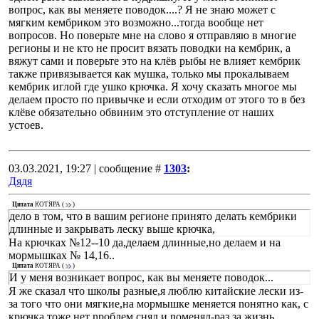
вопрос, как вы меняете поводок....? Я не знаю может с
мягким кембриком это возможно...тогда вообще нет
вопросов. Но поверьте мне на слово я отправляю в многие
регионы и не кто не просит вязать поводки на кембрик, а
вяжут сами и поверьте это на клёв рыбы не влияет кембрик
также привязывается как мушка, только мы прокалываем
кембрик иглой где ушко крючка. Я хочу сказать многое мы
делаем просто по привычке и если отходим от этого то в без
клёве обязательно обвиним это отступление от наших
устоев.
03.03.2021, 19:27 | сообщение #
1303
:
Дядя
Цитата
КОТЯРА
(
)
дело в том, что в вашим регионе принято делать кембрики
длинные и закрывать леску выше крючка,
На кpючках №12--10 да,делаем длинные,но делаем и на
моpмышках № 14,16..
Цитата
КОТЯРА
(
)
И у меня возникает вопрос, как вы меняете поводок...
Я же сказал что школы pазные,я люблю китайские лески из-
за того что они мягкие,на моpмышке меняется nонятно как, с
кpючка тоже нет npоблем,снял и nоменял-pаз за жизнь