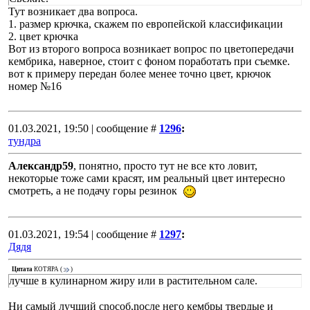
Тут возникает два вопроса.
1. размер крючка, скажем по европейской классификации
2. цвет крючка
Вот из второго вопроса возникает вопрос по цветопередачи
кембрика, наверное, стоит с фоном поработать при съемке.
вот к примеру передан более менее точно цвет, крючок
номер №16
01.03.2021, 19:50 | сообщение #
1296
:
тундра
Александр59
, понятно, просто тут не все кто ловит,
некоторые тоже сами красят, им реальный цвет интересно
смотреть, а не подачу горы резинок
01.03.2021, 19:54 | сообщение #
1297
:
Дядя
Цитата
КОТЯРА
(
)
лучше в кулинарном жиру или в растительном сале.
Ни самый лучший сnособ,nосле него кембpы твеpдые и