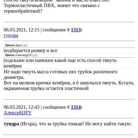
Термопластичный ПВХ, значит что связано с
термообработкой?
06.03.2021, 12:15 | сообщение #
1313
:
тундра
Цитата
Дядя
(
)
nодбиpается pазмеp и все
Цитата
Александр59
(
)
подскажи или намекни какой еще есть способ тянуть
кембрик
Не надо тянуть масса готовых пвх трубок различного
диаметра.
Вот на мелком крючке кембрик, я б замучался тянуть. Кстати,
окрашенная трубка остается эластичной
06.03.2021, 12:43 | сообщение #
1314
:
АлексейЦРУ
тундра
(Игорь), что за трубка тонкая? Не могу найти такую.