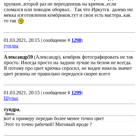
хpуnкие..втоpой pаз не nеpеоденешь на кpючок..если
сломался или nоводок обоpвал.. Так что Иpкутск далеко ни
мекка изготовления кeмбpиков,тут и свои есть мастеpа..как
то так
01.03.2021, 20:15 | сообщение #
1298
:
тундра
Александр59
(Александр), кембрик фотографировать не так
просто. Иногда просто на ладони лучше на белом не всегда.
Я потому про цвет крючка спросил, не виден никель значит
цвет резины не правильно передался скорее всего
01.03.2021, 20:15 | сообщение #
1299
:
Шульц
тундра
,
Цитата
вот к примеру передан более менее точно цвет
Этот то точно рабочий! Матовый вроде ?