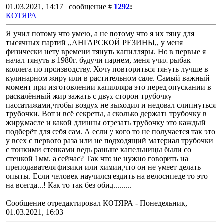
01.03.2021, 14:17 | сообщение #
1292
:
КОТЯРА
Я учил потому что умею, а не потому что я их тяну для
тысячных партий ,,АНГАРСКОЙ РЕЗИНЫ,, у меня
физически нету времени тянуть капилляры. Но в первые я
начал тянуть в 1980г. будучи парнем, меня учил рыбак
коллега по производству. Хочу повториться тянуть лучше в
кулинарном жиру или в растительном сале. Самый важный
момент при изготовлении капилляра это перед опускании в
раскалённый жир зажать с двух сторон трубочку
пассатижами,чтобы воздух не выходил и недовал слипнуться
трубочки. Вот и всё секреты, а сколько держать трубочку в
жиру,масле и какой длинны отрезать трубочку это каждый
подберёт для себя сам. А если у кого то не получается так это
у всех с первого раза или не подходящий материал трубочки
с тонкими стенками ведь раньше капельницы были со
стенкой 1мм. а сейчас? Так что не нужно говорить на
преподавателя физики или химии,что он не умеет делать
опыты. Если человек научился ездить на велосипеде то это
на всегда...! Как то так без обид.........
Сообщение отредактировал
КОТЯРА
-
Понедельник,
01.03.2021, 16:03