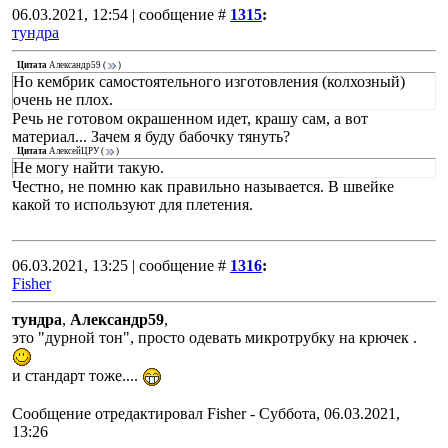
06.03.2021, 12:54 | сообщение #
1315
:
тундра
Цитата
Александр59
(
)
Но кембрик самостоятельного изготовления (колхозный)
очень не плох.
Речь не готовом окрашенном идет, крашу сам, а вот
материал... Зачем я буду бабочку тянуть?
Цитата
АлексейЦРУ
(
)
Не могу найти такую.
Честно, не помню как правильно называется. В швейке
какой то используют для плетения.
06.03.2021, 13:25 | сообщение #
1316
:
Fisher
тундра
,
Александр59
,
это "дурной тон", просто одевать микротрубку на крючек .
и стандарт тоже....
Сообщение отредактировал
Fisher
-
Суббота, 06.03.2021,
13:26