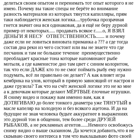
делиться своим опытом и перенимать тот опыт которого я не
имею. Почему вы такие спецы не берёте во внимание
разность материалов из которых тянутся капилляры, прям
таки наблюдается женская логика....трубочка прозрачная
гнется значит она вся одинаковая, да я ещё не беру дурной
пример от некоторых..... продавать всякое г......о, Я ВЗЯЛ
ДЕНЬГИ Я НЕСУ ОТВЕТСТВЕННОСТЬ....... и почему
даже если не ловиться виновата приманка а ??? а где тогда
состав дна реки из чего состоит или вы не знаете что где
песчаник и там не большое течение преимущественно
преобладает красные тона которые напоминают рыбе
мотыля, а где каменистое дно там цвет с синим колоритом,
так что если ДАЖЕ кто то не смог поймать рыбу ему нужно
подумать, всё ли правельно он делает? А как влияет игра
кембрика на улов, который в прямую зависящий от настроя и
даже грузила? Так что на счёт женской логике это не ко мне
а к девочкам которые делают МЁРТВЫЕ ёлочные игрушки.
Я сниму видео и покажу вам именно вам, как я
ДОТЯГИВАЮ до более тонкого диаметра уже ТЯНУТЫЙ в
масле капеляр на холодную и без всякого ацетона. И да на
будущие не зная человека будьте аккуратнее в выражениях
это дурной тон в общении, тем более среди ДРУЗЕЙ
РЫБАКОВ, а не рекламных агентов......Немного освобожусь
сниму видио о выше сказанном. Да хочется добавить,что я не
скрываю своего интереса в том что выкладываю фото своей