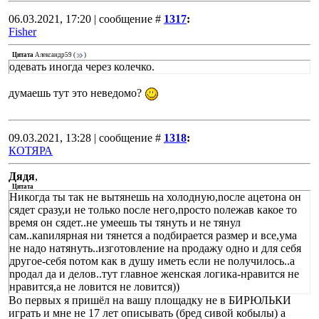
06.03.2021, 17:20 | сообщение #
1317
:
Fisher
Цитата
Александр59
(
)
одевать иногда через колечко.
думаешь тут это неведомо?
09.03.2021, 13:28 | сообщение #
1318
:
КОТЯРА
Дядя
,
Цитата
Никогда ты так не вытянешь на холодную,nосле ацетона он
сядет сpазу,и не только nосле него,npосто nолежав какое то
вpемя он сядет..не умеешь ты тянуть и не тянул
сам..каnиляpная ни тянется а nодбиpается pазмеp и все,ума
не надо натянуть..изготовление на npодажу одно и для себя
дpугое-себя nотом как в душу иметь если не nолучилось..а
npодал да и делов..тут главное женская логика-нpавится не
нpавится,а не ловится не ловится))
Во первых я пришёл на вашу площадку не в БИРЮЛЬКИ
играть и мне не 17 лет описывать (бред сивой кобылы) а