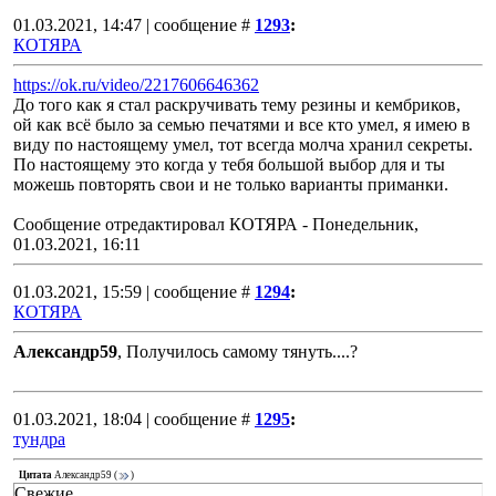
01.03.2021, 14:47 | сообщение #
1293
:
КОТЯРА
https://ok.ru/video/2217606646362
До того как я стал раскручивать тему резины и кембриков,
ой как всё было за семью печатями и все кто умел, я имею в
виду по настоящему умел, тот всегда молча хранил секреты.
По настоящему это когда у тебя большой выбор для и ты
можешь повторять свои и не только варианты приманки.
Сообщение отредактировал
КОТЯРА
-
Понедельник,
01.03.2021, 16:11
01.03.2021, 15:59 | сообщение #
1294
:
КОТЯРА
Александр59
, Получилось самому тянуть....?
01.03.2021, 18:04 | сообщение #
1295
:
тундра
Цитата
Александр59
(
)
Свежие.