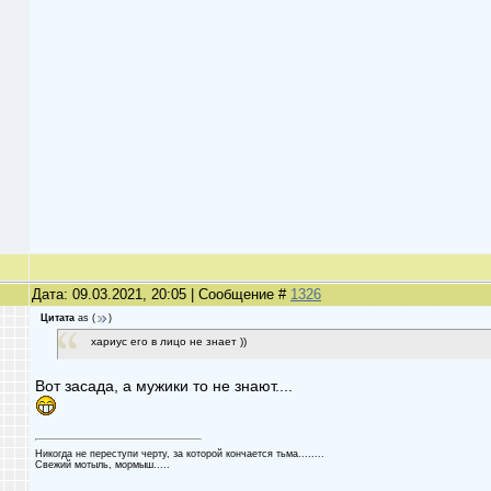
Дата: 09.03.2021, 20:05 | Сообщение #
1326
Цитата
as
(
)
хариус его в лицо не знает ))
Вот засада, а мужики то не знают....
Никогда не переступи черту, за которой кончается тьма........
Cвежий мотыль, мормыш.....