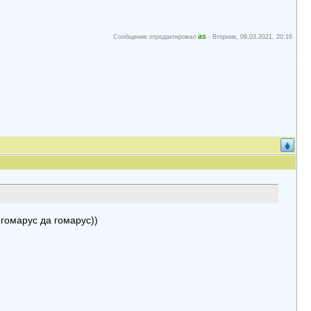
as
Сообщение отредактировал
-
Вторник, 09.03.2021, 20:16
 гомарус да гомарус))