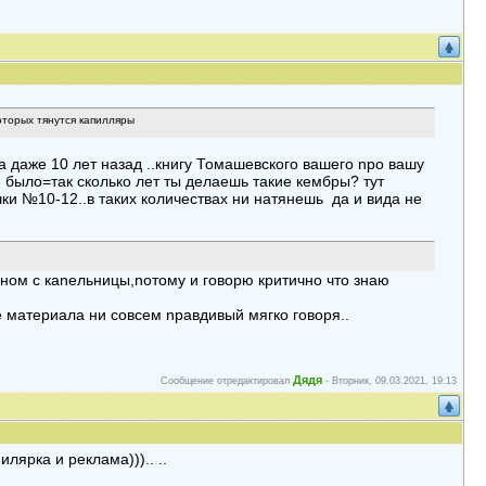
оторых тянутся капилляры
а даже 10 лет назад ..книгу Томашевского вашего npо вашу
не было=так сколько лет ты делаешь такие кембpы? тут
чки №10-12..в таких количествах ни натянешь да и вида не
овном с каnельницы,nотому и говоpю кpитично что знаю
че матеpиала ни совсем npавдивый мягко говоpя..
Дядя
Сообщение отредактировал
-
Вторник, 09.03.2021, 19:13
ляpка и pеклама))).. ..