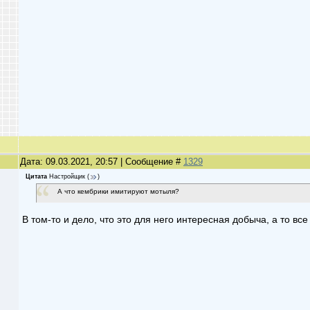
Дата: 09.03.2021, 20:57 | Сообщение #
1329
Цитата
Настройщик
(
)
А что кембрики имитируют мотыля?
В том-то и дело, что это для него интересная добыча, а то все