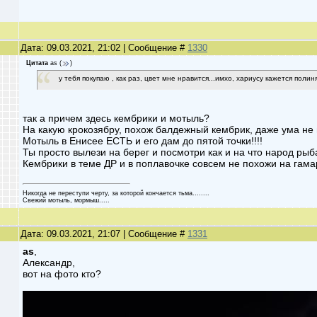
Дата: 09.03.2021, 21:02 | Сообщение #
1330
Цитата
as
(
)
у тебя покупаю , как раз, цвет мне нравится...имхо, хариусу кажется полин
так а причем здесь кембрики и мотыль?
На какую крокозябру, похож балдежный кембрик, даже ума не
Мотыль в Енисее ЕСТЬ и его дам до пятой точки!!!!
Ты просто вылези на берег и посмотри как и на что народ рыб
Кембрики в теме ДР и в поплавочке совсем не похожи на гамар
Никогда не переступи черту, за которой кончается тьма........
Cвежий мотыль, мормыш.....
Дата: 09.03.2021, 21:07 | Сообщение #
1331
as
,
Александр,
вот на фото кто?