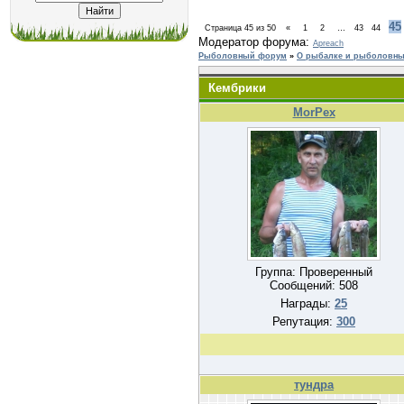
45
Страница
45
из
50
«
1
2
…
43
44
Модератор форума:
Apreach
Рыболовный форум
»
О рыбалке и рыболовных
Кембрики
MorPex
Группа: Проверенный
Сообщений:
508
Награды:
25
Репутация:
300
тундра