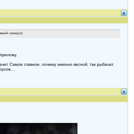
явший гамарус))
 приложу.
ачит. Самое главное, почему именно весной, так рыбачат.
усов....