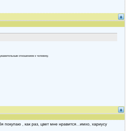
yвaжительным oтнoшением к челoвекy.
я покупаю , как раз, цвет мне нравится...имхо, хариусу