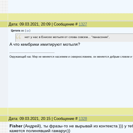
Дата: 09.03.2021, 20:09 | Сообщение #
1327
Цитата
as
(
)
нет у нас в Енисее мотыля от слова совсем... "панасоник",
А что кембрики имитируют мотыля?
Oкружaющий нaс Мир не меняетcя нaсилием и cквеpнocлoвием, oн меняетcя дoбpым cлoвoм и 
Дата: 09.03.2021, 20:15 | Сообщение #
1328
Fisher
(Андрей), ты фразы-то не вырывай из контекста ))) у теб
кажется полинявший гамарус))