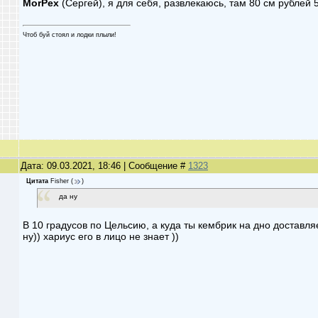
MorPex
(Сергей), я для себя, развлекаюсь, там 80 см рублей
Чтоб буй стоял и лодки плыли!
Дата: 09.03.2021, 18:46 | Сообщение #
1323
Цитата
Fisher
(
)
да ну
В 10 градусов по Цельсию, а куда ты кембрик на дно доставляе
ну)) хариус его в лицо не знает ))