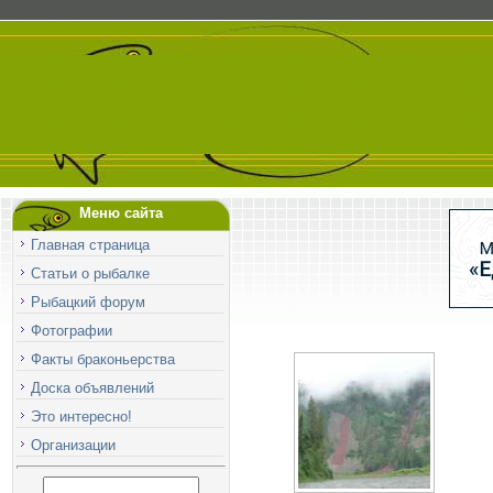
Меню сайта
Главная страница
Статьи о рыбалке
Рыбацкий форум
Фотографии
Факты браконьерства
Доска объявлений
Это интересно!
Организации