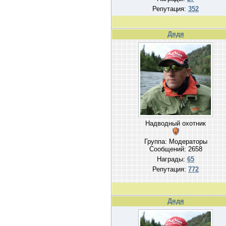
Репутация:
352
Дядя
Надводный охотник
Группа: Модераторы
Сообщений:
2658
Награды:
65
Репутация:
772
Дядя