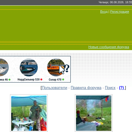
Четверг, 06.08.2026, 18:55
Вход
|
Регистрация
Новые сообщения форума
[
Пользователи
·
Правила форума
·
Поиск
·
(?)
]